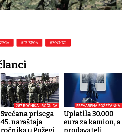
OŽEGA
#PRISEGA
#ROČNICI
članci
287 ROČNIKA I ROČNICA
PREVARENA POŽEŽANKA
Svečana prisega
Uplatila 30.000
45. naraštaja
eura za kamion, a
ročnika u Požegi
prodavatelj