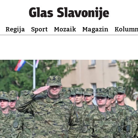
Regija
Sport
Mozaik
Magazin
Kolum