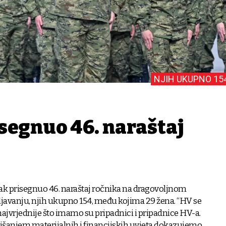
NJIH UKUPNO 15
isegnuo 46. naraštaj
tak prisegnuo 46. naraštaj ročnika na dragovoljnom
avanju, njih ukupno 154, među kojima 29 žena. “HV se
ajvrjednije što imamo su pripadnici i pripadnice HV-a.
šanjem materijalnih i financijskih uvjeta dokazujemo