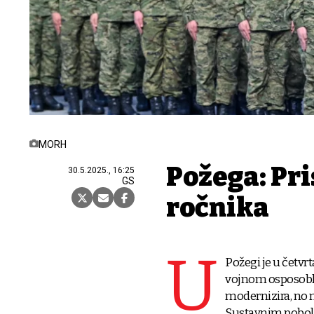
MORH
Požega: Pr
30.5.2025., 16:25
GS
ročnika
U
Požegi je u četvr
vojnom osposoblj
modernizira, no n
Sustavnim pobolj