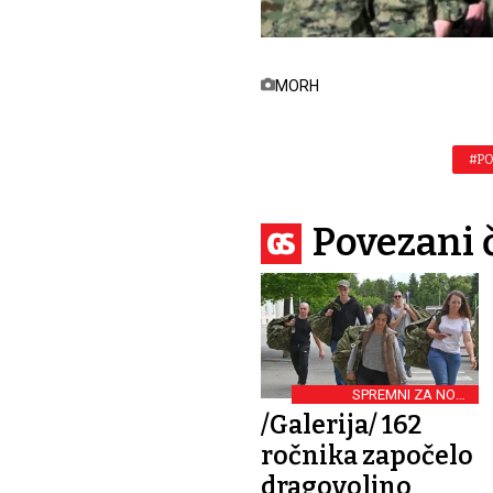
MORH
#P
Povezani 
SPREMNI ZA NOVE
IZAZOVE
/Galerija/ 162
ročnika započelo
dragovoljno