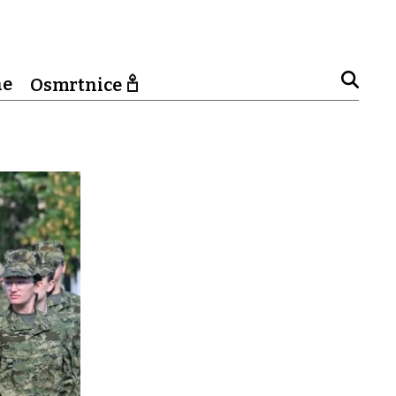
ne
Osmrtnice