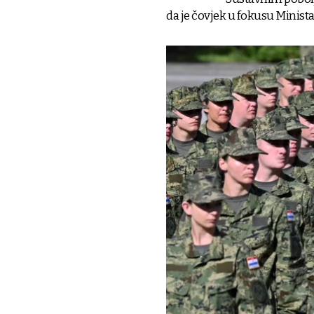
da je čovjek u fokusu Minista