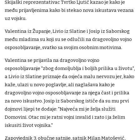
Skijaški reprezentativac Tvrtko Ljutić kazao je kako je
među prijavljenima kako bi stekao nova iskustava vezana
uz vojsku.
Valentina iz Županje, Livio iz Slatine i Josip iz Saborskog
među mladima su koji su se odlučili na dragovoljno vojno
osposobljavanje, svatko sa svojim osobnim motivima.
Valentina se prijavila na dragovoljno vojno
osposobljavanje "zbog domoljublja i boljih prilika u životu",
a Livio iz Slatine priznaje da osjeća malu nervozu jer, kako
kaže, ulazi u novo poglavlje, ali naglašava kako je
dragovoljno vojno osposobljavanje za njega čast i prilika
za novo iskustvo. Josip iz Saborskog ističe da su mu prvi
dojmovi lijepi te dodaje: "Najveća mi je želja služiti
Domovini. Otac mi je ratni vojni invalid i zato i ja želim
iskusiti život vojnika."
Zapovjednik 3. obučne satnije, satnik Milan Matošević,