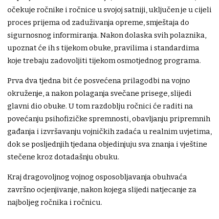
očekuje ročnike i ročnice u svojoj satniji, uključen je u cijeli
proces prijema od zaduživanja opreme, smještaja do
sigurnosnog informiranja. Nakon dolaska svih polaznika,
upoznat će ih s tijekom obuke, pravilima i standardima
koje trebaju zadovoljiti tijekom osmotjednog programa.
Prva dva tjedna bit će posvećena prilagodbi na vojno
okruženje, a nakon polaganja svečane prisege, slijedi
glavni dio obuke. U tom razdoblju ročnici će raditi na
povećanju psihofizičke spremnosti, obavljanju pripremnih
gađanja i izvršavanju vojničkih zadaća u realnim uvjetima,
dok se posljednjih tjedana objedinjuju sva znanja i vještine
stečene kroz dotadašnju obuku.
Kraj dragovoljnog vojnog osposobljavanja obuhvaća
završno ocjenjivanje, nakon kojega slijedi natjecanje za
najboljeg ročnika i ročnicu.