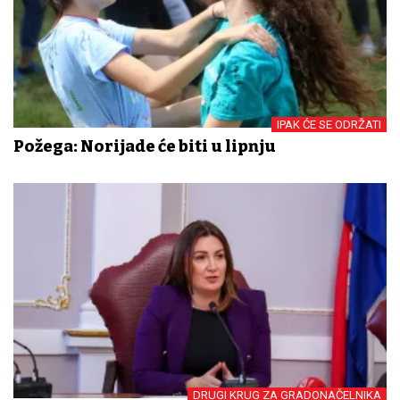
IPAK ĆE SE ODRŽATI
Požega: Norijade će biti u lipnju
DRUGI KRUG ZA GRADONAČELNIKA