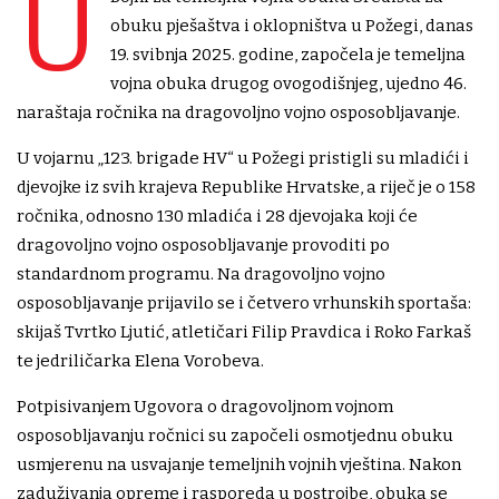
U
obuku pješaštva i oklopništva u Požegi, danas
19. svibnja 2025. godine, započela je temeljna
vojna obuka drugog ovogodišnjeg, ujedno 46.
naraštaja ročnika na dragovoljno vojno osposobljavanje.
U vojarnu „123. brigade HV“ u Požegi pristigli su mladići i
djevojke iz svih krajeva Republike Hrvatske, a riječ je o 158
ročnika, odnosno 130 mladića i 28 djevojaka koji će
dragovoljno vojno osposobljavanje provoditi po
standardnom programu. Na dragovoljno vojno
osposobljavanje prijavilo se i četvero vrhunskih sportaša:
skijaš Tvrtko Ljutić, atletičari Filip Pravdica i Roko Farkaš
te jedriličarka Elena Vorobeva.
Potpisivanjem Ugovora o dragovoljnom vojnom
osposobljavanju ročnici su započeli osmotjednu obuku
usmjerenu na usvajanje temeljnih vojnih vještina. Nakon
zaduživanja opreme i rasporeda u postrojbe, obuka se