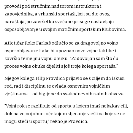
provodi pod stručnim nadzorom instruktora i
zapovjednika, a vrhunski sportaši, koji su dio ovog
naraštaja, po završetku svečane prisege nastavljaju
osposobljavanje u svojim matičnim sportskim klubovima.
Atletičar Roko Farkaš odlučio se za dragovoljno vojno
osposobljavanje kako bi upoznao nove vojne taktike i
završio temeljnu vojnu obuku: “Zadovoljan sam što ću
proces vojne obuke dijeliti s još troje kolega sportaša."
Njegov kolega Filip Pravdica prijavio se s ciljem da iskusi
red, rad i disciplinu te ovlada osnovnim vojničkim
vještinama – od higijene do svakodnevnih radnih obveza.
"Vojni rok se razlikuje od sporta u kojem imaš nekakav cilj,
dok na vojnoj obuci očekujem stjecanje vještina koje se ne
mogu steći u sportu," rekao je Pravdica.