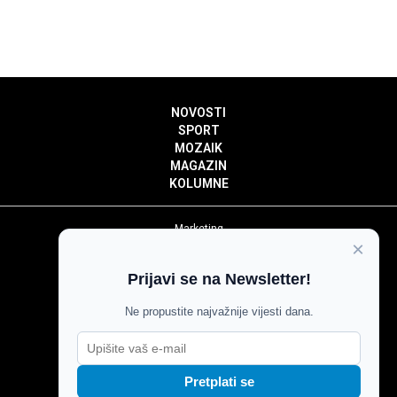
NOVOSTI
SPORT
MOZAIK
MAGAZIN
KOLUMNE
Marketing
×
Politika privatnosti
Politika kolačića
Prijavi se na Newsletter!
Impressum
Pravila prenošenja sadržaja
Ne propustite najvažnije vijesti dana.
Pravila komentiranja
Agroglas
Pretplati se