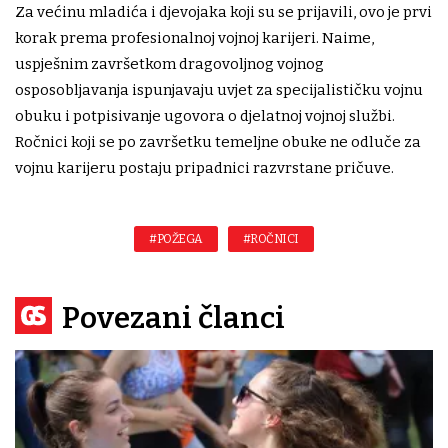
Za većinu mladića i djevojaka koji su se prijavili, ovo je prvi
korak prema profesionalnoj vojnoj karijeri. Naime,
uspješnim završetkom dragovoljnog vojnog
osposobljavanja ispunjavaju uvjet za specijalističku vojnu
obuku i potpisivanje ugovora o djelatnoj vojnoj službi.
Ročnici koji se po završetku temeljne obuke ne odluče za
vojnu karijeru postaju pripadnici razvrstane pričuve.
#POŽEGA
#ROČNICI
Povezani članci