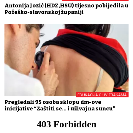
Antonija Jozić (HDZ,HSU) tijesno pobijedila u
Požeško-slavonskoj županiji
EDUKACIJA O UV ZRAKAMA
Pregledali 95 osoba sklopu dm-ove
inicijative “Zaštiti se... i uživaj na suncu”