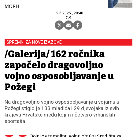
MORH
19.5.2025., 20:40
GS
SPREMNI ZA NOVE IZAZOVE
/Galerija/ 162 ročnika
započelo dragovoljno
vojno osposobljavanje u
Požegi
Na dragovoljno vojno osposobljavanje u vojarnu u
Požegi stiglo je 133 mladića i 29 djevojaka iz svih
krajeva Hrvatske među kojim i četvero vrhunskih
sportaša
Bojni za temeljnu vojnu obuku Središta za