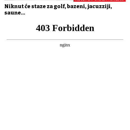
Niknut će staze za golf, bazeni, jacuzziji,
saune...