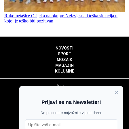
Rukometašice Osijeka na okupu: Neizvjesna i teška situacija u
kojoj je teško biti pozitivan
NOVOSTI
SPORT
MOZAIK
MAGAZIN
KOLUMNE
Marketing
×
Politika privatnosti
Politika kolačića
Prijavi se na Newsletter!
Impressum
Pravila prenošenja sadržaja
Ne propustite najvažnije vijesti dana.
Pravila komentiranja
Agroglas