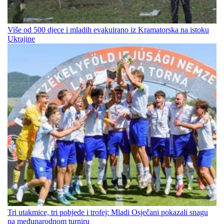
Više od 500 djece i mladih evakuirano iz Kramatorska na istoku
Ukrajine
Tri utakmice, tri pobjede i trofej: Mladi Osječani pokazali snagu
na međunarodnom turniru