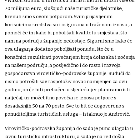
- Nakon što smo u turističku infrastrukturu uložili više od
70 milijuna eura, slušajući naše turističke djelatnike,
krenuli smo s ovom potporom. Svim prijavljenim
korisnicima sredstva su i osigurana u traženom iznosu, a
pomoći će im kako bi poboljšali kvalitetu smještaja, što
nam na području županije nedostaje. Sigurni smo kako će
ova ulaganja dodatno poboljšati ponudu, što će u
konačnici rezultirati povećanjem broja dolazaka i noćenja
na našem području, a posljedično i do rasta i razvoja
gospodarstva Virovitičko-podravske županije. Budući da
nismo potrošili sav raspoloživ novac namijenjen za ovu
godinu, on će biti prebačen u sljedeću, jer planiramo isti
natječaj, uz možebitno povećanje iznosa potpore s
dosadašnjih 50 na 70 posto. Sve to bit će dogovoreno s
ponuditeljima turističkih usluga – istaknuo je Andrović.
Virovitičko-podravska županija do sada je puno ulagala u
javnu turističku infrastrukturu, a sada je na red došla