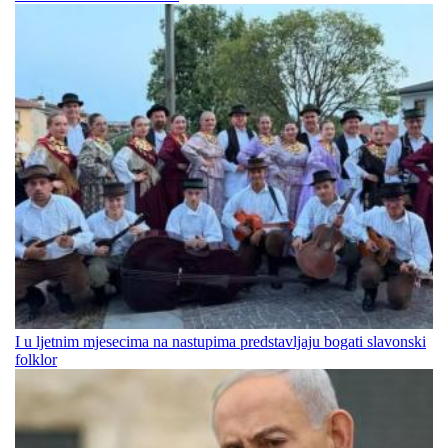
I u ljetnim mjesecima na nastupima predstavljaju bogati slavonski
folklor