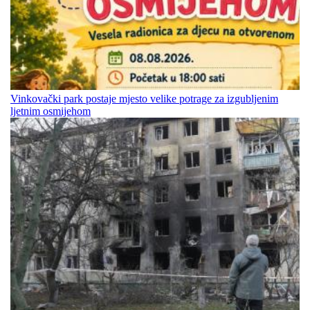
Vinkovački park postaje mjesto velike potrage za izgubljenim
ljetnim osmijehom