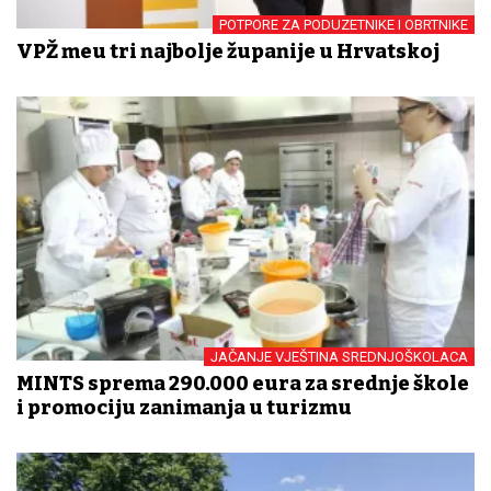
POTPORE ZA PODUZETNIKE I OBRTNIKE
VPŽ među tri najbolje županije u Hrvatskoj
JAČANJE VJEŠTINA SREDNJOŠKOLACA
MINTS sprema 290.000 eura za srednje škole
i promociju zanimanja u turizmu