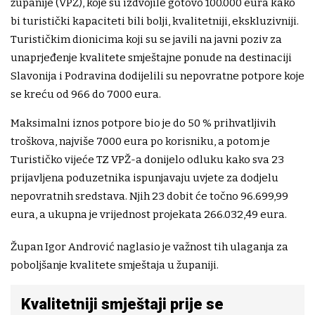
županije (VPŽ), koje su izdvojile gotovo 100.000 eura kako
bi turistički kapaciteti bili bolji, kvalitetniji, ekskluzivniji.
Turističkim dionicima koji su se javili na javni poziv za
unaprjeđenje kvalitete smještajne ponude na destinaciji
Slavonija i Podravina dodijelili su nepovratne potpore koje
se kreću od 966 do 7000 eura.
Maksimalni iznos potpore bio je do 50 % prihvatljivih
troškova, najviše 7000 eura po korisniku, a potom je
Turističko vijeće TZ VPŽ-a donijelo odluku kako sva 23
prijavljena poduzetnika ispunjavaju uvjete za dodjelu
nepovratnih sredstava. Njih 23 dobit će točno 96.699,99
eura, a ukupna je vrijednost projekata 266.032,49 eura.
Župan Igor Andrović naglasio je važnost tih ulaganja za
poboljšanje kvalitete smještaja u županiji.
Kvalitetniji smještaji prije se