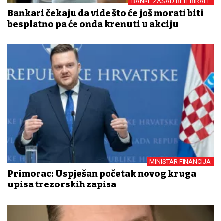
BANKE ZASAD RETERIRALE
Bankari čekaju da vide što će još morati biti
besplatno pa će onda krenuti u akciju
MINISTAR FINANCIJA
Primorac: Uspješan početak novog kruga
upisa trezorskih zapisa