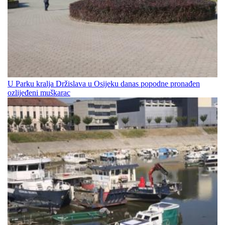
U Parku kralja Držislava u Osijeku danas popodne pronađen
ozlijeđeni muškarac