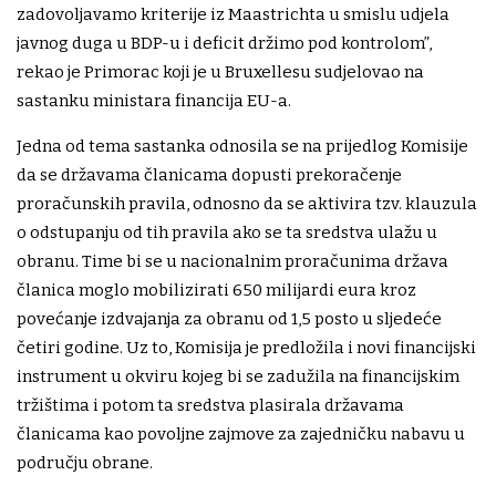
zadovoljavamo kriterije iz Maastrichta u smislu udjela
javnog duga u BDP-u i deficit držimo pod kontrolom”,
rekao je Primorac koji je u Bruxellesu sudjelovao na
sastanku ministara financija EU-a.
Jedna od tema sastanka odnosila se na prijedlog Komisije
da se državama članicama dopusti prekoračenje
proračunskih pravila, odnosno da se aktivira tzv. klauzula
o odstupanju od tih pravila ako se ta sredstva ulažu u
obranu. Time bi se u nacionalnim proračunima država
članica moglo mobilizirati 650 milijardi eura kroz
povećanje izdvajanja za obranu od 1,5 posto u sljedeće
četiri godine. Uz to, Komisija je predložila i novi financijski
instrument u okviru kojeg bi se zadužila na financijskim
tržištima i potom ta sredstva plasirala državama
članicama kao povoljne zajmove za zajedničku nabavu u
području obrane.