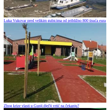
Luka Vukovar pred velikim gubicima od približno 800 tisuća eura
Zbog krize vlasti u Gunji dječji vrtić na čekanju?