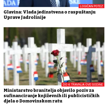
LOGIČAN POTEZ
Glavina: Vlada jedinstvena o raspuštanju
Uprave Jadrolinije
DO 4. TRAVNJA OVE GODINE
Ministarstvo branitelja objavilo poziv za
sufinanciranje književnih ili publicističkih
djela o Domovinskom ratu