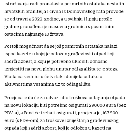
istraživanja radi pronalaska posmrtnih ostataka nestalih
hrvatskih branitelja i civila iz Domovinskog rata provode
se od travnja 2022. godine, a u svibnju i lipnju prošle
godine pronađena je masovna grobnica s posmrtnim
ostacima najmanje 10 žrtava.
Postoji mogućnost da se još posmrtnih ostataka nalazi
ispod kazete u kojoj je odložen građevinski otpad koji
sadrži azbest, a koju je potrebno ukloniti odnosno
izmjestiti na novu plohu unutar odlagališta te je stoga
Vlada na sjednici u četvrtak i donijela odluku o
aktivnostima vezanima uz to odlagalište.
Procjena je da će za odvoz i dio troškova odlaganja otpada
na novu lokaciju biti potrebno osigurati 290.000 eura (bez
PDV-a), a Fond će trebati osigurati, procjena je, 167.500
eura (s PDV-om), za troškove izmještanja građevinskog
otpada koji sadrži azbest, koji je odložen u kazeti na