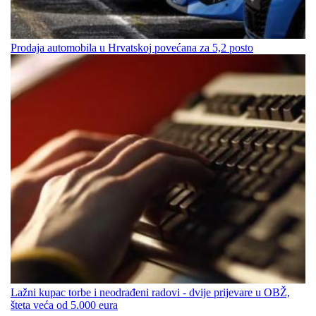
Prodaja automobila u Hrvatskoj povećana za 5,2 posto
Lažni kupac torbe i neodrađeni radovi - dvije prijevare u OBŽ,
šteta veća od 5.000 eura