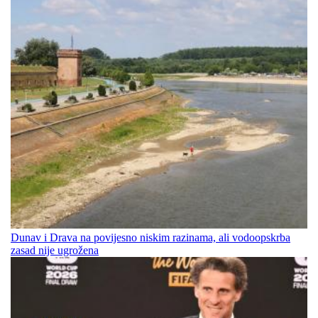
Dunav i Drava na povijesno niskim razinama, ali vodoopskrba
zasad nije ugrožena