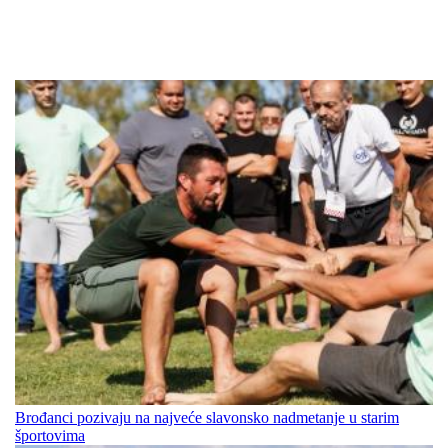
Brođanci pozivaju na najveće slavonsko nadmetanje u starim
športovima