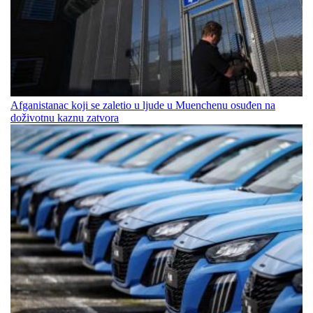
Afganistanac koji se zaletio u ljude u Muenchenu osuđen na
doživotnu kaznu zatvora