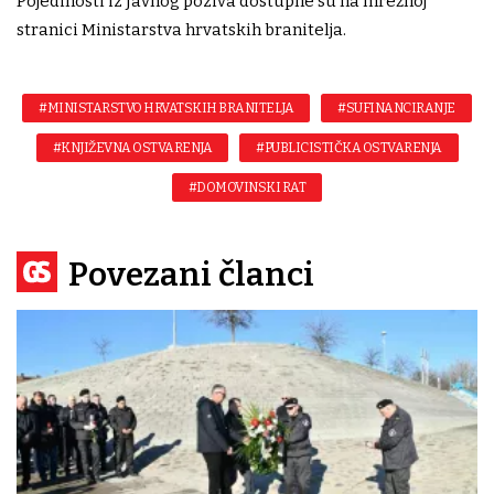
Pojedinosti iz Javnog poziva dostupne su na mrežnoj
stranici Ministarstva hrvatskih branitelja.
#MINISTARSTVO HRVATSKIH BRANITELJA
#SUFINANCIRANJE
#KNJIŽEVNA OSTVARENJA
#PUBLICISTIČKA OSTVARENJA
#DOMOVINSKI RAT
Povezani članci