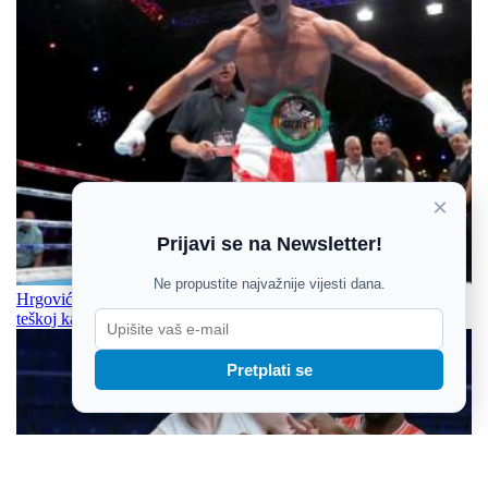
×
Prijavi se na Newsletter!
Ne propustite najvažnije vijesti dana.
Hrgović će boksati protiv Itaume za pojas svjetskog prvaka u
teškoj kategoriji
Pretplati se