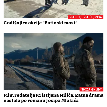
VIJENCI, SVIJEĆE, MISA
Godišnjica akcije “Batinski most”
“BOŽJI GNJEV”
Film redatelja Kristijana Milića: Ratna drama
nastala po romanu Josipa Mlakića