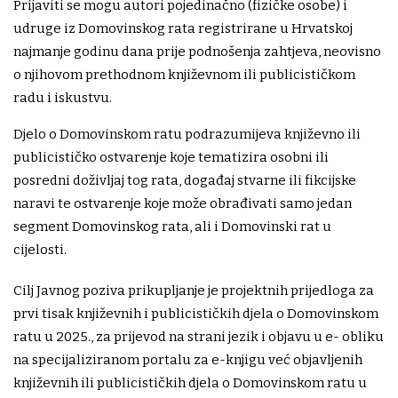
Prijaviti se mogu autori pojedinačno (fizičke osobe) i
udruge iz Domovinskog rata registrirane u Hrvatskoj
najmanje godinu dana prije podnošenja zahtjeva, neovisno
o njihovom prethodnom književnom ili publicističkom
radu i iskustvu.
Djelo o Domovinskom ratu podrazumijeva književno ili
publicističko ostvarenje koje tematizira osobni ili
posredni doživljaj tog rata, događaj stvarne ili fikcijske
naravi te ostvarenje koje može obrađivati samo jedan
segment Domovinskog rata, ali i Domovinski rat u
cijelosti.
Cilj Javnog poziva prikupljanje je projektnih prijedloga za
prvi tisak književnih i publicističkih djela o Domovinskom
ratu u 2025., za prijevod na strani jezik i objavu u e- obliku
na specijaliziranom portalu za e-knjigu već objavljenih
književnih ili publicističkih djela o Domovinskom ratu u