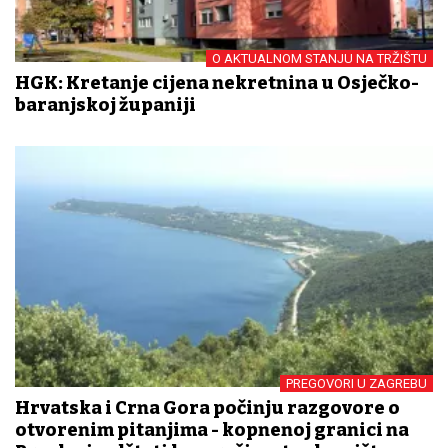
O AKTUALNOM STANJU NA TRŽIŠTU
HGK: Kretanje cijena nekretnina u Osječko-
baranjskoj županiji
PREGOVORI U ZAGREBU
Hrvatska i Crna Gora počinju razgovore o
otvorenim pitanjima - kopnenoj granici na