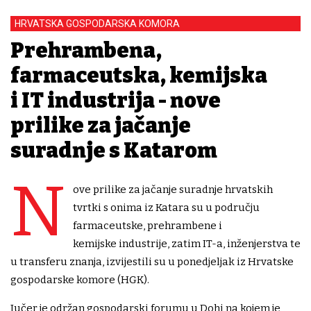
HRVATSKA GOSPODARSKA KOMORA
Prehrambena,
farmaceutska, kemijska
i IT industrija - nove
prilike za jačanje
suradnje s Katarom
N
ove prilike za jačanje suradnje hrvatskih
tvrtki s onima iz Katara su u području
farmaceutske, prehrambene i
kemijske industrije, zatim IT-a, inženjerstva te
u transferu znanja, izvijestili su u ponedjeljak iz Hrvatske
gospodarske komore (HGK).
Jučer je održan gospodarski forumu u Dohi na kojem je