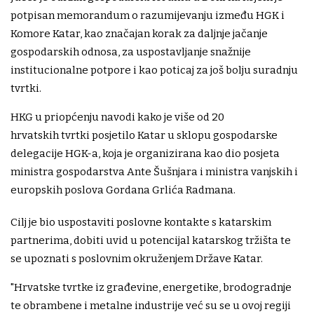
potpisan memorandum o razumijevanju između HGK i
Komore Katar, kao značajan korak za daljnje jačanje
gospodarskih odnosa, za uspostavljanje snažnije
institucionalne potpore i kao poticaj za još bolju suradnju
tvrtki.
HKG u priopćenju navodi kako je više od 20
hrvatskih tvrtki posjetilo Katar u sklopu gospodarske
delegacije HGK-a, koja je organizirana kao dio posjeta
ministra gospodarstva Ante Šušnjara i ministra vanjskih i
europskih poslova Gordana Grlića Radmana.
Cilj je bio uspostaviti poslovne kontakte s katarskim
partnerima, dobiti uvid u potencijal katarskog tržišta te
se upoznati s poslovnim okruženjem Države Katar.
"Hrvatske tvrtke iz građevine, energetike, brodogradnje
te obrambene i metalne industrije već su se u ovoj regiji