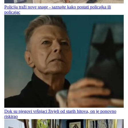
Policija traži nove snage - saznajte kako postati policajka ili
policajac
Dok su njegovi vršnjaci živjeli od starih hitova, on je ponovno
riskirao