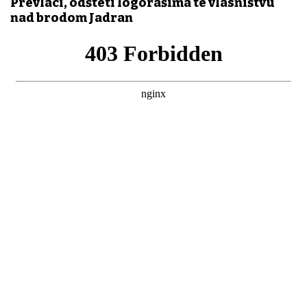
Prevlaci, odšteti logorašima te vlasništvu
nad brodom Jadran