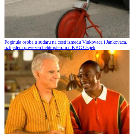
Poginula osoba u sudaru na cesti između Vinkovaca i Jankovaca,
ozlijeđeni prevezen helikopterom u KBC Osijek