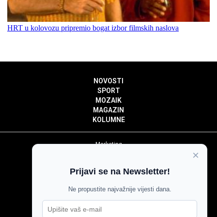
HRT u kolovozu pripremio bogat izbor filmskih naslova
NOVOSTI
SPORT
MOZAIK
MAGAZIN
KOLUMNE
Marketing
×
Politika privatnosti
Politika kolačića
Prijavi se na Newsletter!
Impressum
Pravila prenošenja sadržaja
Ne propustite najvažnije vijesti dana.
Pravila komentiranja
Agroglas