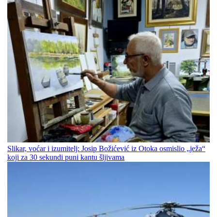
Slikar, voćar i izumitelj: Josip Božićević iz Otoka osmislio „ježa“
koji za 30 sekundi puni kantu šljivama