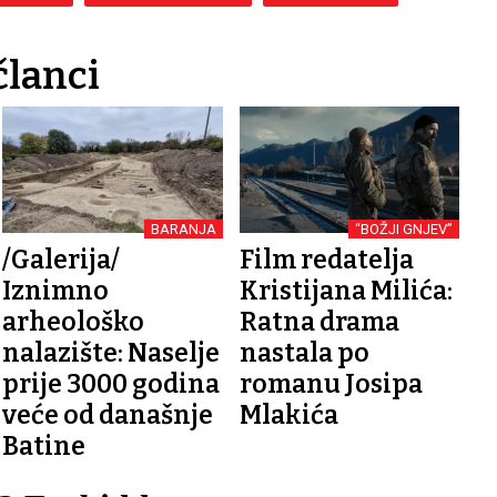
članci
BARANJA
“BOŽJI GNJEV”
/Galerija/
Film redatelja
Iznimno
Kristijana Milića:
arheološko
Ratna drama
nalazište: Naselje
nastala po
prije 3000 godina
romanu Josipa
veće od današnje
Mlakića
Batine