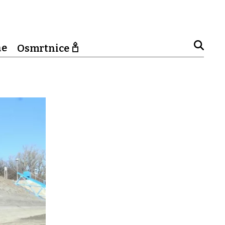
ne
Osmrtnice