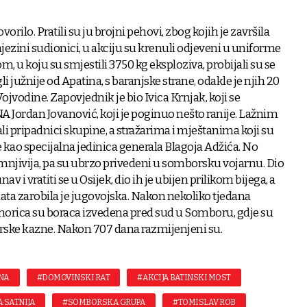
vorilo. Pratili su ju brojni pehovi, zbog kojih je završila
njezini sudionici, u akciju su krenuli odjeveni u uniforme
om, u koju su smjestili 3750 kg eksploziva, probijali su se
 južnije od Apatina, s baranjske strane, odakle je njih 20
jvodine. Zapovjednik je bio Ivica Krnjak, koji se
A Jordan Jovanović, koji je poginuo nešto ranije. Lažnim
tali pripadnici skupine, a stražarima i mještanima koji su
se kao specijalna jedinica generala Blagoja Adžića. No
umnjivija, pa su ubrzo privedeni u somborsku vojarnu. Dio
av i vratiti se u Osijek, dio ih je ubijen prilikom bijega, a
ta zarobila je jugovojska. Nakon nekoliko tjedana
osmorica su boraca izvedena pred sud u Somboru, gdje su
rske kazne. Nakon 707 dana razmijenjeni su.
NA
#DOMOVINSKI RAT
#AKCIJA BATINSKI MOST
 SATNIJA
#SOMBORSKA GRUPA
#TOMISLAV ROB