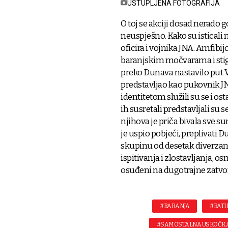
USTUPLJENA FOTOGRAFIJA
O toj se akciji dosad nerado go
neuspješno. Kako su isticali 
oficira i vojnika JNA. Amfibij
baranjskim močvarama i stigli
preko Dunava nastavilo put Vo
predstavljao kao pukovnik JN
identitetom služili su se i os
ih susretali predstavljali su 
njihova je priča bivala sve s
je uspio pobjeći, preplivati Dun
skupinu od desetak diverzana
ispitivanja i zlostavljanja, 
osuđeni na dugotrajne zatvo
#BARANJA
#BATI
#SAMOSTALNA USKOČKA