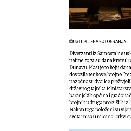
USTUPLJENA FOTOGRAFIJA
Diverzanti iz Samostalne us
naime, toga su dana krenuli
Dunavu. Most je to koji i dana
dovozila tenkove, brojne ''re
nazočnosti dvojice preživjelih
državnog tajnika Ministarstva
baranjskih općina i gradona
brojnih udruga proizišlih iz
Nakon toga položeni su vijenci
sveta misa u mjesnoj crkvi s