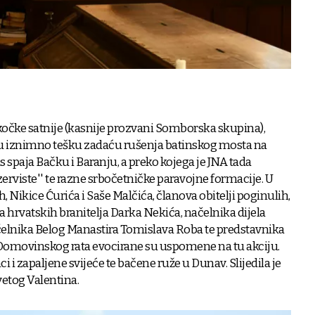
kočke satnije (kasnije prozvani Somborska skupina),
 u iznimno tešku zadaću rušenja batinskog mosta na
s spaja Bačku i Baranju, a preko kojega je JNA tada
zerviste'' te razne srbočetničke paravojne formacije. U
, Nikice Ćurića i Saše Malčića, članova obitelji poginulih,
 hrvatskih branitelja Darka Nekića, načelnika dijela
čelnika Belog Manastira Tomislava Roba te predstavnika
 Domovinskog rata evocirane su uspomene na tu akciju.
 i zapaljene svijeće te bačene ruže u Dunav. Slijedila je
vetog Valentina.