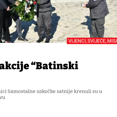
VIJENCI, SVIJEĆE, MIS
akcije “Batinski
ici Samostalne uskočke satnije krenuli su u
vu