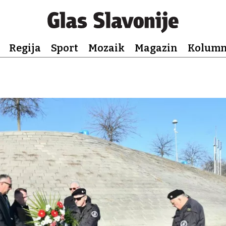
Regija
Sport
Mozaik
Magazin
Kolum