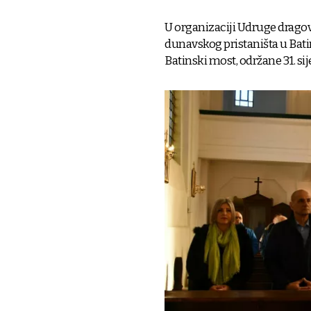
U organizaciji Udruge drago
dunavskog pristaništa u Batin
Batinski most, održane 31. sij