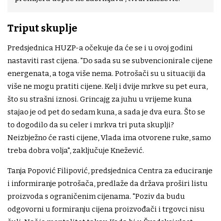
Triput skuplje
Predsjednica HUZP-a očekuje da će se i u ovoj godini
nastaviti rast cijena. "Do sada su se subvencionirale cijene
energenata, a toga više nema. Potrošači su u situaciji da
više ne mogu pratiti cijene. Kelj i dvije mrkve su pet eura,
što su strašni iznosi. Grincajg za juhu u vrijeme kuna
stajao je od pet do sedam kuna, a sada je dva eura. Što se
to dogodilo da su celer i mrkva tri puta skuplji?
Neizbježno će rasti cijene, Vlada ima otvorene ruke, samo
treba dobra volja", zaključuje Knežević.
Tanja Popović Filipović, predsjednica Centra za educiranje
i informiranje potrošača, predlaže da država proširi listu
proizvoda s ograničenim cijenama. "Poziv da budu
odgovorni u formiranju cijena proizvođači i trgovci nisu