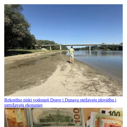
Rekordno niski vodostaji Drave i Dunava otežavaju plovidbu i
ugrožavaju ekosustav