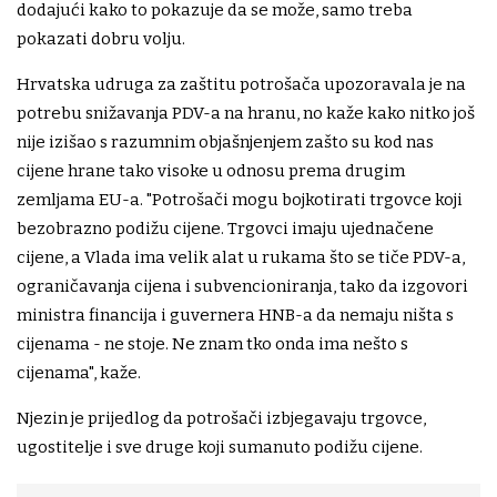
dodajući kako to pokazuje da se može, samo treba
pokazati dobru volju.
Hrvatska udruga za zaštitu potrošača upozoravala je na
potrebu snižavanja PDV-a na hranu, no kaže kako nitko još
nije izišao s razumnim objašnjenjem zašto su kod nas
cijene hrane tako visoke u odnosu prema drugim
zemljama EU-a. "Potrošači mogu bojkotirati trgovce koji
bezobrazno podižu cijene. Trgovci imaju ujednačene
cijene, a Vlada ima velik alat u rukama što se tiče PDV-a,
ograničavanja cijena i subvencioniranja, tako da izgovori
ministra financija i guvernera HNB-a da nemaju ništa s
cijenama - ne stoje. Ne znam tko onda ima nešto s
cijenama", kaže.
Njezin je prijedlog da potrošači izbjegavaju trgovce,
ugostitelje i sve druge koji sumanuto podižu cijene.