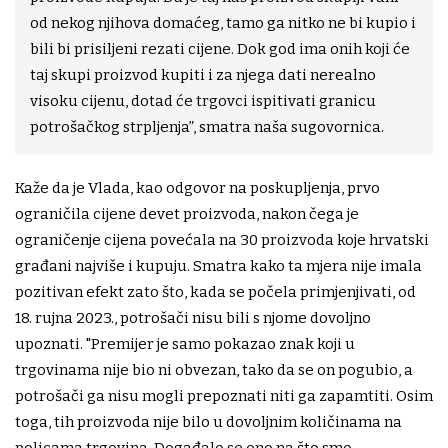
od nekog njihova domaćeg, tamo ga nitko ne bi kupio i
bili bi prisiljeni rezati cijene. Dok god ima onih koji će
taj skupi proizvod kupiti i za njega dati nerealno
visoku cijenu, dotad će trgovci ispitivati granicu
potrošačkog strpljenja”, smatra naša sugovornica.
Kaže da je Vlada, kao odgovor na poskupljenja, prvo
ograničila cijene devet proizvoda, nakon čega je
ograničenje cijena povećala na 30 proizvoda koje hrvatski
građani najviše i kupuju. Smatra kako ta mjera nije imala
pozitivan efekt zato što, kada se počela primjenjivati, od
18. rujna 2023., potrošači nisu bili s njome dovoljno
upoznati. "Premijer je samo pokazao znak koji u
trgovinama nije bio ni obvezan, tako da se on pogubio, a
potrošači ga nisu mogli prepoznati niti ga zapamtiti. Osim
toga, tih proizvoda nije bilo u dovoljnim količinama na
policama trgovina. Događalo se ono na što smo