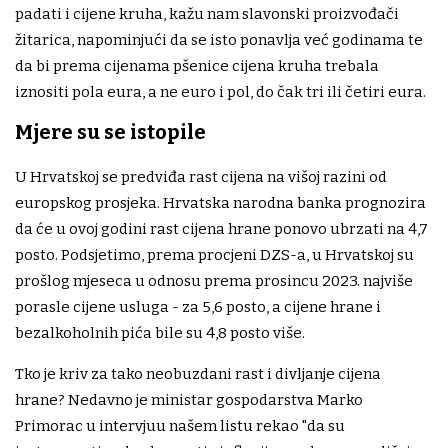
padati i cijene kruha, kažu nam slavonski proizvođači
žitarica, napominjući da se isto ponavlja već godinama te
da bi prema cijenama pšenice cijena kruha trebala
iznositi pola eura, a ne euro i pol, do čak tri ili četiri eura.
Mjere su se istopile
U Hrvatskoj se predviđa rast cijena na višoj razini od
europskog prosjeka. Hrvatska narodna banka prognozira
da će u ovoj godini rast cijena hrane ponovo ubrzati na 4,7
posto. Podsjetimo, prema procjeni DZS-a, u Hrvatskoj su
prošlog mjeseca u odnosu prema prosincu 2023. najviše
porasle cijene usluga - za 5,6 posto, a cijene hrane i
bezalkoholnih pića bile su 4,8 posto više.
Tko je kriv za tako neobuzdani rast i divljanje cijena
hrane? Nedavno je ministar gospodarstva Marko
Primorac u intervjuu našem listu rekao "da su