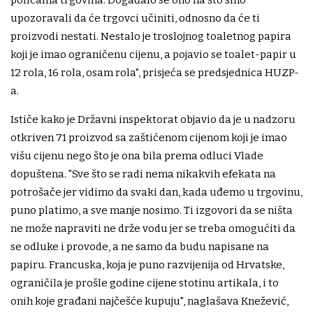
upozoravali da će trgovci učiniti, odnosno da će ti
proizvodi nestati. Nestalo je troslojnog toaletnog papira
koji je imao ograničenu cijenu, a pojavio se toalet-papir u
12 rola, 16 rola, osam rola", prisjeća se predsjednica HUZP-
a.
Ističe kako je Državni inspektorat objavio da je u nadzoru
otkriven 71 proizvod sa zaštićenom cijenom koji je imao
višu cijenu nego što je ona bila prema odluci Vlade
dopuštena. "Sve što se radi nema nikakvih efekata na
potrošače jer vidimo da svaki dan, kada uđemo u trgovinu,
puno platimo, a sve manje nosimo. Ti izgovori da se ništa
ne može napraviti ne drže vodu jer se treba omogućiti da
se odluke i provode, a ne samo da budu napisane na
papiru. Francuska, koja je puno razvijenija od Hrvatske,
ograničila je prošle godine cijene stotinu artikala, i to
onih koje građani najčešće kupuju", naglašava Knežević,