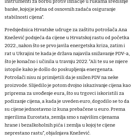
instrumenti za borbu protiv inflacije u rukama središnje
banke, kojoj je jedna od osnovnih zadaća osiguranje
stabilnosti cijena".
Predsjednica Hrvatske udruge za zaštitu potrošača Ana
Knežević podsjeća da cijene u Hrvatskoj rastu od početka
2022., nakon što se prvo javila energetska kriza, zatim i
rat u Ukrajini te kada je država najavila snižavanje PDV-a,
što je konačno i učinila u travnju 2022. "Ali te su se mjere
istopile kako je došlo do poskupljenja energenata.
Potrošači nisu ni primijetili da je snižen PDV na neke
proizvode. Slijedilo je potom dvojno iskazivanje cijena kao
priprema za uvođenje eura, što su trgovci iskoristili za
podizanje cijena, a kada je uveden euro, dogodilo se to da
su cijene jednostavno iz kuna prebačene u euro. Prema
mjerilima Eurostata, zemlja smo s najvišim cijenama
hrane i bezalkoholnih pića i zemlja u kojoj te cijene
neprestano rastu", objašnjava Knežević.