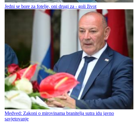
Jedni se bore za fotelje, oni drugi za - goli život
Medved: Zakoni o mirovinama branitelja sutra idu javno
savjetovanje