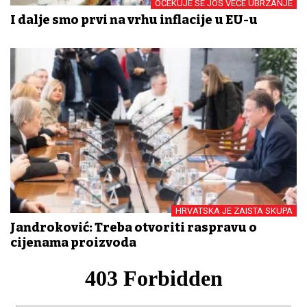
OČEKUJE SE JOŠ VEĆE UBRZANJE
I dalje smo prvi na vrhu inflacije u EU-u
HRVATSKA JE ZAISTA SKUPA
Jandroković: Treba otvoriti raspravu o
cijenama proizvoda