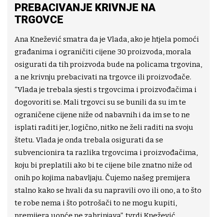
PREBACIVANJE KRIVNJE NA
TRGOVCE
Ana Knežević smatra da je Vlada, ako je htjela pomoći
građanima i ograničiti cijene 30 proizvoda, morala
osigurati da tih proizvoda bude na policama trgovina,
a ne krivnju prebacivati na trgovce ili proizvođače.
“Vlada je trebala sjesti s trgovcima i proizvođačima i
dogovoriti se. Mali trgovci su se bunili da su im te
ograničene cijene niže od nabavnih i da im se to ne
isplati raditi jer, logično, nitko ne želi raditi na svoju
štetu. Vlada je onda trebala osigurati da se
subvencionira ta razlika trgovcima i proizvođačima,
koju bi preplatili ako bi te cijene bile znatno niže od
onih po kojima nabavljaju. Čujemo našeg premijera
stalno kako se hvali da su napravili ovo ili ono, a to što
te robe nema i što potrošači to ne mogu kupiti,
premijera uopće ne zabrinjava”, tvrdi Knežević.