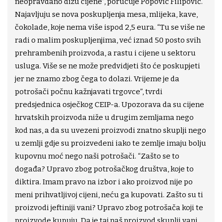
neopravdano dižu cijene”, poručuje Popović Filipović.
Najavljuju se nova poskupljenja mesa, mlijeka, kave,
čokolade, koje nema više ispod 2,5 eura. “Tu se više ne
radi o malim poskupljenjima, već iznad 50 posto svih
prehrambenih proizvoda, a rastu i cijene u sektoru
usluga. Više se ne može predvidjeti što će poskupjeti
jer ne znamo zbog čega to dolazi. Vrijeme je da
potrošači počnu kažnjavati trgovce”, tvrdi
predsjednica osječkog CEIP-a. Upozorava da su cijene
hrvatskih proizvoda niže u drugim zemljama nego
kod nas, a da su uvezeni proizvodi znatno skuplji nego
u zemlji gdje su proizvedeni iako te zemlje imaju bolju
kupovnu moć nego naši potrošači. “Zašto se to
događa? Upravo zbog potrošačkog društva, koje to
diktira. Imam pravo na izbor i ako proizvod nije po
meni prihvatljivoj cijeni, neću ga kupovati. Zašto su ti
proizvodi jeftiniji vani? Upravo zbog potrošača koji te
proizvode kupuju. Da je taj naš proizvod skuplji vani