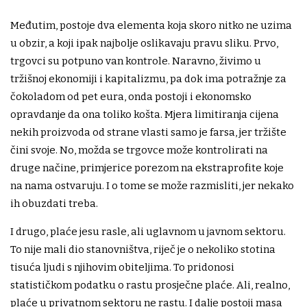
Međutim, postoje dva elementa koja skoro nitko ne uzima
u obzir, a koji ipak najbolje oslikavaju pravu sliku. Prvo,
trgovci su potpuno van kontrole. Naravno, živimo u
tržišnoj ekonomiji i kapitalizmu, pa dok ima potražnje za
čokoladom od pet eura, onda postoji i ekonomsko
opravdanje da ona toliko košta. Mjera limitiranja cijena
nekih proizvoda od strane vlasti samo je farsa, jer tržište
čini svoje. No, možda se trgovce može kontrolirati na
druge načine, primjerice porezom na ekstraprofite koje
na nama ostvaruju. I o tome se može razmisliti, jer nekako
ih obuzdati treba.
I drugo, plaće jesu rasle, ali uglavnom u javnom sektoru.
To nije mali dio stanovništva, riječ je o nekoliko stotina
tisuća ljudi s njihovim obiteljima. To pridonosi
statističkom podatku o rastu prosječne plaće. Ali, realno,
plaće u privatnom sektoru ne rastu. I dalje postoji masa