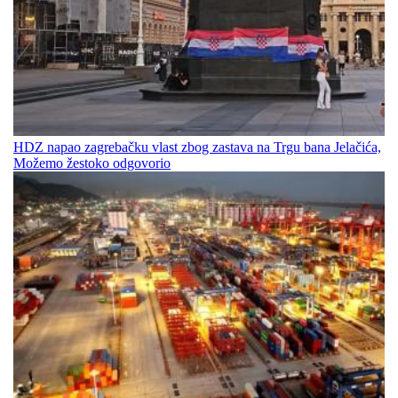
HDZ napao zagrebačku vlast zbog zastava na Trgu bana Jelačića,
Možemo žestoko odgovorio