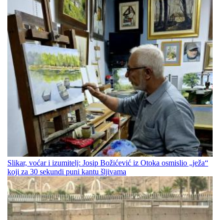
Slikar, voćar i izumitelj: Josip Božićević iz Otoka osmislio „ježa“
koji za 30 sekundi puni kantu šljivama