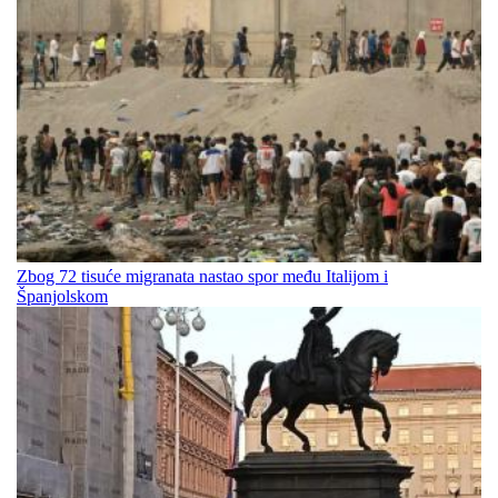
Zbog 72 tisuće migranata nastao spor među Italijom i
Španjolskom