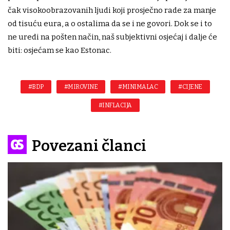
čak visokoobrazovanih ljudi koji prosječno rade za manje
od tisuću eura, a o ostalima da se i ne govori. Dok se i to
ne uredi na pošten način, naš subjektivni osjećaj i dalje će
biti: osjećam se kao Estonac.
#BDP
#MIROVINE
#MINIMALAC
#CIJENE
#INFLACIJA
Povezani članci