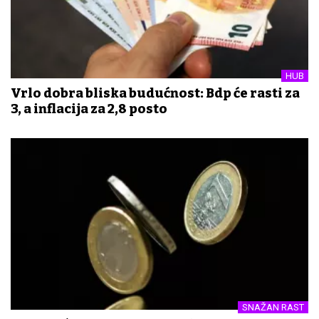
HUB
Vrlo dobra bliska budućnost: Bdp će rasti za
3, a inflacija za 2,8 posto
SNAŽAN RAST