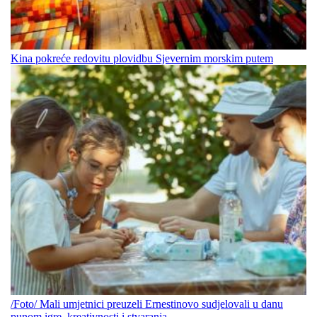
Kina pokreće redovitu plovidbu Sjevernim morskim putem
/Foto/ Mali umjetnici preuzeli Ernestinovo sudjelovali u danu
punom igre, kreativnosti i stvaranja