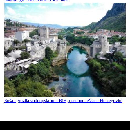
Suša ugrozila vodoopskrbu u BiH, posebno teško u Hercegovini