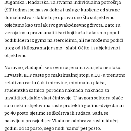
Bugarska i Mađarska. Ta stvarna individualna potrošnja
(SIP) odnosi se na sva dobra i usluge kupljene od strane
domaćinstva - dakle to je upravo ono što subjektivno
osjećamo kao trošak svog svakodnevnog života. Zato su
vjerojatno u pravu analitičari koji kažu kako smo poput
bodibildera iz gyma na steroidima, ali ne možemo podići
uteg od 1 kilograma jer smo - slabi. Očito, i subjektivno i
objektivno.
Naravno, vladajući se s ovim ocjenama zacijelo ne slažu.
Hrvatski BDP raste po maksimalnoj stopi u EU-u trenutno,
relativno rastu čak i mirovine, minimalna plaća,
studentska satnica, porodna naknada, naknada za
invaliditet, dakle vlast čini svoje. U javnom sektoru plaće
su u nekim dijelovima rasle proteklih godinu-dvije dana i
po 40 posto, sjetimo se školstva ili sudaca. Sada se
najavljuju prosvjedi jer Vlada ne odobrava rast u idućoj
godini od 10 posto, nego nudi “samo” pet posto.