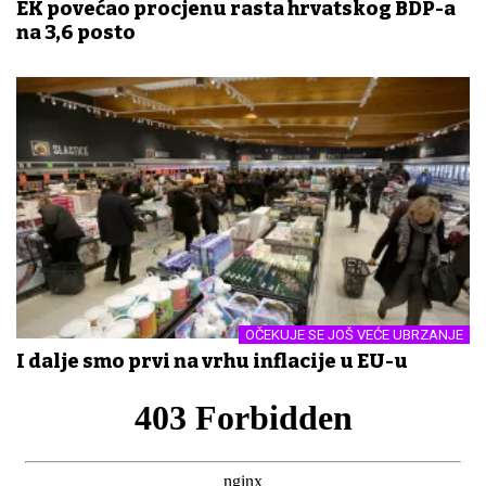
EK povećao procjenu rasta hrvatskog BDP-a
na 3,6 posto
OČEKUJE SE JOŠ VEĆE UBRZANJE
I dalje smo prvi na vrhu inflacije u EU-u