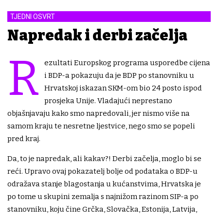
TJEDNI OSVRT
Napredak i derbi začelja
R
ezultati Europskog programa usporedbe cijena
i BDP-a pokazuju da je BDP po stanovniku u
Hrvatskoj iskazan SKM-om bio 24 posto ispod
prosjeka Unije. Vladajući neprestano
objašnjavaju kako smo napredovali, jer nismo više na
samom kraju te nesretne ljestvice, nego smo se popeli
pred kraj.
Da, to je napredak, ali kakav?! Derbi začelja, moglo bi se
reći. Upravo ovaj pokazatelj bolje od podataka o BDP-u
odražava stanje blagostanja u kućanstvima, Hrvatska je
po tome u skupini zemalja s najnižom razinom SIP-a po
stanovniku, koju čine Grčka, Slovačka, Estonija, Latvija,