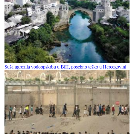
Suša ugrozila vodoopskrbu u BiH, posebno teško u Hercegovini