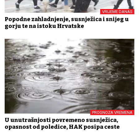
VRIJEME DANAS
Popodne zahladnjenje, susnježica i snijeg u
gorju te na istoku Hrvatske
PROGNOZA VREMENA
U unutrašnjosti povremeno susnježica,
opasnost od poledice, HAK posipa ceste