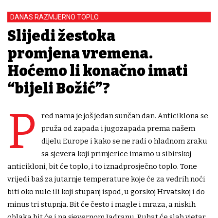
DANAS RAZMJERNO TOPLO
Slijedi žestoka
promjena vremena.
Hoćemo li konačno imati
“bijeli Božić”?
P
red nama je još jedan sunčan dan. Anticiklona se
pruža od zapada i jugozapada prema našem
dijelu Europe i kako se ne radi o hladnom zraku
sa sjevera koji primjerice imamo u sibirskoj
anticikloni, bit će toplo, i to iznadprosječno toplo. Tone
vrijedi baš za jutarnje temperature koje će za vedrih noći
biti oko nule ili koji stupanj ispod, u gorskoj Hrvatskoj i do
minus tri stupnja. Bit će često i magle i mraza, a niskih
oblaka bit će i na sjevernom Jadranu. Puhat će slab vjetar,