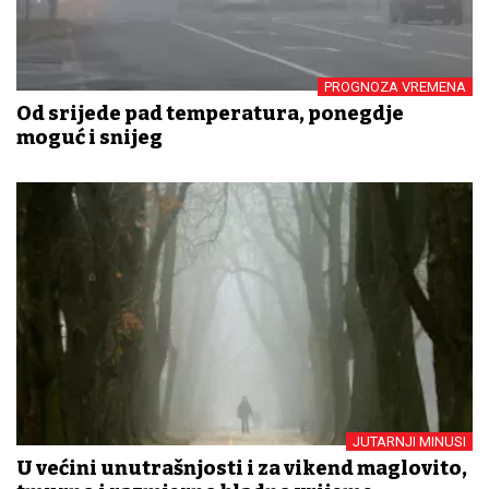
PROGNOZA VREMENA
Od srijede pad temperatura, ponegdje
moguć i snijeg
JUTARNJI MINUSI
U većini unutrašnjosti i za vikend maglovito,