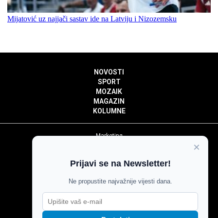
Mijatović uz najjači sastav ide na Latviju i Nizozemsku
NOVOSTI
SPORT
MOZAIK
MAGAZIN
KOLUMNE
Marketing
×
Politika privatnosti
Politika kolačića
Prijavi se na Newsletter!
Impressum
Pravila prenošenja sadržaja
Ne propustite najvažnije vijesti dana.
Pravila komentiranja
Agroglas