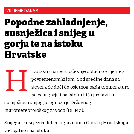
VRIJEME DANAS
Popodne zahladnjenje,
susnježica i snijeg u
gorju te na istoku
Hrvatske
H
rvatsku u srijedu očekuje oblačno vrijeme s
povremenom kišom, a od sredine dana sa
sjevera će doći do osjetnog pada temperature
pa će u gorju i na istoku kiša prelaziti u
susnježicu i snijeg, prognoza je Državnog
hidrometeorološkog zavoda (DHMZ).
Snijega i susnježice bit će uglavnom u Gorskoj Hrvatskoj, a
vjerojatno i na istoku.