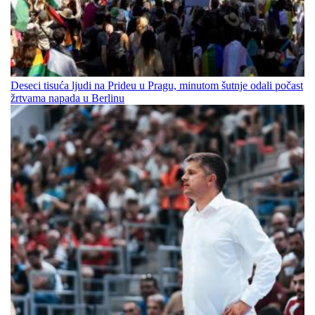
Deseci tisuća ljudi na Prideu u Pragu, minutom šutnje odali počast
žrtvama napada u Berlinu