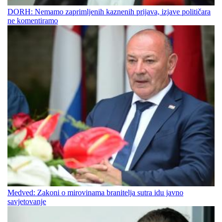
DORH: Nemamo zaprimljenih kaznenih prijava, izjave političara
ne komentiramo
Medved: Zakoni o mirovinama branitelja sutra idu javno
savjetovanje