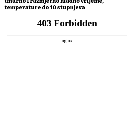
tmurno i razmjerno hladno vrijeme,
temperature do 10 stupnjeva