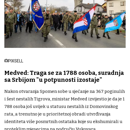
PIXSELL
Medved: Traga se za 1788 osoba, suradnja
sa Srbijom "u potpunosti izostaje"
Nakon otvaranja Spomen sobe u sjećanje na 367 poginulih
i šest nestalih Tigrova, ministar Medved izvijestio je da je 1
788 osoba još uvijek u statusu nestalih iz Domovinskog
rata, a trenutno je u prioritetnoj obradi utvrđivanja
identiteta više posmrtnih ostataka koje su ekshumirali u
proteklim mjesecima na području Vukovara.