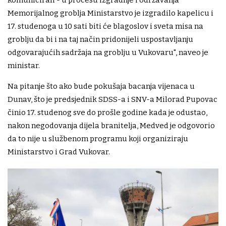
komunicirali - u procesu izgradnje i održavanja
Memorijalnog groblja Ministarstvo je izgradilo kapelicu i
17. studenoga u 10 sati biti će blagoslov i sveta misa na
groblju da bi i na taj način pridonijeli uspostavljanju
odgovarajućih sadržaja na groblju u Vukovaru", naveo je
ministar.
Na pitanje što ako bude pokušaja bacanja vijenaca u
Dunav, što je predsjednik SDSS-a i SNV-a Milorad Pupovac
činio 17. studenog sve do prošle godine kada je odustao,
nakon negodovanja dijela branitelja, Medved je odgovorio
da to nije u službenom programu koji organiziraju
Ministarstvo i Grad Vukovar.