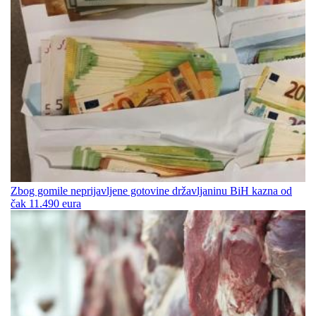
Zbog gomile neprijavljene gotovine državljaninu BiH kazna od
čak 11.490 eura