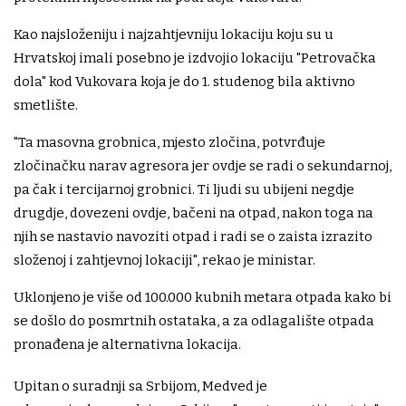
Kao najsloženiju i najzahtjevniju lokaciju koju su u
Hrvatskoj imali posebno je izdvojio lokaciju "Petrovačka
dola" kod Vukovara koja je do 1. studenog bila aktivno
smetlište.
"Ta masovna grobnica, mjesto zločina, potvrđuje
zločinačku narav agresora jer ovdje se radi o sekundarnoj,
pa čak i tercijarnoj grobnici. Ti ljudi su ubijeni negdje
drugdje, dovezeni ovdje, bačeni na otpad, nakon toga na
njih se nastavio navoziti otpad i radi se o zaista izrazito
složenoj i zahtjevnoj lokaciji", rekao je ministar.
Uklonjeno je više od 100.000 kubnih metara otpada kako bi
se došlo do posmrtnih ostataka, a za odlagalište otpada
pronađena je alternativna lokacija.
Upitan o suradnji sa Srbijom, Medved je