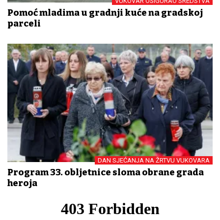
VUKOVAR OSIGURAO SREDSTVA
Pomoć mladima u gradnji kuće na gradskoj
parceli
DAN SJEĆANJA NA ŽRTVU VUKOVARA
Program 33. obljetnice sloma obrane grada
heroja