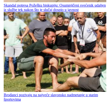
Skandal potresa Požešku biskupiju: Osumnjičeni svećenik udaljen
iz službe tek nakon što je slučaj dospio u javnost
Brođanci pozivaju na najveće slavonsko nadmetanje u starim
športovima