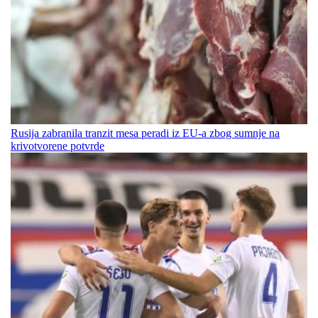
Rusija zabranila tranzit mesa peradi iz EU-a zbog sumnje na
krivotvorene potvrde