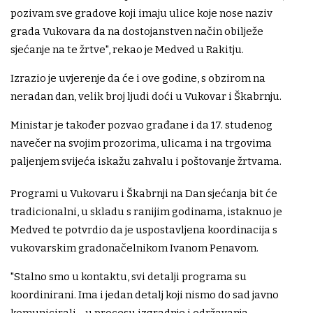
pozivam sve gradove koji imaju ulice koje nose naziv
grada Vukovara da na dostojanstven način obilježe
sjećanje na te žrtve", rekao je Medved u Rakitju.
Izrazio je uvjerenje da će i ove godine, s obzirom na
neradan dan, velik broj ljudi doći u Vukovar i Škabrnju.
Ministar je također pozvao građane i da 17. studenog
navečer na svojim prozorima, ulicama i na trgovima
paljenjem svijeća iskažu zahvalu i poštovanje žrtvama.
Programi u Vukovaru i Škabrnji na Dan sjećanja bit će
tradicionalni, u skladu s ranijim godinama, istaknuo je
Medved te potvrdio da je uspostavljena koordinacija s
vukovarskim gradonačelnikom Ivanom Penavom.
"Stalno smo u kontaktu, svi detalji programa su
koordinirani. Ima i jedan detalj koji nismo do sad javno