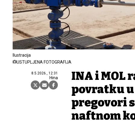
Ilustracija
USTUPLJENA FOTOGRAFIJA
INA i MOL 
8.5.2026., 12:31
Hina
povratku u 
pregovori s
naftnom k