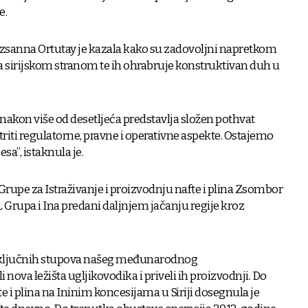
e.
zsanna Ortutay je kazala kako su zadovoljni napretkom
 sirijskom stranom te ih ohrabruje konstruktivan duh u
 nakon više od desetljeća predstavlja složen pothvat
riti regulatorne, pravne i operativne aspekte. Ostajemo
a”, istaknula je.
rupe za Istraživanje i proizvodnju nafte i plina Zsombor
Grupa i Ina predani daljnjem jačanju regije kroz
 od ključnih stupova našeg međunarodnog
i nova ležišta ugljikovodika i priveli ih proizvodnji. Do
e i plina na Ininim koncesijama u Siriji dosegnula je