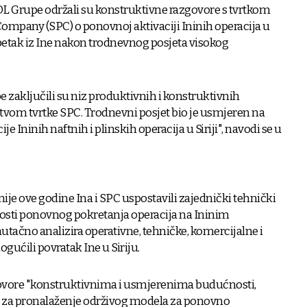
MOL Grupe održali su konstruktivne razgovore s tvrtkom
ompany (SPC) o ponovnoj aktivaciji Ininih operacija u
 u petak iz Ine nakon trodnevnog posjeta visokog
e zaključili su niz produktivnih i konstruktivnih
tvom tvrtke SPC. Trodnevni posjet bio je usmjeren na
 Ininih naftnih i plinskih operacija u Siriji", navodi se u
anije ove godine Ina i SPC uspostavili zajednički tehnički
vosti ponovnog pokretanja operacija na Ininim
nutačno analizira operativne, tehničke, komercijalne i
gućili povratak Ine u Siriju.
zgovore "konstruktivnima i usmjerenima budućnosti,
es za pronalaženje održivog modela za ponovno