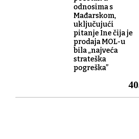
odnosima s
Mađarskom,
uključujući
pitanje Ine čija je
prodaja MOL-u
bila „najveća
strateška
pogreška”