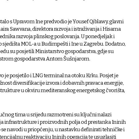
stalo s Upravom Ine predvodio je Yousef Qiblawy, glavni
haira Sawvana, direktora razvoja i istraživanja i Hisama
dnika razvoja plinskog poslovanja. U ponedjeljak i
lo sjedišta MOL-a u Budimpešti i Ine u Zagrebu. Dodatno,
ijedu su posjetili Ministarstvo gospodarstva, gdje su
inistrom gospodarstva Antom Šušnjarom.
tvo je posjetilo i LNG terminal na otoku Krku. Posjet je
ost diversifikacije izvora i dobavnih pravaca energije,
strukture u okviru mediteranskog energetskog čvorišta,
čnog tima u srijedu razmotreni su ključni nalazi
 infrastrukture i proizvodnih polja od prestanka Ininih
ko se navodi u priopćenju, u nastavku definirati tehničke i
ncijalnu reaktivaciju Ininih operacija te usuglasiti