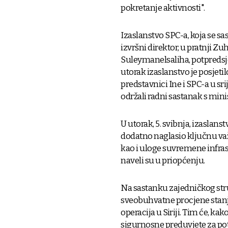
pokretanje aktivnosti".
Izaslanstvo SPC-a, koja se sa
izvršni direktor, u pratnji Zu
Suleymanelsaliha, potpredsje
utorak izaslanstvo je posjeti
predstavnici Ine i SPC-a u sr
održali radni sastanak s m
U utorak, 5. svibnja, izaslans
dodatno naglasio ključnu važn
kao i uloge suvremene infra
naveli su u priopćenju.
Na sastanku zajedničkog stru
sveobuhvatne procjene stanja
operacija u Siriji. Tim će, ka
sigurnosne preduvjete za pote