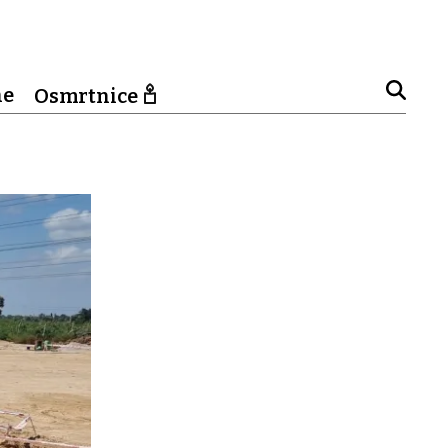
ne
Osmrtnice