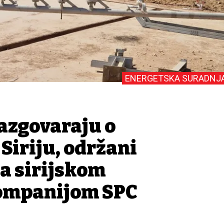
ENERGETSKA SURADNJ
razgovaraju o
Siriju, održani
a sirijskom
ompanijom SPC