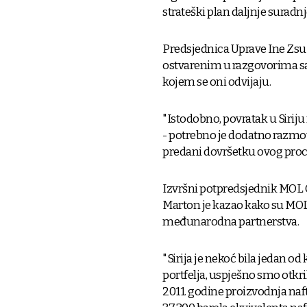
strateški plan daljnje suradnj
Predsjednica Uprave Ine Zsu
ostvarenim u razgovorima sa
kojem se oni odvijaju.
"Istodobno, povratak u Siriju
- potrebno je dodatno razmot
predani dovršetku ovog proces
Izvršni potpredsjednik MOL G
Marton je kazao kako su MOL 
međunarodna partnerstva.
"Sirija je nekoć bila jedan
portfelja, uspješno smo otkril
2011. godine proizvodnja naft