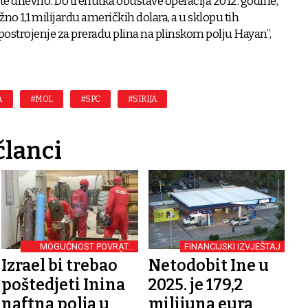
fte dnevno. Do trenutka obustave operacija 2012. godine,
žno 1,1 milijardu američkih dolara, a u sklopu tih
 postrojenje za preradu plina na plinskom polju Hayan”,
A
#MOL
#SPC
#SIRIJA
članci
MOGUĆNOST POVRATA
FINANCIJSKI IZVJEŠTAJ
VRIJEDNIH NALAZIŠTA
Izrael bi trebao
Netodobit Ine u
poštedjeti Inina
2025. je 179,2
naftna polja u
milijuna eura