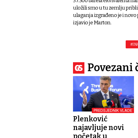
37.300 barela ekvivalenta na
uložili smo u tu zemlju pribli
ulaganja izgrađeno je i novo
izjavio je Marton.
#IN
Povezani 
PREDSJEDNIK VLADE
Plenković
najavljuje novi
početak u