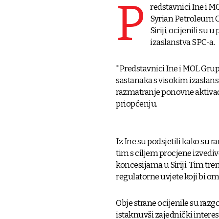
P
redstavnici Ine i 
Syrian Petroleum C
Siriji, ocijenili su
izaslanstva SPC-a.
"Predstavnici Ine i MOL Grup
sastanaka s visokim izaslans
razmatranje ponovne aktivacije
priopćenju.
Iz Ine su podsjetili kako su r
tim s ciljem procjene izvedi
koncesijama u Siriji. Tim tre
regulatorne uvjete koji bi omo
Obje strane ocijenile su ra
istaknuvši zajednički inter