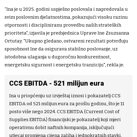
“Ina je u 2025. godini uspješno poslovala i napredovala u
svim poslovnim djelatnostima, pokazujući visoku razinu
otpornosti i discipliniranu provedbu naših strateških
prioriteta", izjavila je predsjednica Uprave Ine Zsuzsanna
Ortutay. "Ukupno gledano, ostvareni rezultati potvrđuju
sposobnost Ine da osigurava stabilno poslovanje, uz
istodobna ulaganja u dugoročnu konkurentnost,
energetsku sigurnost i energetsku tranziciju", rekla je.
CCS EBITDA - 521 milijun eura
Ina u priopćenju uz izvještaj iznosi i pokazatelj CCS
EBITDA od 521 milijun eura za prošlu godinu, što je 11
posto više nego 2024. CCS EBITDA (Current Cost of
Supplies EBITDA) financijski je pokazatelj koji mjeri
operativnu dobit naftnih kompanija, isključujući
utjecaj promjena cijena zaliha i jednokratnih stavki.