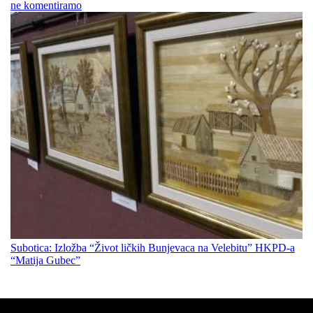
ne komentiramo
Subotica: Izložba “Život ličkih Bunjevaca na Velebitu” HKPD-a
“Matija Gubec”