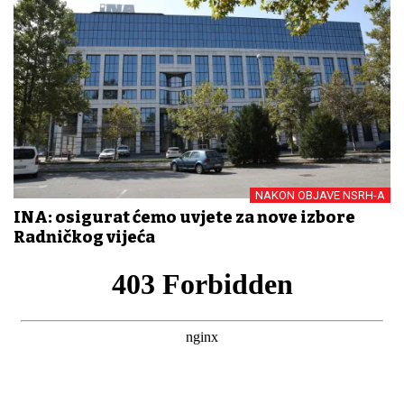
NAKON OBJAVE NSRH-A
INA: osigurat ćemo uvjete za nove izbore
Radničkog vijeća