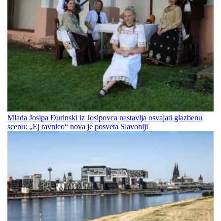
Mlada Josipa Đurinski iz Josipovca nastavlja osvajati glazbenu
scenu: „Ej ravnico“ nova je posveta Slavoniji