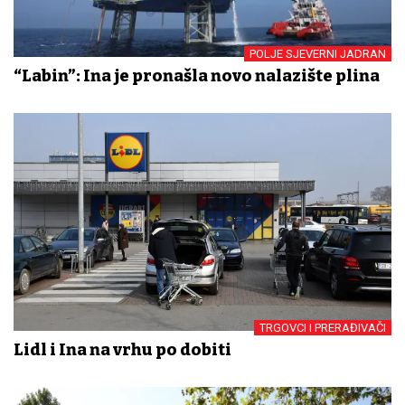
POLJE SJEVERNI JADRAN
“Labin”: Ina je pronašla novo nalazište plina
TRGOVCI I PRERAĐIVAČI
Lidl i Ina na vrhu po dobiti