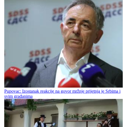
Pupovac: Izostanak reakcije na govor mržnje prijetnja je Srbima i
svim građanima