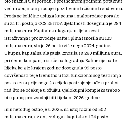
bio snažniji u usporedbi s prethodnom godinom, potaknut
većim obujmom prodaje i pozitivnim tržišnim trendovima.
Prodane količine usluga kupcima i maloprodaje porasle
su za tri posto, a CCS EBITDA djelatnosti dosegnula je 284
milijuna eura. Kapitalna ulaganja u djelatnosti
istraživanja i proizvodnje nafte i plina iznosila su 123
milijuna eura, što je 26 posto više nego 2024. godine.
Ukupna kapitalna ulaganja iznosila su 280 milijuna eura,
pri čemu kompanija ističe nadogradnju Rafinerije nafte
Rijeka koja je krajem godine dosegnula 99 posto
dovršenosti te je trenutno u fazi funkcionalnog testiranja
postrojenja prije nego što cijelo postrojenje uđe u probni
rad, što se očekuje u ožujku. Cjelokupni kompleks trebao
bi u punoj proizvodnji biti tijekom 2026. godine.
Inin netodug ostao je u 2025. na istoj razini od 502
milijuna eura, uz omjer duga i kapitala od 24 posto.