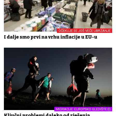
OČEKUJE SE JOŠ VEĆE UBRZANJE
I dalje smo prvi na vrhu inflacije u EU-u
MIGRACIJE: EUROPSKO GLEDIŠTE (I)
Ključni problemi daleko od rješenja