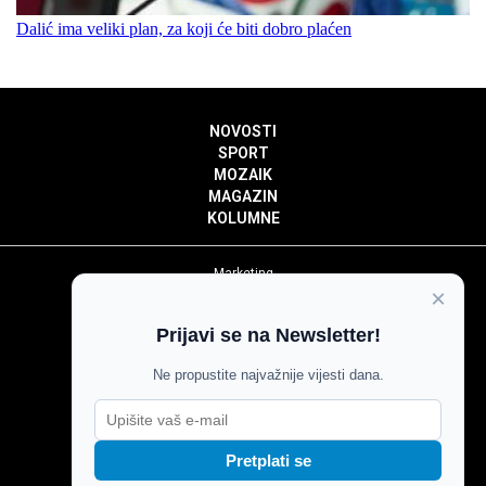
Dalić ima veliki plan, za koji će biti dobro plaćen
NOVOSTI
SPORT
MOZAIK
MAGAZIN
KOLUMNE
Marketing
×
Politika privatnosti
Politika kolačića
Prijavi se na Newsletter!
Impressum
Pravila prenošenja sadržaja
Ne propustite najvažnije vijesti dana.
Pravila komentiranja
Agroglas
Pretplati se