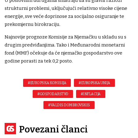
U poslovnim udrugama smatraju da su glavni razlozi
strukturni problemi, uključujući relativno visoke cijene
energije, sve veće doprinose za socijalno osiguranje te
prekomjernu birokraciju.
Najnovije prognoze Komisije za Njemačku u skladu su s
drugim predviđanjima. Tako i Međunarodni monetarni
fond (MMF) očekuje da će njemačko gospodarstvo ove
godine porasti za tek 0,2 posto.
#EUROPSKA KOMISIJA
#EUROPSKA UNIJA
#GOSPODARSTVO
#INFLACIJA
#VALDIS DOMBROVSKIS
Povezani članci