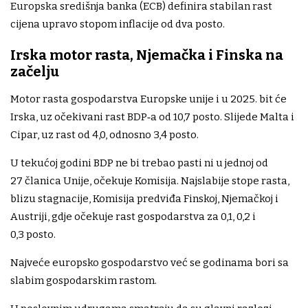
Europska središnja banka (ECB) definira stabilan rast
cijena upravo stopom inflacije od dva posto.
Irska motor rasta, Njemačka i Finska na
začelju
Motor rasta gospodarstva Europske unije i u 2025. bit će
Irska, uz očekivani rast BDP‑a od 10,7 posto. Slijede Malta i
Cipar, uz rast od 4,0, odnosno 3,4 posto.
U tekućoj godini BDP ne bi trebao pasti ni u jednoj od
27 članica Unije, očekuje Komisija. Najslabije stope rasta,
blizu stagnacije, Komisija predviđa Finskoj, Njemačkoj i
Austriji, gdje očekuje rast gospodarstva za 0,1, 0,2 i
0,3 posto.
Najveće europsko gospodarstvo već se godinama bori sa
slabim gospodarskim rastom.