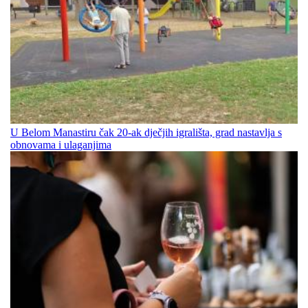
U Belom Manastiru čak 20-ak dječjih igrališta, grad nastavlja s
obnovama i ulaganjima