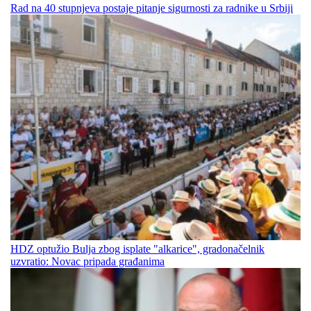
Rad na 40 stupnjeva postaje pitanje sigurnosti za radnike u Srbiji
HDZ optužio Bulja zbog isplate "alkarice", gradonačelnik
uzvratio: Novac pripada građanima