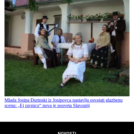
Mlada Josipa Đurinski iz Josipovca nastavlja osvajati glazbenu
scenu: „Ej ravnico“ nova je posveta Slavoniji
NOVOSTI