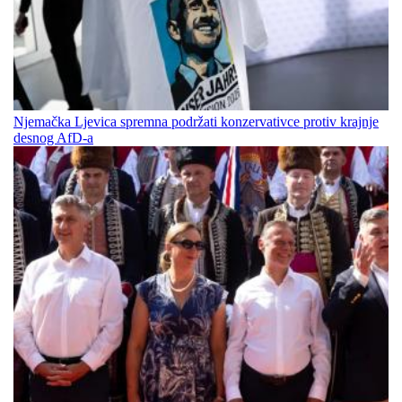
Njemačka Ljevica spremna podržati konzervativce protiv krajnje
desnog AfD-a