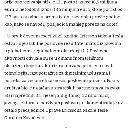
prije oporezivanja niža je 12,1 posto i iznosi 16,5 milijuna
eura, a netodobit iznosi 13,5 milijuna eura, što je porast od
13,7 posto u odnosu prema istom razdoblju prošle godine,
kao, kako se navodi, "posljedica manjeg poreza na dobit".
- U prvih devet mjeseci 2025. godine Ericsson Nikola Tesla
ostvario je stabilne poslovne rezultate unatoč izazovima
u globalnom i regionalnom okruženju (...). Poslovne
aktivnosti odvijale su se u dinamičnom tržišnom
okruženju koje karakterizira ubrzana primjena novih
tehnologija, rast potražnje za digitalnim uslugama i
potreba za većom efikasnošću poslovnih procesa. Fokus
društva bio je na jačanju strateških partnerstava, razvoju
5G i naprednih ICT rješenja, digitalnoj transformaciji
javnog sektora te održivom poslovanju - komentirala je uz
ostalo predsjednice Uprave Ericssona Nikole Tesle
Gordana Kovačević.