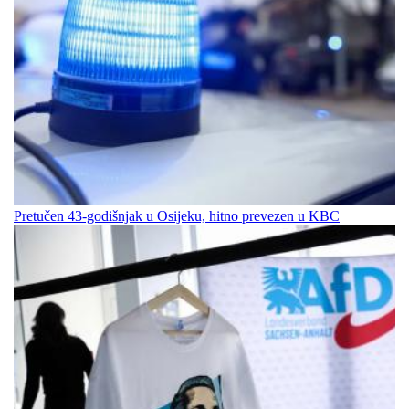
Pretučen 43-godišnjak u Osijeku, hitno prevezen u KBC