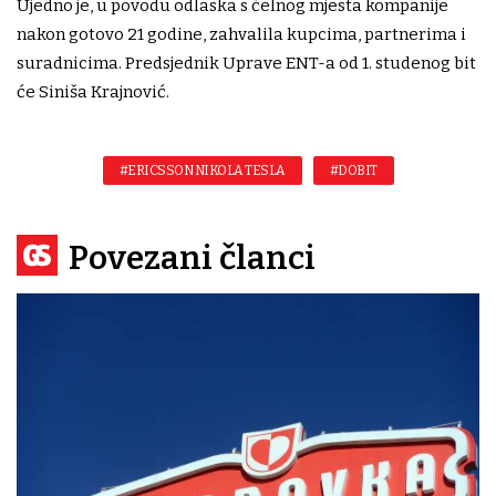
Ujedno je, u povodu odlaska s čelnog mjesta kompanije
nakon gotovo 21 godine, zahvalila kupcima, partnerima i
suradnicima. Predsjednik Uprave ENT-a od 1. studenog bit
će Siniša Krajnović.
#ERICSSON NIKOLA TESLA
#DOBIT
Povezani članci