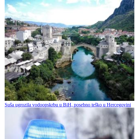
Suša ugrozila vodoopskrbu u BiH, posebno teško u Hercegovini