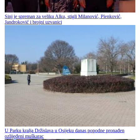
Sinj je spreman za veliku Alku, stigli Milanović, Plenković,
Jandroković i brojni uzvanici
U Parku kralja Držislava u Osijeku danas popodne pronađen
ozlijeđeni muškarac