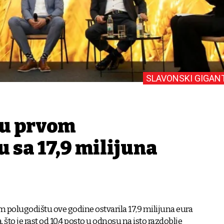
SLAVONSKI GIGAN
 u prvom
 sa 17,9 milijuna
m polugodištu ove godine ostvarila 17,9 milijuna eura
, što je rast od 10,4 posto u odnosu na isto razdoblje