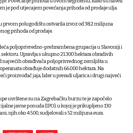
gije. Povećanje prihoda u ovom segmentu, kako su naveli
lom je pod utjecajem povećanja prihoda od prodaje ulja.
, u prvom polugodištu ostvarila izvoz od 38,2 milijuna
vnog prihoda od prodaje.
deća poljoprivredno-prehrambena grupacija u Slavoniji i
u sektoru. Upravlja s ukupno 21.300 hektara obradivih
od najvećih obrađivača poljoprivrednog zemljišta u
ooperanata obrađuje dodatnih 66.000 hektara. Na
ći proizvođač jaja, lider u preradi uljarica i drugi najveći
Grupe uvrštene su na Zagrebačku burzu te je započelo
ijalne javne ponuda (IPO), u kojoj je prikupljeno 130
ani, njih oko 4.500, sudjelovali s 52 milijuna eura.