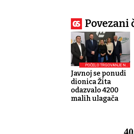
Povezani 
POČELO TRGOVANJE NA
BURZI
Javnoj se ponudi
dionica Žita
odazvalo 4200
malih ulagača