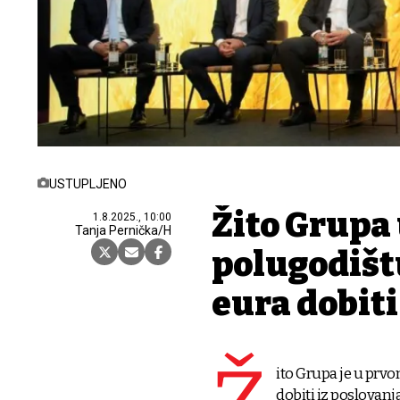
USTUPLJENO
Žito Grupa
1.8.2025., 10:00
Tanja Pernička/H
polugodištu
eura dobiti
ito Grupa je u prvo
dobiti iz poslovanja