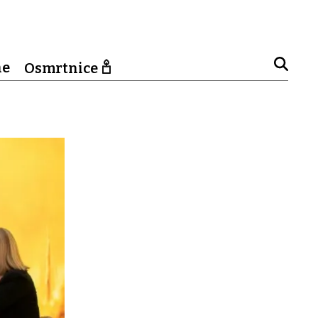
ne
Osmrtnice