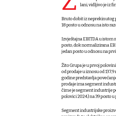
Ž
lani, vidljivo je iz 
Bruto dobit iz neprekinutog p
18 posto u odnosu na isto razd
Izvještajna EBITDA u istom raz
posto, dok normalizirana EBI
jedan posto u odnosu na prvi
Žito Grupa je u prvoj polovin
od prodaje u iznosu od 137,9 
godine predstavlja povećanj
prodaje ima segment industrij
čime je segment industrije p
polovici 2024.) na 39 posto u
Segment industrijske proizv