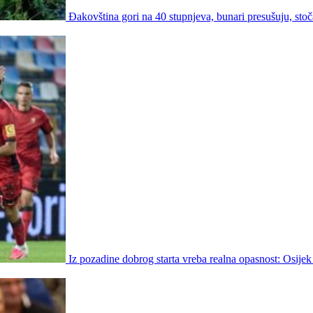
Đakovština gori na 40 stupnjeva, bunari presušuju, stoč
Iz pozadine dobrog starta vreba realna opasnost: Osijek