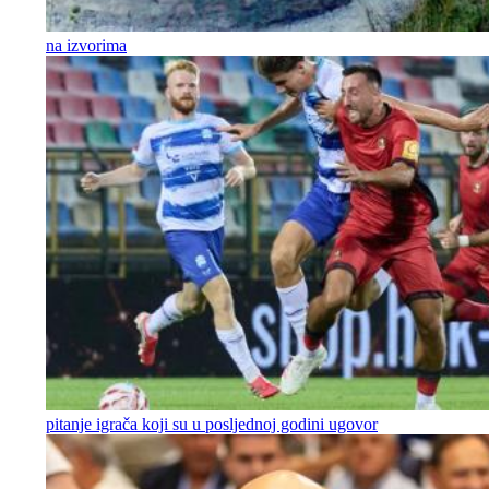
na izvorima
pitanje igrača koji su u posljednoj godini ugovor