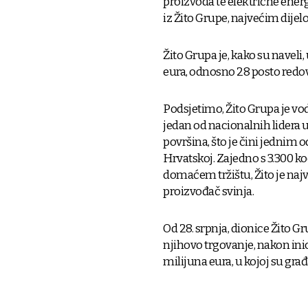
proizvoda te električne ener
iz Žito Grupe, najvećim dije
Žito Grupa je, kako su naveli
eura, odnosno 28 posto redo
Podsjetimo, Žito Grupa je vo
jedan od nacionalnih lidera 
površina, što je čini jednim 
Hrvatskoj. Zajedno s 3.300 k
domaćem tržištu, Žito je najve
proizvođač svinja.
Od 28. srpnja, dionice Žito 
njihovo trgovanje, nakon inic
milijuna eura, u kojoj su građ