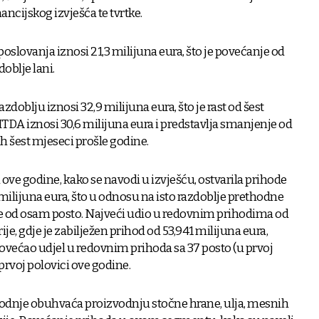
financijskog izvješća te tvrtke.
oslovanja iznosi 21,3 milijuna eura, što je povećanje od
oblje lani.
doblju iznosi 32,9 milijuna eura, što je rast od šest
TDA iznosi 30,6 milijuna eura i predstavlja smanjenje od
h šest mjeseci prošle godine.
i ove godine, kako se navodi u izvješću, ostvarila prihode
milijuna eura, što u odnosu na isto razdoblje prethodne
e od osam posto. Najveći udio u redovnim prihodima od
e, gdje je zabilježen prihod od 53,941 milijuna eura,
ovećao udjel u redovnim prihoda sa 37 posto (u prvoj
 prvoj polovici ove godine.
odnje obuhvaća proizvodnju stočne hrane, ulja, mesnih