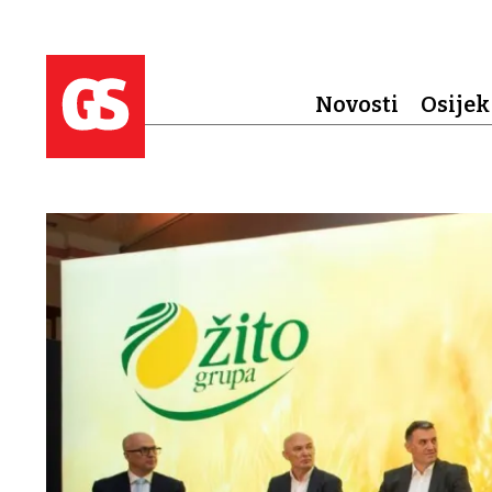
Novosti
Osijek