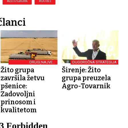
#ŽITO GRUPA
#DOBIT
članci
DRUGI NAJVEĆI
DUGOROČNA STRATEGIJA
OBRAĐIVAČ ZEMLJE
Žito grupa
Širenje: Žito
završila žetvu
grupa preuzela
pšenice:
Agro-Tovarnik
Zadovoljni
prinosom i
kvalitetom