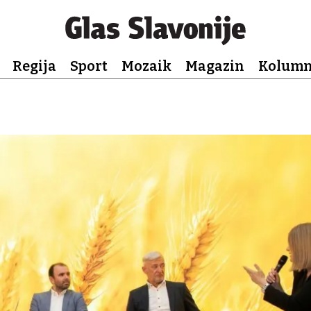
Regija
Sport
Mozaik
Magazin
Kolum