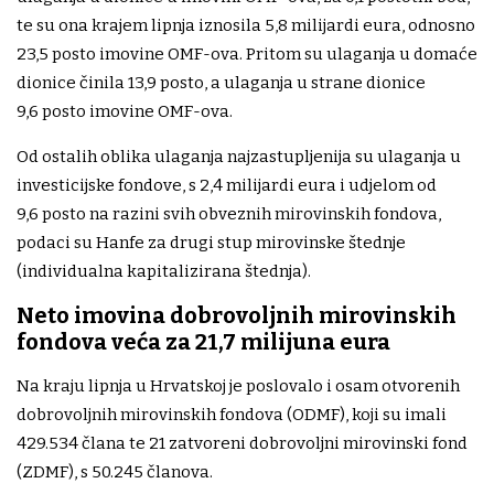
te su ona krajem lipnja iznosila 5,8 milijardi eura, odnosno
23,5 posto imovine OMF-ova. Pritom su ulaganja u domaće
dionice činila 13,9 posto, a ulaganja u strane dionice
9,6 posto imovine OMF-ova.
Od ostalih oblika ulaganja najzastupljenija su ulaganja u
investicijske fondove, s 2,4 milijardi eura i udjelom od
9,6 posto na razini svih obveznih mirovinskih fondova,
podaci su Hanfe za drugi stup mirovinske štednje
(individualna kapitalizirana štednja).
Neto imovina dobrovoljnih mirovinskih
fondova veća za 21,7 milijuna eura
Na kraju lipnja u Hrvatskoj je poslovalo i osam otvorenih
dobrovoljnih mirovinskih fondova (ODMF), koji su imali
429.534 člana te 21 zatvoreni dobrovoljni mirovinski fond
(ZDMF), s 50.245 članova.