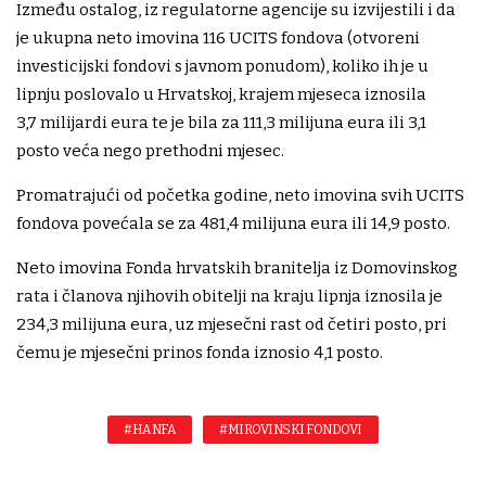
Između ostalog, iz regulatorne agencije su izvijestili i da
je ukupna neto imovina 116 UCITS fondova (otvoreni
investicijski fondovi s javnom ponudom), koliko ih je u
lipnju poslovalo u Hrvatskoj, krajem mjeseca iznosila
3,7 milijardi eura te je bila za 111,3 milijuna eura ili 3,1
posto veća nego prethodni mjesec.
Promatrajući od početka godine, neto imovina svih UCITS
fondova povećala se za 481,4 milijuna eura ili 14,9 posto.
Neto imovina Fonda hrvatskih branitelja iz Domovinskog
rata i članova njihovih obitelji na kraju lipnja iznosila je
234,3 milijuna eura, uz mjesečni rast od četiri posto, pri
čemu je mjesečni prinos fonda iznosio 4,1 posto.
#HANFA
#MIROVINSKI FONDOVI