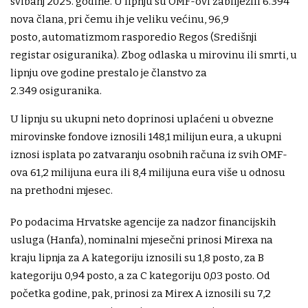
svibanj 2025. godine. U lipnju su OMF-ovi zabilježili 6.394
nova člana, pri čemu ih je veliku većinu, 96,9
posto, automatizmom rasporedio Regos (Središnji
registar osiguranika). Zbog odlaska u mirovinu ili smrti, u
lipnju ove godine prestalo je članstvo za
2.349 osiguranika.
U lipnju su ukupni neto doprinosi uplaćeni u obvezne
mirovinske fondove iznosili 148,1 milijun eura, a ukupni
iznosi isplata po zatvaranju osobnih računa iz svih OMF-
ova 61,2 milijuna eura ili 8,4 milijuna eura više u odnosu
na prethodni mjesec.
Po podacima Hrvatske agencije za nadzor financijskih
usluga (Hanfa), nominalni mjesečni prinosi Mirexa na
kraju lipnja za A kategoriju iznosili su 1,8 posto, za B
kategoriju 0,94 posto, a za C kategoriju 0,03 posto. Od
početka godine, pak, prinosi za Mirex A iznosili su 7,2