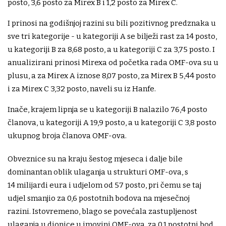
posto, 3,6 posto za Mirex B i 1,2 posto za Mirex C.
I prinosi na godišnjoj razini su bili pozitivnog predznaka u
sve tri kategorije - u kategoriji A se bilježi rast za 14 posto,
u kategoriji B za 8,68 posto, a u kategoriji C za 3,75 posto. I
anualizirani prinosi Mirexa od početka rada OMF-ova su u
plusu, a za Mirex A iznose 8,07 posto, za Mirex B 5,44 posto
i za Mirex C 3,32 posto, naveli su iz Hanfe.
Inače, krajem lipnja se u kategoriji B nalazilo 76,4 posto
članova, u kategoriji A 19,9 posto, a u kategoriji C 3,8 posto
ukupnog broja članova OMF-ova.
Obveznice su na kraju šestog mjeseca i dalje bile
dominantan oblik ulaganja u strukturi OMF-ova, s
14 milijardi eura i udjelom od 57 posto, pri čemu se taj
udjel smanjio za 0,6 postotnih bodova na mjesečnoj
razini. Istovremeno, blago se povećala zastupljenost
ulaganja u dionice u imovini OMF-ova, za 0,1 postotni bod,