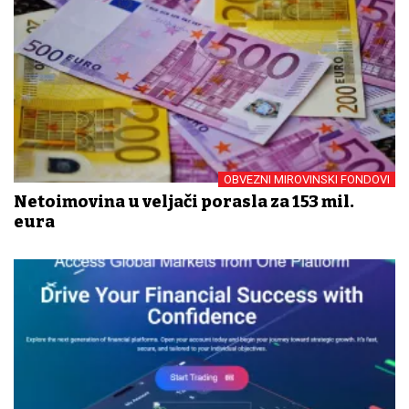
OBVEZNI MIROVINSKI FONDOVI
Netoimovina u veljači porasla za 153 mil.
eura