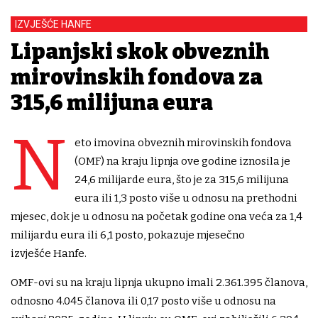
IZVJEŠĆE HANFE
Lipanjski skok obveznih
mirovinskih fondova za
315,6 milijuna eura
N
eto imovina obveznih mirovinskih fondova
(OMF) na kraju lipnja ove godine iznosila je
24,6 milijarde eura, što je za 315,6 milijuna
eura ili 1,3 posto više u odnosu na prethodni
mjesec, dok je u odnosu na početak godine ona veća za 1,4
milijardu eura ili 6,1 posto, pokazuje mjesečno
izvješće Hanfe.
OMF-ovi su na kraju lipnja ukupno imali 2.361.395 članova,
odnosno 4.045 članova ili 0,17 posto više u odnosu na