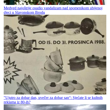
Medved najoštrije osudio vandalizam nad spomenikom ubijenoj
djeci u Slavonskom Brodu
"Ujutro za dobar dan, uvečer za dobar san“: Sjećate li se kultnih
reklama iz 80-ih?