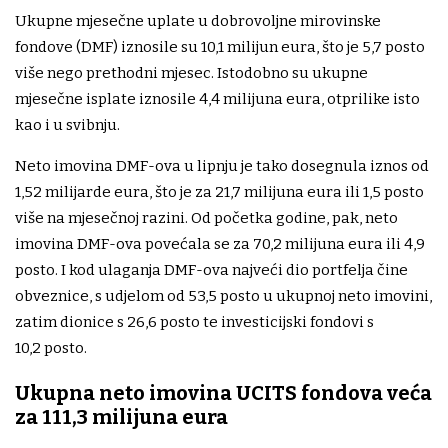
Ukupne mjesečne uplate u dobrovoljne mirovinske
fondove (DMF) iznosile su 10,1 milijun eura, što je 5,7 posto
više nego prethodni mjesec. Istodobno su ukupne
mjesečne isplate iznosile 4,4 milijuna eura, otprilike isto
kao i u svibnju.
Neto imovina DMF-ova u lipnju je tako dosegnula iznos od
1,52 milijarde eura, što je za 21,7 milijuna eura ili 1,5 posto
više na mjesečnoj razini. Od početka godine, pak, neto
imovina DMF-ova povećala se za 70,2 milijuna eura ili 4,9
posto. I kod ulaganja DMF-ova najveći dio portfelja čine
obveznice, s udjelom od 53,5 posto u ukupnoj neto imovini,
zatim dionice s 26,6 posto te investicijski fondovi s
10,2 posto.
Ukupna neto imovina UCITS fondova veća
za 111,3 milijuna eura