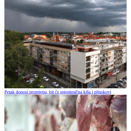
Petak donosi promjenu, bit će mjestimična kiša i pljuskovi