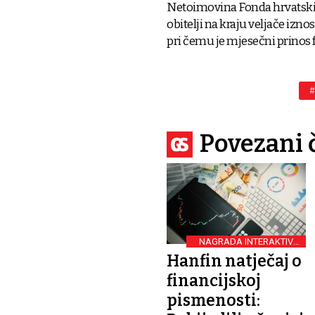
Netoimovina Fonda hrvatskih
obitelji na kraju veljače izno
pri čemu je mjesečni prinos f
#
Povezani 
NAGRADA INTERAKTIVNI
ZASLON
Hanfin natječaj o
financijskoj
pismenosti: