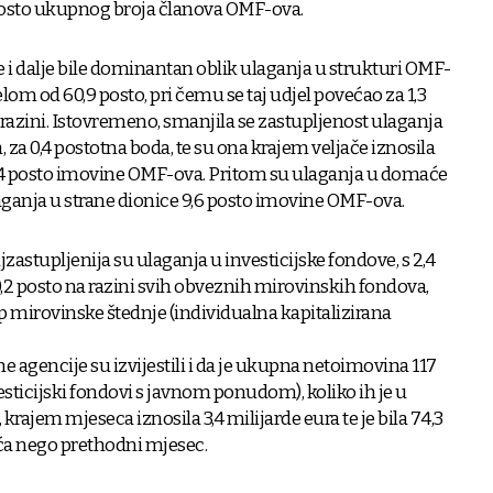
i posto ukupnog broja članova OMF-ova.
e i dalje bile dominantan oblik ulaganja u strukturi OMF-
jelom od 60,9 posto, pri čemu se taj udjel povećao za 1,3
azini. Istovremeno, smanjila se zastupljenost ulaganja
za 0,4 postotna boda, te su ona krajem veljače iznosila
 24 posto imovine OMF-ova. Pritom su ulaganja u domaće
ulaganja u strane dionice 9,6 posto imovine OMF-ova.
jzastupljenija su ulaganja u investicijske fondove, s 2,4
0,2 posto na razini svih obveznih mirovinskih fondova,
p mirovinske štednje (individualna kapitalizirana
e agencije su izvijestili i da je ukupna netoimovina 117
sticijski fondovi s javnom ponudom), koliko ih je u
 krajem mjeseca iznosila 3,4 milijarde eura te je bila 74,3
veća nego prethodni mjesec.