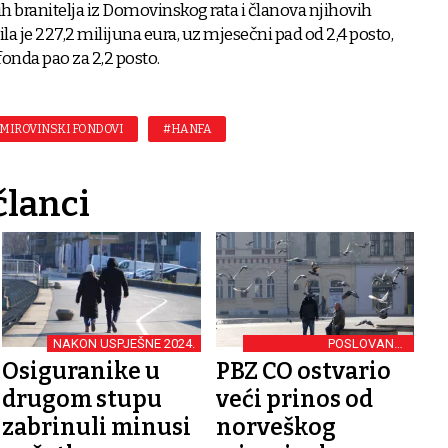
 branitelja iz Domovinskog rata i članova njihovih
sila je 227,2 milijuna eura, uz mjesečni pad od 2,4 posto,
onda pao za 2,2 posto.
MIROVINSKI FONDOVI
#HANFA
članci
NAKON USPJEŠNE 2024.
POSLOVANJE
MIROVINSKIH FONDOVA
Osiguranike u
PBZ CO ostvario
drugom stupu
veći prinos od
zabrinuli minusi
norveškog