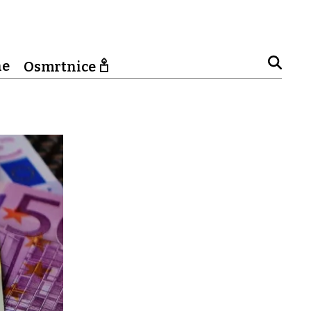
ne
Osmrtnice