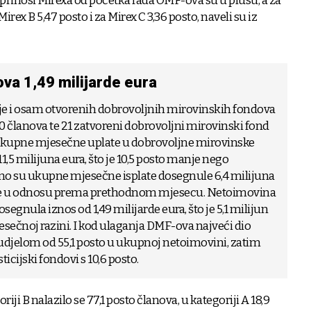
ni prinosi Mirexa od početka rada OMF-ova su u plusu, a za
irex B 5,47 posto i za Mirex C 3,36 posto, naveli su iz
a 1,49 milijarde eura
 je i osam otvorenih dobrovoljnih mirovinskih fondova
30 članova te 21 zatvoreni dobrovoljni mirovinski fond
 Ukupne mjesečne uplate u dobrovoljne mirovinske
1,5 milijuna eura, što je 10,5 posto manje nego
no su ukupne mjesečne isplate dosegnule 6,4 milijuna
anje u odnosu prema prethodnom mjesecu. Netoimovina
segnula iznos od 1,49 milijarde eura, što je 5,1 milijun
mjesečnoj razini. I kod ulaganja DMF-ova najveći dio
s udjelom od 55,1 posto u ukupnoj netoimovini, zatim
ticijski fondovi s 10,6 posto.
riji B nalazilo se 77,1 posto članova, u kategoriji A 18,9