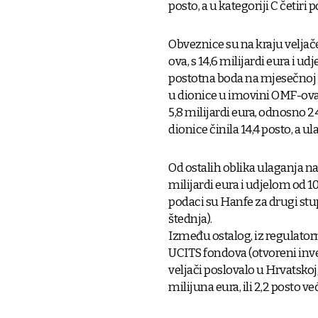
posto, a u kategoriji C četir
Obveznice su na kraju veljač
ova, s 14,6 milijardi eura i ud
postotna boda na mjesečnoj r
u dionice u imovini OMF-ova, 
5,8 milijardi eura, odnosno
dionice činila 14,4 posto, a 
Od ostalih oblika ulaganja na
milijardi eura i udjelom od 1
podaci su Hanfe za drugi stu
štednja).
Između ostalog, iz regulatorn
UCITS fondova (otvoreni inve
veljači poslovalo u Hrvatskoj,
milijuna eura, ili 2,2 posto 