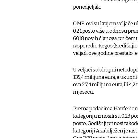
ponedjeljak.
OMF-ovi su krajem veljače uk
0,21 posto više u odnosu prem
6018 novih članova, pri čemu
rasporedio Regos (Središnji r
veljači ove godine prestalo j
U veljači su ukupni netodopr
135,4 milijuna eura, a ukupni
ova 27,4 milijuna eura, ili 
mjesecu.
Prema podacima Hanfe nomina
kategoriju iznosili su 0,23 po
posto. Godišnji prinosi takođe
kategoriji A zabilježen je rast