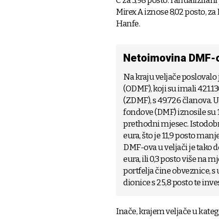
C za 3,98 posto. I anualizira
Mirex A iznose 8,02 posto, za M
Hanfe.
Netoimovina DMF-ov
Na kraju veljače poslovalo
(ODMF), koji su imali 421.1
(ZDMF), s 49.726 članova.
fondove (DMF) iznosile su 1
prethodni mjesec. Istodob
eura, što je 11,9 posto m
DMF-ova u veljači je tako do
eura, ili 0,3 posto više na 
portfelja čine obveznice, 
dionice s 25,8 posto te inves
Inače, krajem veljače u katego