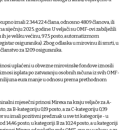
upno imali 2.344.224 člana, odnosno 4809 članova, ili
a siječnju 2025. godine. U veljači su OMF-ovi zabilježili
 ih je veliku većinu, 97,5 posto, automatizmom
egistar osiguranika). Zbog odlaska u mirovinu ili smrti, u
e članstvo za 1209 osiguranika.
inosi uplaćeni u obvezne mirovinske fondove iznosili
 iznosi isplata po zatvaranju osobnih računa iz svih OMF-
4,2 milijuna eura manje u odnosu prema prethodnom
lni mjesečni prinosi Mirexa na kraju veljače za A-
sto, za B-kategoriju 0,19 posto, a za C-kategoriju 0,39
r su imali pozitivni predznak u sve tri kategorije - u
 od 14,46 posto, u kategoriji B za 10,24 posto, a u kategoriji