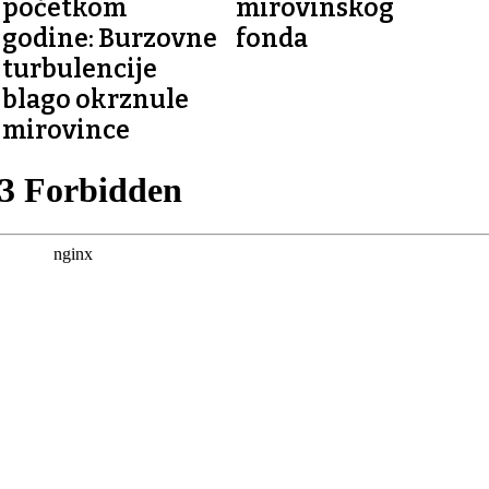
početkom
mirovinskog
godine: Burzovne
fonda
turbulencije
blago okrznule
mirovince