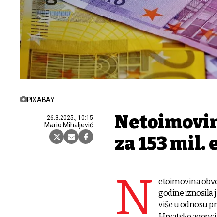
PIXABAY
Netoimovin
26.3.2025., 10:15
Mario Mihaljević
za 153 mil.
N
etoimovina obve
godine iznosila je
više u odnosu p
Hrvatske agencij