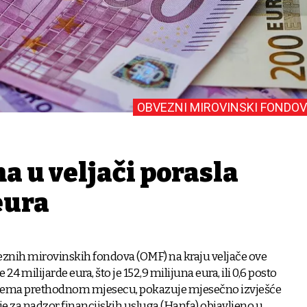
OBVEZNI MIROVINSKI FONDOV
a u veljači porasla
 eura
znih mirovinskih fondova (OMF) na kraju veljače ove
 24 milijarde eura, što je 152,9 milijuna eura, ili 0,6 posto
rema prethodnom mjesecu, pokazuje mjesečno izvješće
e za nadzor financijskih usluga (Hanfa) objavljeno u