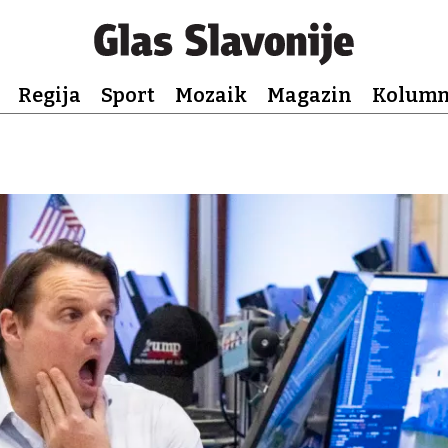
Regija
Sport
Mozaik
Magazin
Kolum