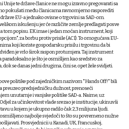
ni Unije te države članice ne mogu izravno pregovarati sa
žno pokušati među članicama ravnomjerno rasporediti
e države EU-a jednako ovisne o trgovini sa SAD-om.
velikom iskušenju jer će različite zemlje predlagati posve
na tom popisu. EK imae i jedan moćan instrument, koji
cijom", za borbu protiv prisile (ACI). To omogućava EU-
ima koji koriste gospodarsku prisilu i trgovinu da bi
edviđen je vrlo širok raspon protumjera. Taj instrument
 a paradoksalno je što je osmišljen kao sredstvo za
 dok se danas jedni drugima, čini se, opet žele svidjeti.
pove politike pod zajedničkim nazivom "Hands Off!" bili
va preuzeo predsjedničku dužnost, prenoseći
jem unutarnje i vanjske politike SAD-a. Naime, uz
jel za učinkovitost vlade srezao je institucije, ukinuvši
tavu u kojem je ukupno radilo čak 2,3 milijuna ljudi.
o osmišljeno najbolje svjedoči to što su povremeno nužne
pošljavati. Prosvjednicii u Kanadi, UK, Francuskoj,