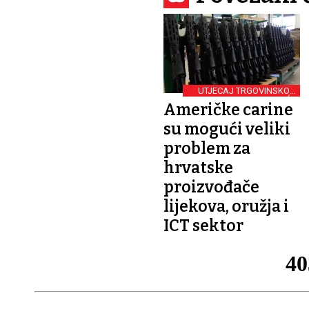
UTJECAJ TRGOVINSKOG
RATA NA DOMAĆE
Američke carine
GOSPODARSTVO
su mogući veliki
problem za
hrvatske
proizvođače
lijekova, oružja i
ICT sektor