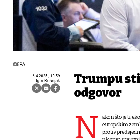
EPA
Trumpu sti
6.4.2025., 19:59
Igor Bošnjak
odgovor
N
akon što je tije
europskim zemlj
protiv predsjed
njegova savjetn