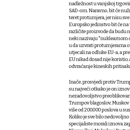
nadležnost u vanjskoj trgovi
SAD-om. Naravno, bit će nu
teret protumjera, jer nisu sv
Europsko jedinstvo bit će na 
različite proizvode da budu 
neki nazivaju "nuklearnom op
u da uzvrati protumjerama on
utjecali na odluke EU-a, a pr
EU nikad dosad nije koristio,
odvraćanje kineskih pritisaka,
Inače, prosvjedi protiv Trum
su najveći otkako je on izno
nezadovoljstvo preoblikovan
Trumpov blagoslov, Muskov Od
više od 200.000 poslova u sus
Koliko je sve bilo nedovoljn
specijaliste morali iznova za