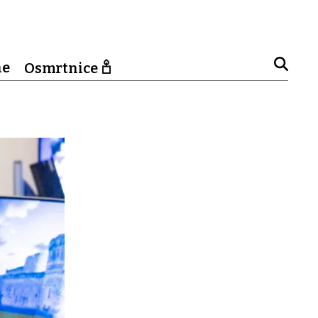
ne
Osmrtnice