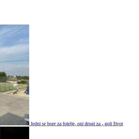
Jedni se bore za fotelje, oni drugi za - goli život