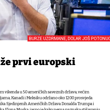
BURZE UZDRMANE, DOLAR JOŠ POTONU
že prvi europski
kom vikenda u 50 američkih saveznih država, većim
ama, Kanadi i Meksiku održano oko 1200 prosvjeda
nika Sjedinjenih Američkih Država Donalda Trumpa i
ika Elona Muska, jasno je kako nema naznaka stišavanju