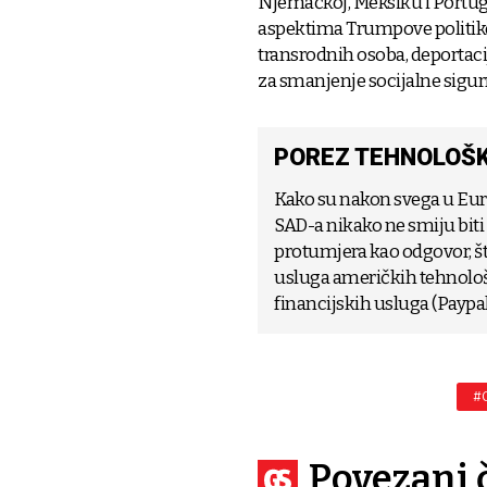
Njemačkoj, Meksiku i Portugal
aspektima Trumpove politike
transrodnih osoba, deportaci
za smanjenje socijalne sigurn
POREZ TEHNOLOŠ
Kako su nakon svega u Eur
SAD-a nikako ne smiju biti
protumjera kao odgovor, št
usluga američkih tehnološ
financijskih usluga (Paypal
#
Povezani 