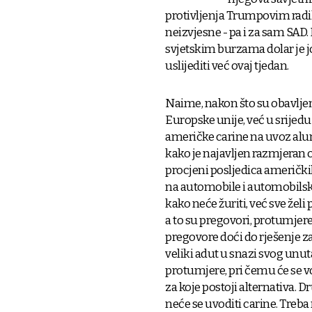
protivljenja Trumpovim radi
neizvjesne - pa i za sam SAD.
svjetskim burzama dolar je j
uslijediti već ovaj tjedan.
Naime, nakon što su obavlje
Europske unije, već u srijed
američke carine na uvoz alumin
kako je najavljen razmjeran o
procjeni posljedica američki
na automobile i automobilske 
kako neće žuriti, već sve želi
a to su pregovori, protumjere
pregovore doći do rješenje z
veliki adut u snazi svog unuta
protumjere, pri čemu će se v
za koje postoji alternativa. 
neće se uvoditi carine. Treb