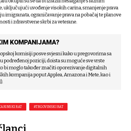
u okupili su se da bi izrazili neslaganje s raznim
, uključujući uvođenje visokih carina, smanjenje prava
ju imigranata, ograničavanje prava na pobačaj te planove
osti i zdravstvene skrbi za veterane.
KIM KOMPANIJAMA?
opskoj komisiji posve svjesni kako u pregovorima sa
 u podređenoj poziciji, doista su moguće sve vrste
o bi moglo također značiti oporezivanje digitalnih
kih kompanija poput Applea, Amazona i Mete, kao i
).
CARINSKI RAT
#TRGOVINSKI RAT
članci