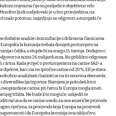
kalnim mjerama čije su posljedice objektivno vrlo
 Mnoštvo ljudi sudjelovalo je u tim prosvjedima, na
oš malo potonuo, najavljuju se odgovori, a europski će
ne dodatne analize i konzultacije s državama članicama
u Europska bi komisija trebala donijeti protumjere na
ija i čelika, a stupile bi na snagu 15. travnja. Dodajmo i
dgovor na razini 26 milijardi eura, što približno odgovara
h carina. Kada je riječ o protumjerama na carine SAD-a
dijelove, kao i na recipročne carine od 20 %, EK je stava
 podrobno analizirati i bazirati se na tri osnovna elementa,
 i diversifikacija trgovine. Namjera je pokušati kroz
a neopravdane carine, pri čemu bi Europa mogla imati
rnjeg tržišta. Ne bude li to moguće, uslijedit će
oditi računa da se carine uvedu za one američke prizvode
Drugim riječima, za proizvode koja Europa na proizvodi
a napomenuti i da Europska komisija ima isključivu