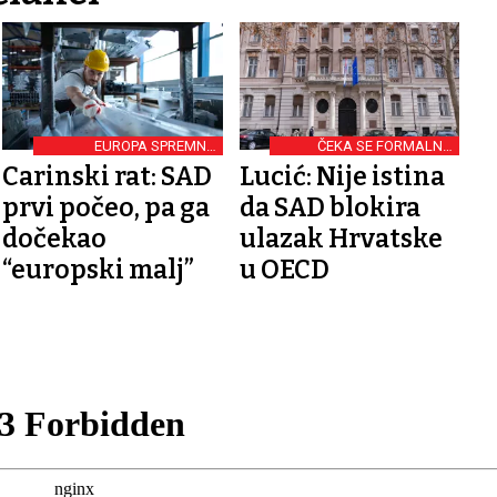
EUROPA SPREMNO
ČEKA SE FORMALNO
ODGOVORILA
GLASANJE
Carinski rat: SAD
Lucić: Nije istina
prvi počeo, pa ga
da SAD blokira
dočekao
ulazak Hrvatske
“europski malj”
u OECD