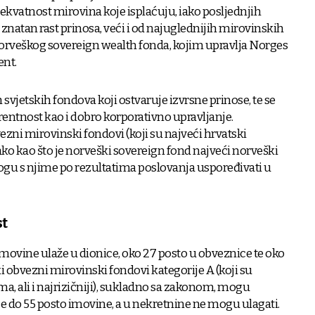
ekvatnost mirovina koje isplaćuju, iako posljednjih
znatan rast prinosa, veći i od najuglednijih mirovinskih
orveškog sovereign wealth fonda, kojim upravlja Norges
nt.
 svjetskih fondova koji ostvaruje izvrsne prinose, te se
rentnost kao i dobro korporativno upravljanje.
ezni mirovinski fondovi (koji su najveći hrvatski
ako kao što je norveški sovereign fond najveći norveški
mogu s njime po rezultatima poslovanja uspoređivati u
t
movine ulaže u dionice, oko 27 posto u obveznice te oko
i obvezni mirovinski fondovi kategorije A (koji su
a, ali i najrizičniji), sukladno sa zakonom, mogu
 do 55 posto imovine, a u nekretnine ne mogu ulagati.