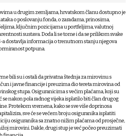
dovima u drugim zemljama, hrvatskom članu dostupno je
dataka o poslovanju fonda, o zaradama, prinosima,
jima, ključnim pozicijama u portfeljima, valutnoj
arentnosti sustava. Doda li se tome i da se prilikom svake
-a dostavlja informacija o trenutnom stanju njegova
nformiranost potpuna.
me bili su i ostali da privatna štednja za mirovinu s
n i javne financije i preuzima dio tereta mirovina od
inskog stupa. Osiguranicima s većim plaćama, koji su
ć se nakon pola radnog vijeka isplatilo biti član drugog
vine. Protekom vremena, kako se sve više doprinosa
apitalizira, sve će se većem broju osiguranika isplatiti
iciju osiguranika sa znatno nižim plaćama od prosječne,
ižoj mirovini. Dakle, drugi stup je već počeo preuzimati
h financija.