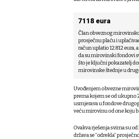
7118 eura
Član obveznog mirovinskog
prosječnu plaću i uplaćiva
račun uplatio 12.812 eura, 
da su mirovinski fondovi s
što je ključni pokazatelj d
mirovinske štednje u dru
Uvođenjem obvezne mirovinsk
prema kojem se od ukupno 20
usmjerava u fondove drugog
veću mirovinu od one koju bi
Ovakva rješenja svima su od k
država se “odrekla” prosječno