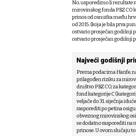
No, usporedimo li rezultate
mirovinskog fonda PBZ CO kat
prinos od osnutka među hrva
od 2015. (koja je bila prva p
ostvario prosječan godišnji p
ostvario prosječan godišnji p
Najveći godišnji pr
Prema podacima Hanfe, najv
prilagođen riziku za mirovi
društvo PBZ CO, za kategori
fond kategorije C (kategori
veljače do 31. siječnja id
rasporediti po petina osig
obveznog mirovinskog osig
se dodatno rasporediti na 
prinose. U ovom slučaju to 