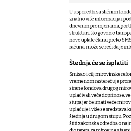
U usporedbi sa sličnim fon
znatno više informacija i po
dnevnim promjenama, portfel
strukturi, što govori o transp
nove uplate članu preko SMS
računa, može se reći da je i
Štednja će se isplatiti
Smisao i cilj mirovinske refor
vremenom rasterećuje proraču
strane fondova drugog mirov
uplaćivali veće doprinose, ve
stupa jer će imati veće miro
uplaćuje i više se sredstava k
štednja u drugom stupu. Poz
štiti zakonska odredba o najn
dio tereta za mirovine s javni