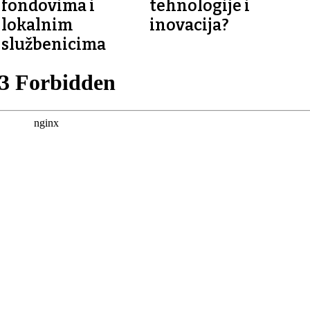
fondovima i
tehnologije i
lokalnim
inovacija?
službenicima