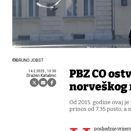
BRUNO JOBST
PBZ CO ostv
14.2.2025., 10:30
Dražen Katalinić
norveškog 
Od 2015. godine ovaj je
prinos od 7,35 posto, a 
posljednje vrijem