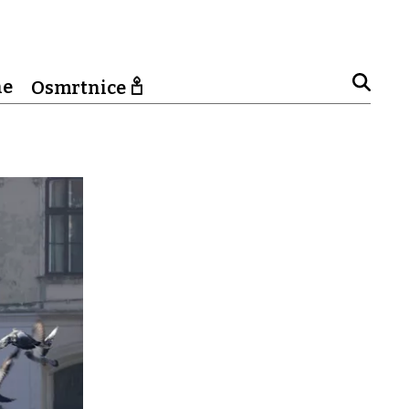
ne
Osmrtnice