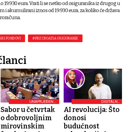
19.930 eura. Vrati li se netko od osiguranika iz drugog u
om i akumulirani iznos od 19.930 eura, za koliko će država
proračuna.
SKI FONDOVI
#PBZ CROATIA OSIGURANJE
članci
UNAPRJEĐENJE
DIGITALNA
OSIGURANJA
TRANSFORMACIJA
Sabor u četvrtak
AI revolucija: Što
o dobrovoljnim
donosi
mirovinskim
budućnost