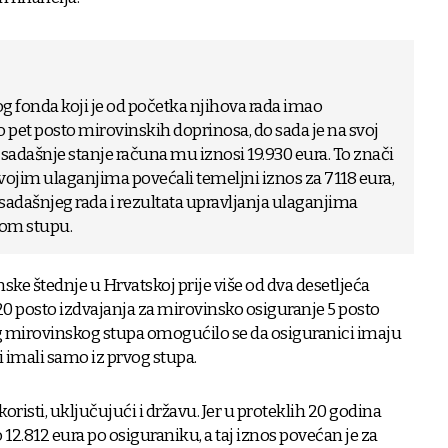
 fonda koji je od početka njihova rada imao
o pet posto mirovinskih doprinosa, do sada je na svoj
a sadašnje stanje računa mu iznosi 19.930 eura. To znači
vojim ulaganjima povećali temeljni iznos za 7118 eura,
osadašnjeg rada i rezultata upravljanja ulaganjima
gom stupu.
e štednje u Hrvatskoj prije više od dva desetljeća
 posto izdvajanja za mirovinsko osiguranje 5 posto
 mirovinskog stupa omogućilo se da osiguranici imaju
 imali samo iz prvog stupa.
oristi, uključujući i državu. Jer u proteklih 20 godina
 12.812 eura po osiguraniku, a taj iznos povećan je za