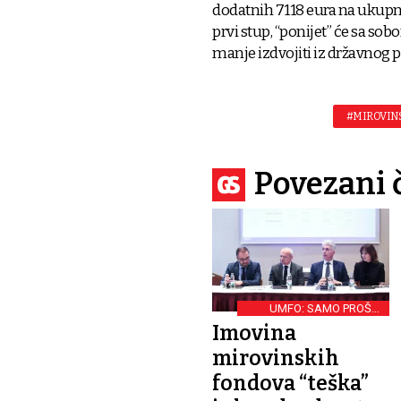
dodatnih 7118 eura na ukupno 
prvi stup, “ponijet” će sa sob
manje izdvojiti iz državnog 
#MIROVIN
Povezani 
UMFO: SAMO PROŠLE
GODINE ZARADILI SU TRI
Imovina
MILIJARDE EURA
mirovinskih
fondova “teška”