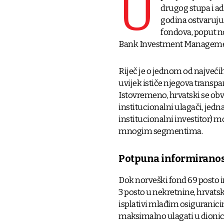
U
drugog stupa i ad
godina ostvaruju 
fondova, poput n
Bank Investment Manageme
Riječ je o jednom od najvećih
uvijek ističe njegova transpa
Istovremeno, hrvatski se obv
institucionalni ulagači, jedn
institucionalni investitor) 
mnogim segmentima.
Potpuna informiranos
Dok norveški fond 69 posto i
3 posto u nekretnine, hrvatsk
isplativi mlađim osiguranicim
maksimalno ulagati u dionice