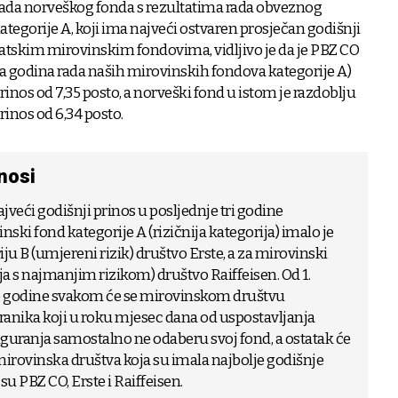
 rada norveškog fonda s rezultatima rada obveznog
egorije A, koji ima najveći ostvaren prosječan godišnji
tskim mirovinskim fondovima, vidljivo je da je PBZ CO
una godina rada naših mirovinskih fondova kategorije A)
rinos od 7,35 posto, a norveški fond u istom je razdoblju
rinos od 6,34 posto.
inosi
eći godišnji prinos u posljednje tri godine
nski fond kategorije A (rizičnija kategorija) imalo je
ju B (umjereni rizik) društvo Erste, a za mirovinski
ja s najmanjim rizikom) društvo Raiffeisen. Od 1.
uće godine svakom će se mirovinskom društvu
uranika koji u roku mjesec dana od uspostavljanja
uranja samostalno ne odaberu svoj fond, a ostatak će
mirovinska društva koja su imala najbolje godišnje
su PBZ CO, Erste i Raiffeisen.