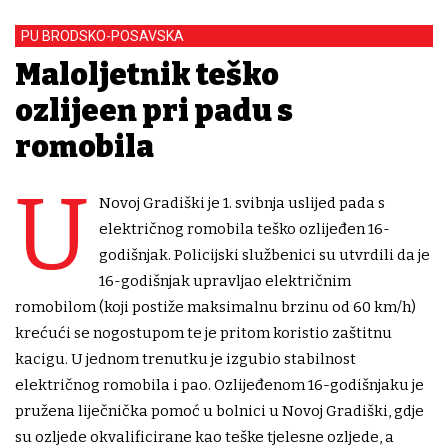
PU BRODSKO-POSAVSKA
Maloljetnik teško
ozlijeđen pri padu s
romobila
U
Novoj Gradiški je 1. svibnja uslijed pada s
električnog romobila teško ozlijeđen 16-
godišnjak. Policijski službenici su utvrdili da je
16-godišnjak upravljao električnim
romobilom (koji postiže maksimalnu brzinu od 60 km/h)
krećući se nogostupom te je pritom koristio zaštitnu
kacigu. U jednom trenutku je izgubio stabilnost
električnog romobila i pao. Ozlijeđenom 16-godišnjaku je
pružena liječnička pomoć u bolnici u Novoj Gradiški, gdje
su ozljede okvalificirane kao teške tjelesne ozljede, a