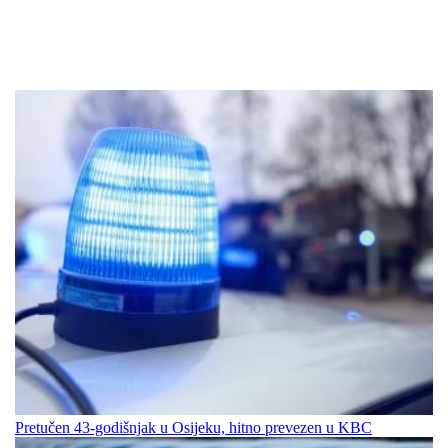
Pretučen 43-godišnjak u Osijeku, hitno prevezen u KBC