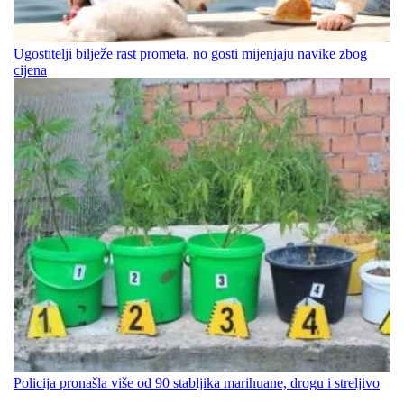
Ugostitelji bilježe rast prometa, no gosti mijenjaju navike zbog
cijena
Policija pronašla više od 90 stabljika marihuane, drogu i streljivo