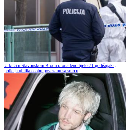
U kući u Slavonskom Brodu pronađeno tijelo 71-godišnjaka,
policija uhitila osobu povezanu sa smrću