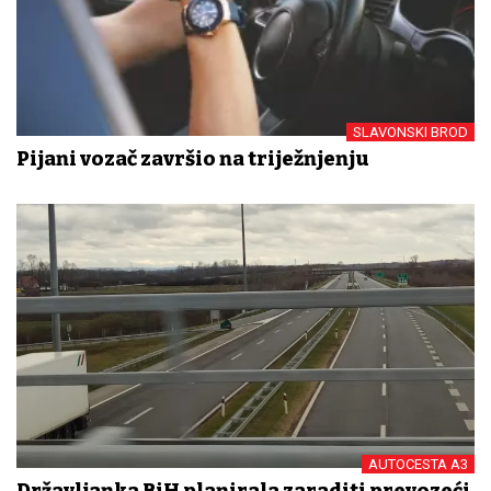
SLAVONSKI BROD
Pijani vozač završio na triježnjenju
AUTOCESTA A3
Državljanka BiH planirala zaraditi prevozeći