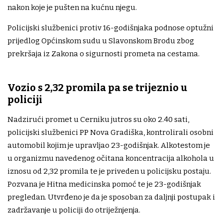
nakon koje je pušten na kućnu njegu.
Policijski službenici protiv 16-godišnjaka podnose optužni
prijedlog Općinskom sudu u Slavonskom Brodu zbog
prekršaja iz Zakona o sigurnosti prometa na cestama.
Vozio s 2,32 promila pa se trijeznio u
policiji
Nadzirući promet u Cerniku jutros su oko 2.40 sati,
policijski službenici PP Nova Gradiška, kontrolirali osobni
automobil kojim je upravljao 23-godišnjak. Alkotestom je
u organizmu navedenog očitana koncentracija alkohola u
iznosu od 2,32 promila te je priveden u policijsku postaju.
Pozvana je Hitna medicinska pomoć te je 23-godišnjak
pregledan. Utvrđeno je da je sposoban za daljnji postupak i
zadržavanje u policiji do otriježnjenja.