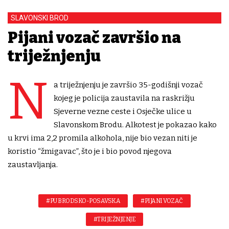
SLAVONSKI BROD
Pijani vozač završio na
triježnjenju
N
a triježnjenju je završio 35-godišnji vozač
kojeg je policija zaustavila na raskrižju
Sjeverne vezne ceste i Osječke ulice u
Slavonskom Brodu. Alkotest je pokazao kako
u krvi ima 2,2 promila alkohola, nije bio vezan niti je
koristio “žmigavac”, što je i bio povod njegova
zaustavljanja.
#PU BRODSKO-POSAVSKA
#PIJANI VOZAČ
#TRIJEŽNJENJE