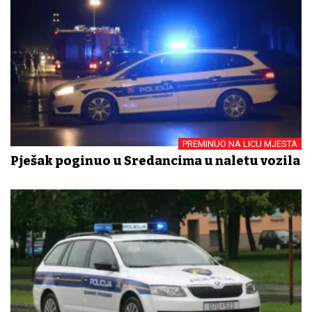
PREMINUO NA LICU MJESTA
Pješak poginuo u Sredancima u naletu vozila