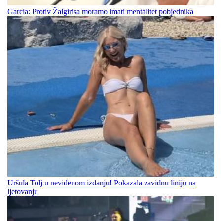
Garcia: Protiv Žalgirisa moramo imati mentalitet pobjednika
Uršula Tolj u neviđenom izdanju! Pokazala zavidnu liniju na
ljetovanju