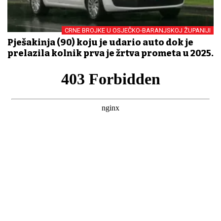
CRNE BROJKE U OSJEČKO-BARANJSKOJ ŽUPANIJI
Pješakinja (90) koju je udario auto dok je
prelazila kolnik prva je žrtva prometa u 2025.