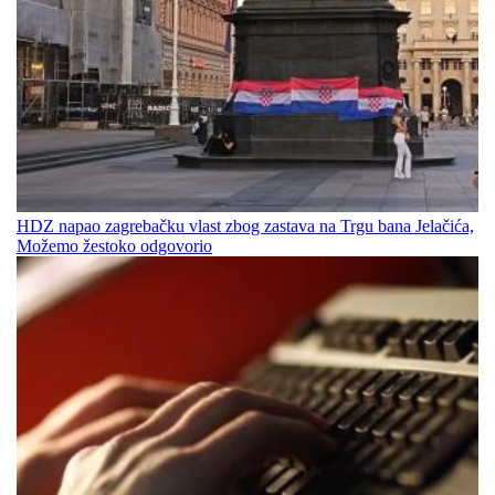
HDZ napao zagrebačku vlast zbog zastava na Trgu bana Jelačića,
Možemo žestoko odgovorio