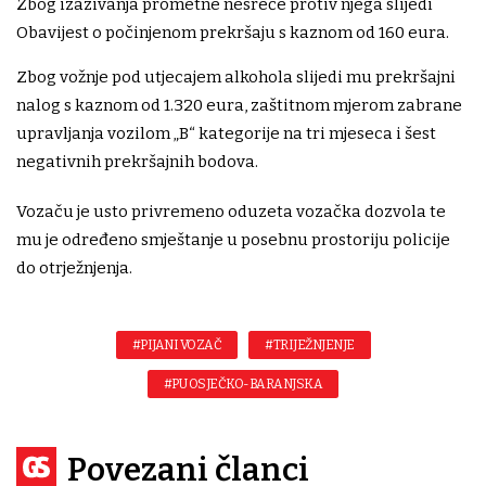
Zbog izazivanja prometne nesreće protiv njega slijedi
Obavijest o počinjenom prekršaju s kaznom od 160 eura.
Zbog vožnje pod utjecajem alkohola slijedi mu prekršajni
nalog s kaznom od 1.320 eura, zaštitnom mjerom zabrane
upravljanja vozilom „B“ kategorije na tri mjeseca i šest
negativnih prekršajnih bodova.
Vozaču je usto privremeno oduzeta vozačka dozvola te
mu je određeno smještanje u posebnu prostoriju policije
do otrježnjenja.
#PIJANI VOZAČ
#TRIJEŽNJENJE
#PU OSJEČKO-BARANJSKA
Povezani članci