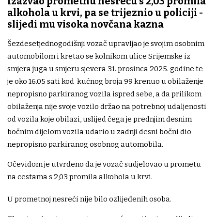
Izazvao prometnu nesreću s 2,03 promila
alkohola u krvi, pa se trijeznio u policiji -
slijedi mu visoka novčana kazna
Šezdesetjednogodišnji vozač upravljao je svojim osobnim
automobilom i kretao se kolnikom ulice Srijemske iz
smjera juga u smjeru sjevera 31. prosinca 2025. godine te
je oko 16.05 sati kod kućnog broja 99 krenuo u obilaženje
nepropisno parkiranog vozila ispred sebe, a da prilikom
obilaženja nije svoje vozilo držao na potrebnoj udaljenosti
od vozila koje obilazi, uslijed čega je prednjim desnim
bočnim dijelom vozila udario u zadnji desni bočni dio
nepropisno parkiranog osobnog automobila.
Očevidom je utvrđeno da je vozač sudjelovao u prometu
na cestama s 2,03 promila alkohola u krvi.
U prometnoj nesreći nije bilo ozlijeđenih osoba.