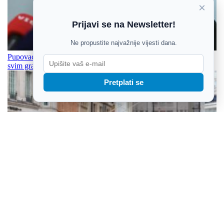
×
Prijavi se na Newsletter!
Ne propustite najvažnije vijesti dana.
Pupovac: Izostanak reakcije na govor mržnje prijetnja je Srbima i
svim građanima
Pretplati se