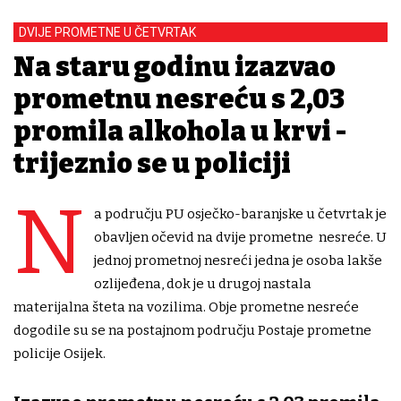
DVIJE PROMETNE U ČETVRTAK
Na staru godinu izazvao
prometnu nesreću s 2,03
promila alkohola u krvi -
trijeznio se u policiji
N
a području PU osječko-baranjske u četvrtak je
obavljen očevid na dvije prometne nesreće. U
jednoj prometnoj nesreći jedna je osoba lakše
ozlijeđena, dok je u drugoj nastala
materijalna šteta na vozilima. Obje prometne nesreće
dogodile su se na postajnom području Postaje prometne
policije Osijek.