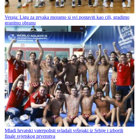
Veraja: Ligu za prvaka moramo si svi postaviti kao cilj, gradimo
granitnu obranu
Mladi hrvatski vaterpolisti svladali vršnjaki iz Srbije i izborili
finale svjetskog prvenstva