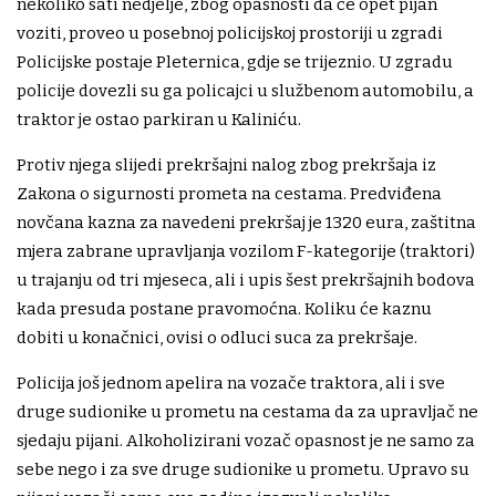
nekoliko sati nedjelje, zbog opasnosti da će opet pijan
voziti, proveo u posebnoj policijskoj prostoriji u zgradi
Policijske postaje Pleternica, gdje se trijeznio. U zgradu
policije dovezli su ga policajci u službenom automobilu, a
traktor je ostao parkiran u Kaliniću.
Protiv njega slijedi prekršajni nalog zbog prekršaja iz
Zakona o sigurnosti prometa na cestama. Predviđena
novčana kazna za navedeni prekršaj je 1320 eura, zaštitna
mjera zabrane upravljanja vozilom F-kategorije (traktori)
u trajanju od tri mjeseca, ali i upis šest prekršajnih bodova
kada presuda postane pravomoćna. Koliku će kaznu
dobiti u konačnici, ovisi o odluci suca za prekršaje.
Policija još jednom apelira na vozače traktora, ali i sve
druge sudionike u prometu na cestama da za upravljač ne
sjedaju pijani. Alkoholizirani vozač opasnost je ne samo za
sebe nego i za sve druge sudionike u prometu. Upravo su