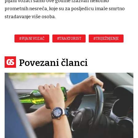
pijani vozači samo ove godine izazvali nekoliko
prometnih nesreća, koje su za posljedicu imale smrtno
stradavanje više osoba.
#PIJANI VOZAČ
#TRAKTORIST
#TRIJEŽNJENJE
Povezani članci