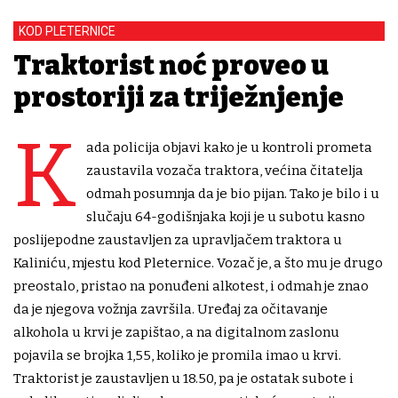
KOD PLETERNICE
Traktorist noć proveo u
prostoriji za triježnjenje
K
ada policija objavi kako je u kontroli prometa
zaustavila vozača traktora, većina čitatelja
odmah posumnja da je bio pijan. Tako je bilo i u
slučaju 64-godišnjaka koji je u subotu kasno
poslijepodne zaustavljen za upravljačem traktora u
Kaliniću, mjestu kod Pleternice. Vozač je, a što mu je drugo
preostalo, pristao na ponuđeni alkotest, i odmah je znao
da je njegova vožnja završila. Uređaj za očitavanje
alkohola u krvi je zapištao, a na digitalnom zaslonu
pojavila se brojka 1,55, koliko je promila imao u krvi.
Traktorist je zaustavljen u 18.50, pa je ostatak subote i