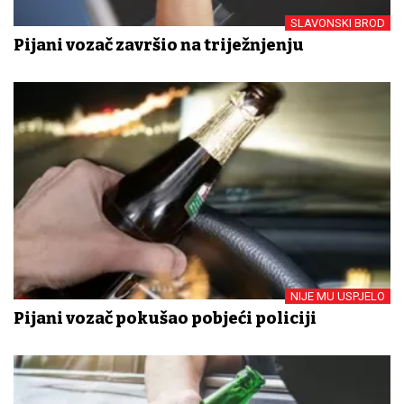
SLAVONSKI BROD
Pijani vozač završio na triježnjenju
NIJE MU USPJELO
Pijani vozač pokušao pobjeći policiji