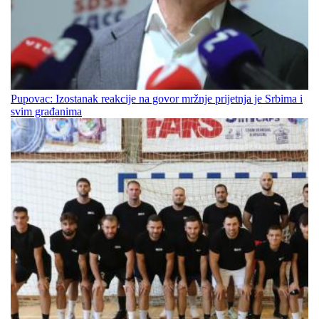
Pupovac: Izostanak reakcije na govor mržnje prijetnja je Srbima i
svim građanima