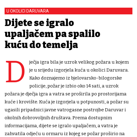
U OKOLICI DARUVARA
Dijete se igralo
upaljačem pa spalilo
kuću do temelja
D
ječja igra bila je uzrok velikog požara u kojem
je u srijedu izgorjela kuća u okolici Daruvara.
Kako doznajemo iz bjelovarsko-bilogorske
policije, požar je izbio oko 14 sati, a uzrok
požara je dječja igra a vatra se proširila po prostorijama
kuće i krovište. Kuća je izgorjela u potpunosti, a požar su
ugasili pripadnici javne vatrogasne postrojbe Daruvar i
okolnih dobrovoljnih društava. Prema dostupnim
informacijama, dijete se igralo upaljačem, a vatra je
zahvatila odjeću u ormaru iz kojeg se požar proširio na