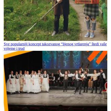
Sve popularniji koncept takozvanog “lijenog vrtlarenja” štedi vaše
vrijeme i trud