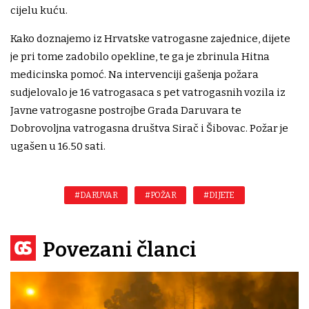
cijelu kuću.
Kako doznajemo iz Hrvatske vatrogasne zajednice, dijete
je pri tome zadobilo opekline, te ga je zbrinula Hitna
medicinska pomoć. Na intervenciji gašenja požara
sudjelovalo je 16 vatrogasaca s pet vatrogasnih vozila iz
Javne vatrogasne postrojbe Grada Daruvara te
Dobrovoljna vatrogasna društva Sirač i Šibovac. Požar je
ugašen u 16.50 sati.
#DARUVAR
#POŽAR
#DIJETE
Povezani članci