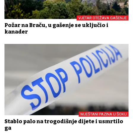
VJETAR OTEŽAVA GAŠENJE
Požar na Braču, u gašenje se uključio i
kanader
MJEŠTANI PAZINA U ŠOKU
Stablo palo na trogodišnje dijete i usmrtilo
ga