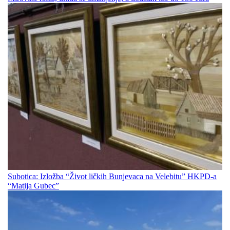
Subotica: Izložba “Život ličkih Bunjevaca na Velebitu” HKPD-a
“Matija Gubec”