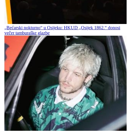
„Bećarski nokturno“ u Osijeku: HKUD „Osijek 1862.“ donosi
večer tamburaške glazbe