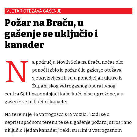
VJETAR OTEŽAVA GAŠENJE
Požar na Braču, u
gašenje se uključio i
kanader
N
a području Novih Sela na Braču noćas oko
ponoći izbio je požar čije gašenje otežava
vjetar, izvijestili su u ponedjeljak ujutro iz
Županijskog vatrogasnog operativnog
centra Split napominjući kako kuće nisu ugrožene, a u
gašenje se uključio i kanader.
Na terenu je 46 vatrogasca s 15 vozila. "Radi se o
nepristupačnom terenu te se u gašenje požara jutros rano
uključio i jedan kanader," rekli su Hini u vatrogasnom