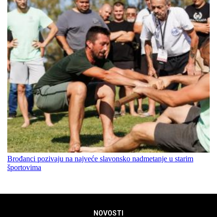
Brođanci pozivaju na najveće slavonsko nadmetanje u starim
športovima
NOVOSTI