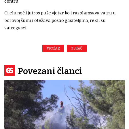
centru
Cijelu noć i jutros puše vjetar koji rasplamsava vatru u
borovoj šumi i otežava posao gasiteljima, rekli su
vatrogasci.
#POŽAR
#BRAČ
Povezani članci