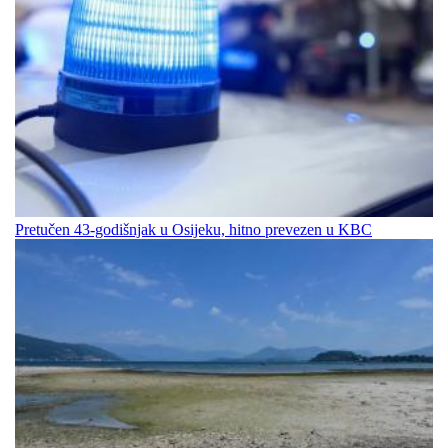
Pretučen 43-godišnjak u Osijeku, hitno prevezen u KBC