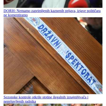
DORH: Nemamo zaprimljenih kaznenih prijava, izjave političara
ne komentiramo
Sezonske kontrole otkrile stotine ilegalnih iznajmljivača i
neprijavljenih radnika