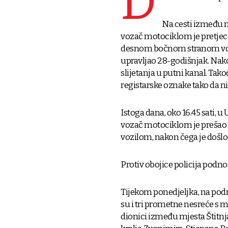
D
Na cesti između m
vozač motociklom je pretjeca
desnom bočnom stranom vozi
upravljao 28-godišnjak. Nako
slijetanja u putni kanal. Tak
registarske oznake tako da nis
Istoga dana, oko 16.45 sati, u
vozač motociklom je prešao 
vozilom, nakon čega je došlo 
Protiv obojice policija podno
Tijekom ponedjeljka, na podr
su i tri prometne nesreće s 
dionici između mjesta Štitnjak