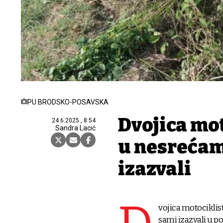
PU BRODSKO-POSAVSKA
Dvojica mot
24.6.2025., 8:54
Sandra Lacić
u nesrećam
izazvali
vojica motociklis
sami izazvali u p