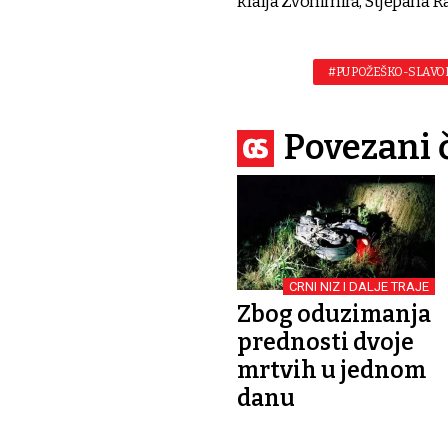
kralja Zvonimira, Stjepana Ra
#PU POŽEŠKO-SLAV
Povezani 
CRNI NIZ I DALJE TRAJE
Zbog oduzimanja
prednosti dvoje
mrtvih u jednom
danu