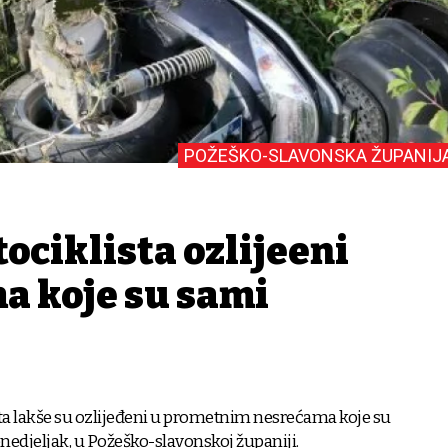
POŽEŠKO-SLAVONSKA ŽUPANIJ
ociklista ozlijeđeni
a koje su sami
ta lakše su ozlijeđeni u prometnim nesrećama koje su
onedjeljak, u Požeško-slavonskoj županiji.