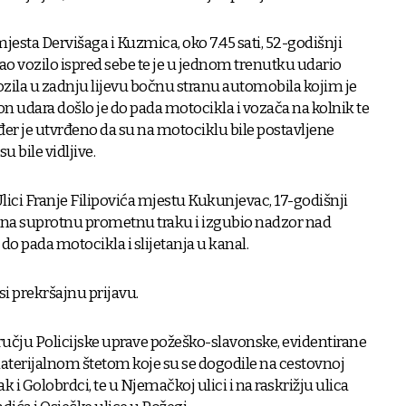
jesta Dervišaga i Kuzmica, oko 7.45 sati, 52-godišnji
o vozilo ispred sebe te je u jednom trenutku udario
la u zadnju lijevu bočnu stranu automobila kojim je
n udara došlo je do pada motocikla i vozača na kolnik te
ođer je utvrđeno da su na motociklu bile postavljene
u bile vidljive.
 Ulici Franje Filipovića mjestu Kukunjevac, 17-godišnji
na suprotnu prometnu traku i izgubio nadzor nad
do pada motocikla i slijetanja u kanal.
si prekršajnu prijavu.
učju Policijske uprave požeško-slavonske, evidentirane
materijalnom štetom koje su se dogodile na cestovnoj
 i Golobrdci, te u Njemačkoj ulici i na raskrižju ulica