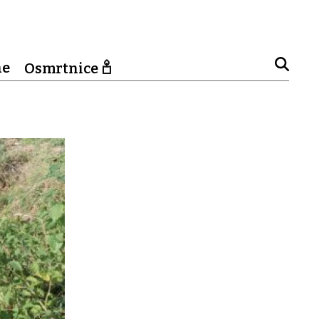
ne
Osmrtnice