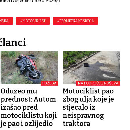
dića i Osječke ulice u Požegi.
ONSKA
#MOTOCIKLIST
#PROMETNA NESREĆA
članci
POŽEGA
NA PODRUČJU RUŠEVA
Oduzeo mu
Motociklist pao
prednost: Autom
zbog ulja koje je
izašao pred
stjecalo iz
motociklistu koji
neispravnog
je pao i ozlijedio
traktora