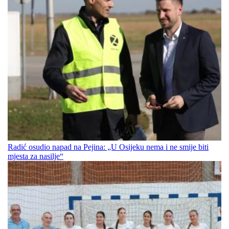
Radić osudio napad na Pejina: „U Osijeku nema i ne smije biti
mjesta za nasilje“