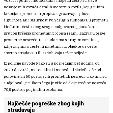
Vozači i putnici motocikala i mopeda često su žrtve
nesavjesnih vozača ostalih motornih vozila, koji grubim
kršenjem prometnih propisa ugrožavaju njihovu
sigurnost, ali i sigurnost svih drugih sudionika u prometu.
Međutim, često zbog svog neodgovornog ponašanja i
grubog kršenja prometnih propisa i sami izazivaju teške
prometne nesreće, te u sudarima s drugim vozilima,
izlijetanjima s ceste ili naletima na objekte uz cestu,
smrtno stradavaju ili zadobivaju teške ozljede.
Iz policije navode kako su u posljednjih pet godina, od
2020. do 2024., motociklisti i mopedisti skrivili više od
polovine, ili 60 posto, svih prometnih nesreća u kojima su
sudjelovali, prilikom čega je više od dvije trećine nesreća,
70,8 posto, s poginulim osobama.
Najčešće pogreške zbog kojih
stradavaju