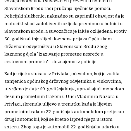
vozača motocikla i suvozačicu prevezli u bolnicu u
Slavonskom Brodu radi pružanja liječničke pomoći.
Policijski službenici naknadno su zaprimili obavijest da je
motociklist od zadobivenih ozljeda preminuo u bolnici u
Slavonskom Brodu, a suvozačica je lakše ozlijeđena. Protiv
50-godišnjakinje slijedi kaznena prijava Općinskom
državnom odvjetništvu u Slavonskom Brodu zbog
kaznenog djela "izazivanje prometne nesreće u
cestovnom prometu" - doznajemo iz policije.
Kad je riječ o slučaju iz Privlake, očevidom, koji je vodila
zamjenica općinskog državnog odvjetnika u Vinkovcima,
utvrđeno je da je 69-godišnjakinja, upravljajući mopedom
desnim prometnim trakom u Ulici Vladimira Nazora u
Privlaci, skrenula ulijevo u trenutku kada je lijevim
prometnim trakom 22-godišnjak automobilom pretjecao
drugi automobil, koji se kretao ispred njega u istom
smjeru. Zbog toga je automobil 22-godišnjaka udario u