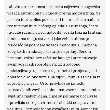
Oduzimanje prednosti prolaska najčešća je pogreška
vozača automobila u odnosu prema motoristima. Ne
pridaju im dovoljno pozornosti te im se često nađu u
tzv. mrtvom kutu bočnog ogledala. Osim toga, često
ne vode računa da su motocikli vozila koja na kratkim
dionicama mogu ostvariti jako velika ubrzanja.
Najčešće su pogreške vozača motocikala i mopeda
zbog kojih stradavaju kretanje neprilagođenom
brzinom, vožnja bez zaštitne kacige i precjenjivanje
svojih vozačkih sposobnosti, uz istodobno
podcjenjivanje opasnosti u prometu i pretjecanje ili
obilaženje kolone vozila na dijelu kolnika za vozila iz
suprotnog smjera. Usto, provlače se između
zaustavljenih vozila u kolonama, voze s neupaljenim
svjetlima tijekom dana, čime su još manje uočljivi te
upravljaju neregistriranim i tehnički neispravnim
vozilima i bez položenog vozačkog ispita. Mopedisti