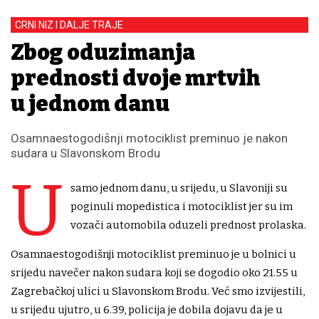
CRNI NIZ I DALJE TRAJE
Zbog oduzimanja
prednosti dvoje mrtvih
u jednom danu
Osamnaestogodišnji motociklist preminuo je nakon
sudara u Slavonskom Brodu
U
samo jednom danu, u srijedu, u Slavoniji su
poginuli mopedistica i motociklist jer su im
vozači automobila oduzeli prednost prolaska.
Osamnaestogodišnji motociklist preminuo je u bolnici u
srijedu navečer nakon sudara koji se dogodio oko 21.55 u
Zagrebačkoj ulici u Slavonskom Brodu. Već smo izvijestili,
u srijedu ujutro, u 6.39, policija je dobila dojavu da je u