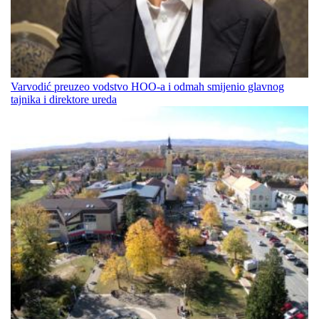
Varvodić preuzeo vodstvo HOO-a i odmah smijenio glavnog
tajnika i direktore ureda