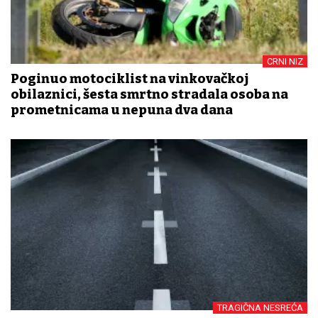
CRNI NIZ
Poginuo motociklist na vinkovačkoj
obilaznici, šesta smrtno stradala osoba na
prometnicama u nepuna dva dana
TRAGIČNA NESREĆA