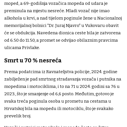
moped, a 69-godišnja vozačica mopeda od udara je
preminula na mjestu nesreće. Mladi vozač nije imao
alkohola u krvi, a nad tijelom poginule žene u Nacionalnoj
memorijalnoj bolnici "Dr. Juraj Njavro" u Vukovaru obavit
će se obdukcija. Navedena dionica ceste bila je zatvorena
od 6.50 do 11.50, a promet se odvijao obilaznim pravcima
ulicama Privlake.
Smrt u 70 % nesreća
Prema podatcima iz Ravnateljstva policije, 2024. godine
zabilježen je pad smrtnog stradavanja vozača i putnika na
mopedima i motociklima, i to na 71 u 2024. godini sa 76 u
2023., što je smanjenje od 6,6 posto. Međutim, gotovo je
svaka treća poginula osoba u prometu na cestama u
Hrvatskoj bila na mopedu ili motociklu, što je svakako
prevelik broj.