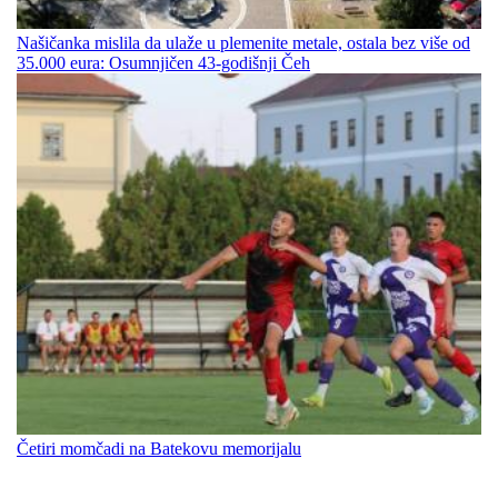
Našičanka mislila da ulaže u plemenite metale, ostala bez više od
35.000 eura: Osumnjičen 43-godišnji Čeh
Četiri momčadi na Batekovu memorijalu