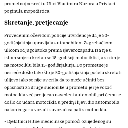
prometnoj nesreći u Ulici Vladimira Nazora u Privlaci
poginula mopedistica.
Skretanje, pretjecanje
Provedenim očevidom policije utvrđeno je da je 50-
godišnjakinja upravljala automobilom Zagrebačkom
ulicom od jugoistoka prema sjeverozapadu. Iza nje u
istom smjeru kretao se 18-godišnji motociklist, a s njim je
na motociklu bila 15-godišnjakinja. Do prometne je
nesreće došlo tako što je 50-godišnjakinja počela skretati
ulijevo iako se nije uvjerila da to može učiniti bez
opasnosti za druge sudionike u prometu, jer je vozač
motocikla već pretjecao navedeni automobil, pri čemu je
došlo do udara motocikla u prednji lijevi dio automobila,
nakon čega su vozač i suvozačica pali s motocikla.
- Djelatnici Hitne medicinske pomoći ozlijeđenog su