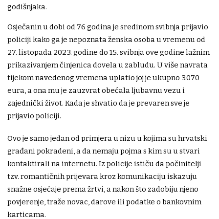
godišnjaka.
Osječanin u dobi od 76 godina je sredinom svibnja prijavio
policiji kako ga je nepoznata ženska osoba u vremenu od
27. listopada 2023. godine do 15. svibnja ove godine lažnim
prikazivanjem činjenica dovela u zabludu. U više navrata
tijekom navedenog vremena uplatio joj je ukupno 3.070
eura, a ona mu je zauzvrat obećala ljubavnu vezu i
zajednički život. Kada je shvatio da je prevaren sve je
prijavio policiji.
Ovo je samo jedan od primjera u nizu u kojima su hrvatski
građani pokradeni, a da nemaju pojma s kim su u stvari
kontaktirali na internetu. Iz policije ističu da počinitelji
tzv. romantičnih prijevara kroz komunikaciju iskazuju
snažne osjećaje prema žrtvi, a nakon što zadobiju njeno
povjerenje, traže novac, darove ili podatke o bankovnim
karticama.