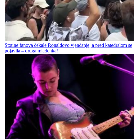
Stotine fanova čekale Ronaldovo vjenčanje, a pred katedralom se
pojavila – druga mladenka!