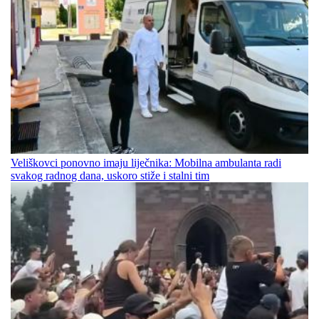
Veliškovci ponovno imaju liječnika: Mobilna ambulanta radi
svakog radnog dana, uskoro stiže i stalni tim