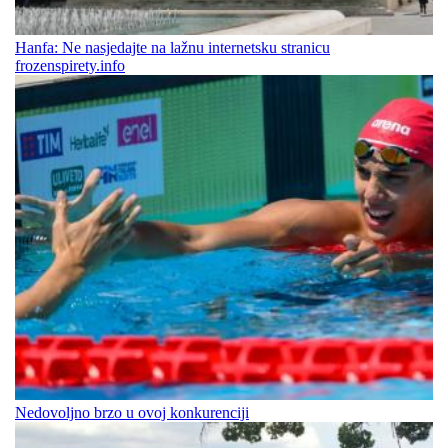
Hanfa: Ne nasjedajte na lažnu internetsku stranicu
frozenspirety.info
Nedovoljno brzo u ovoj konkurenciji