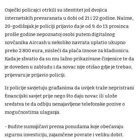
Osječki policajci otrkili su identitet još dvojica
internetskih prevaranata u dobi od 21 i 22 godine. Naime,
20-godišnjak je policiji prijavio da je od 9. do 13. prosinca
prošle godine nepoznatoj osobi putem digitalnog
novčanika Aircash u nekoliko navrata uplatio ukupno
preko 2.800 eura, misleći da plaća iznose za kladionicu.
Kada je shvatio da su mu lažno prikazivane činjenice te da
je doveden u zabludu i da novac nije otišao gdje je trebao,
prijevaru je prijavio policiji.
Iz policije savjetuju građanima da uvijek traže nepristrani
financijski savjet prije nego što daju novac ili ulože
sredstva te da odbiju nenajavljene telefonske pozive o
mogućnostima ulaganja.
- Budite sumnjičavi prema ponudama koje obećavaju
sigurnu investiciju, zajamčene povrate i veliku dobit.