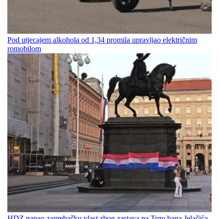
Pod utjecajem alkohola od 1,34 promila upravljao električnim
romobilom
HDZ napao zagrebačku vlast zbog zastava na Trgu bana Jelačića,