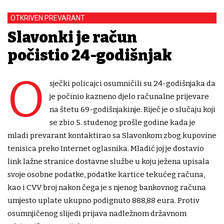
OTKRIVEN PREVARANT
Slavonki je račun
počistio 24-godišnjak
O
sječki policajci osumničili su 24-godišnjaka da
je počinio kazneno djelo računalne prijevare
na štetu 69-godišnjakinje. Riječ je o slučaju koji
se zbio 5. studenog prošle godine kada je
mladi prevarant kontaktirao sa Slavonkom zbog kupovine
tenisica preko Internet oglasnika. Mladić joj je dostavio
link lažne stranice dostavne službe u koju ježena upisala
svoje osobne podatke, podatke kartice tekućeg računa,
kao i CVV broj nakon čega je s njenog bankovnog računa
umjesto uplate ukupno podignuto 888,88 eura. Protiv
osumnjičenog slijedi prijava nadležnom državnom