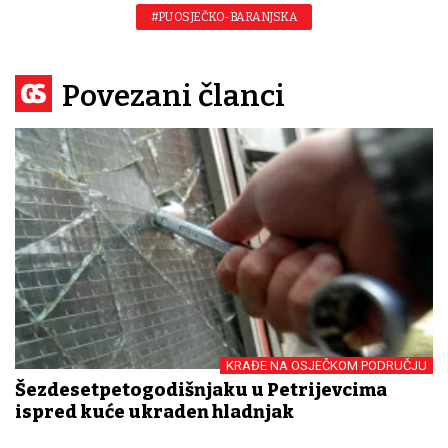
#PU OSJEČKO-BARANJSKA
Povezani članci
KRAĐE NA OSJEČKOM PODRUČJU
Šezdesetpetogodišnjaku u Petrijevcima
ispred kuće ukraden hladnjak