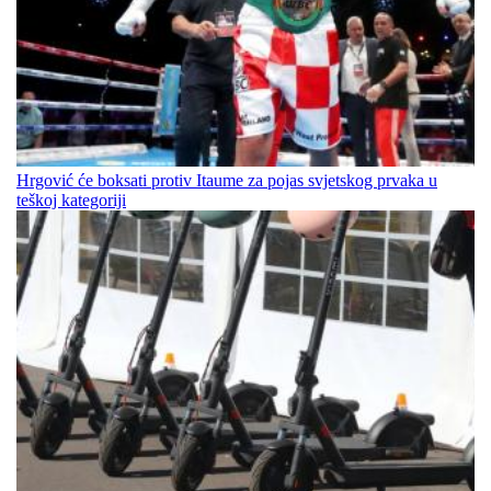
Hrgović će boksati protiv Itaume za pojas svjetskog prvaka u
teškoj kategoriji