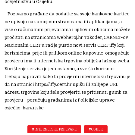
odvjetništvu u Osijeku.
- Pozivamo građane da podatke sa svoje bankovne kartice
ne upisuju na sumnjivim stranicama ili aplikacijama, a
više o računalnim prijevarama i njihovim oblicima možete
pročitati na stranicama webheroj.hr. Također, CARNET-ov
Nacionalni CERT u rad je pustio novi servis CERT iffy koji
korisnicima, prije ili prilikom online kupovine, omogućuje
provjeru ima li internetska trgovina obilježja lažnog weba.
Korištenje servisa je jednostavno, a sve što korisnici
trebaju napraviti kako bi provjerili internetsku trgovinu je
da na stranici https://iffy.cert.hr upišu ili zalijepe URL
adresu trgovine koju žele provjeriti te pritisnuti gumb za
provjeru - poručuju građanima iz Policijske uprave
osječko-baranjske.
#INTERNETSKE PRIJEVARE
#OSIJEK