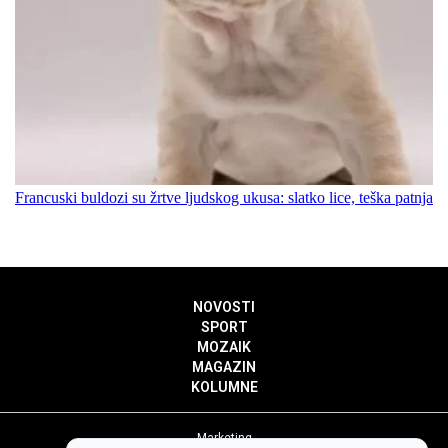
Francuski buldozi su žrtve ljudskog ukusa: slatko lice, teška patnja
NOVOSTI
SPORT
MOZAIK
MAGAZIN
KOLUMNE
Marketing