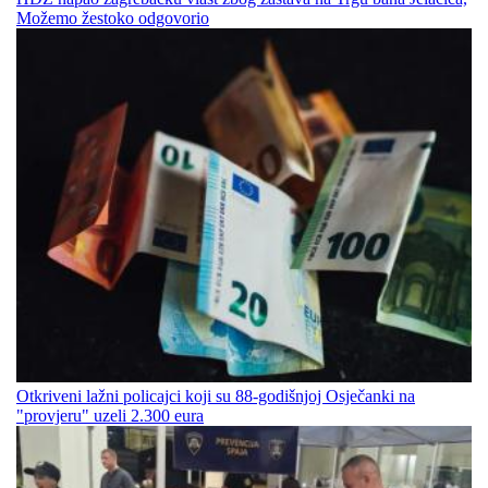
Možemo žestoko odgovorio
Otkriveni lažni policajci koji su 88-godišnjoj Osječanki na
"provjeru" uzeli 2.300 eura