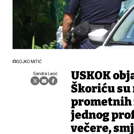
GOJKO MITIĆ
USKOK obja
Sandra Lacić
Škoriću su
prometnih 
jednog pro
večere, smj