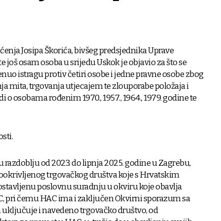
ćenja Josipa Škorića, bivšeg predsjednika Uprave
te još osam osoba u srijedu Uskok je objavio za što se
nuo istragu protiv četiri osobe i jedne pravne osobe zbog
ja mita, trgovanja utjecajem te zlouporabe položaja i
di o osobama rođenim 1970., 1957., 1964., 1979. godine te
sti.
 razdoblju od 2023. do lipnja 2025. godine u Zagrebu,
tookrivljenog trgovačkog društva koje s Hrvatskim
tavljenu poslovnu suradnju u okviru koje obavlja
AC, pri čemu HAC ima i zaključen Okvirni sporazum sa
 uključuje i navedeno trgovačko društvo, od