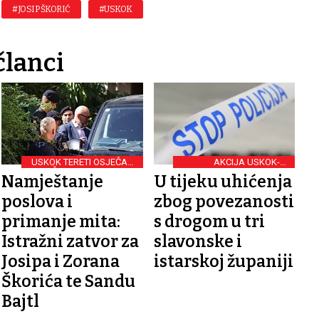
#JOSIP ŠKORIĆ
#USKOK
članci
USKOK TERETI OSJEČANE
AKCIJA USKOK-A I
ZA VIŠE KAZNENIH DJELA
POLICIJE
Namještanje
U tijeku uhićenja
poslova i
zbog povezanosti
primanje mita:
s drogom u tri
Istražni zatvor za
slavonske i
Josipa i Zorana
istarskoj županiji
Škorića te Sandu
Bajtl