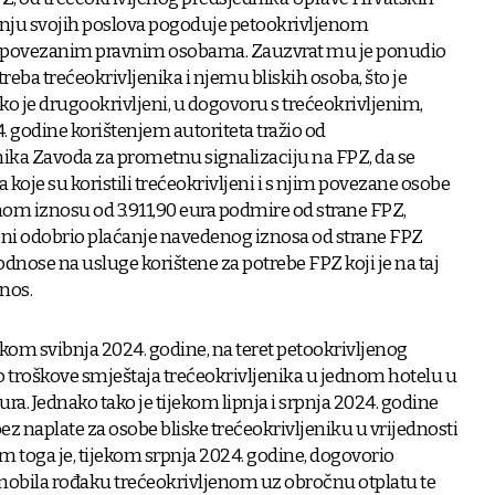
ljanju svojih poslova pogoduje petookrivljenom
m povezanim pravnim osobama. Zauzvrat mu je ponudio
treba trećeokrivljenika i njemu bliskih osoba, što je
ako je drugookrivljeni, u dogovoru s trećeokrivljenim,
4. godine korištenjem autoriteta tražio od
nika Zavoda za prometnu signalizaciju na FPZ, da se
 koje su koristili trećeokrivljeni i s njim povezane osobe
m iznosu od 3.911,90 eura podmire od strane FPZ,
eni odobrio plaćanje navedenog iznosa od strane FPZ
 odnose na usluge korištene za potrebe FPZ koji je na taj
nos.
jekom svibnja 2024. godine, na teret petookrivljenog
 troškove smještaja trećeokrivljenika u jednom hotelu u
ra. Jednako tako je tijekom lipnja i srpnja 2024. godine
z naplate za osobe bliske trećeokrivljeniku u vrijednosti
m toga je, tijekom srpnja 2024. godine, dogovorio
bila rođaku trećeokrivljenom uz obročnu otplatu te