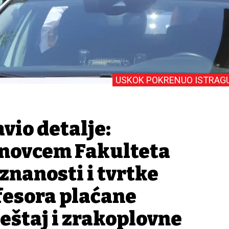
USKOK POKRENUO ISTRAG
vio detalje:
 novcem Fakulteta
znanosti i tvrtke
fesora plaćane
eštaj i zrakoplovne