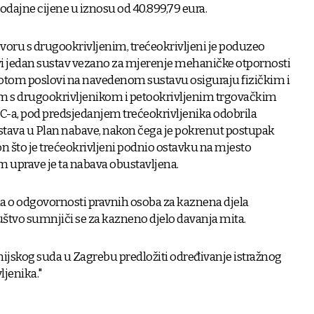
dajne cijene u iznosu od 40.899,79 eura.
ru s drugookrivljenim, trećeokrivljeni je poduzeo
vi jedan sustav vezano za mjerenje mehaničke otpornosti
e potom poslovi na navedenom sustavu osiguraju fizičkim i
s drugookrivljenikom i petookrivljenim trgovačkim
C-a, pod predsjedanjem trećeokrivljenika odobrila
tava u Plan nabave, nakon čega je pokrenut postupak
 što je trećeokrivljeni podnio ostavku na mjesto
 uprave je ta nabava obustavljena.
o odgovornosti pravnih osoba za kaznena djela
štvo sumnjiči se za kazneno djelo davanja mita.
ijskog suda u Zagrebu predložiti određivanje istražnog
ljenika."