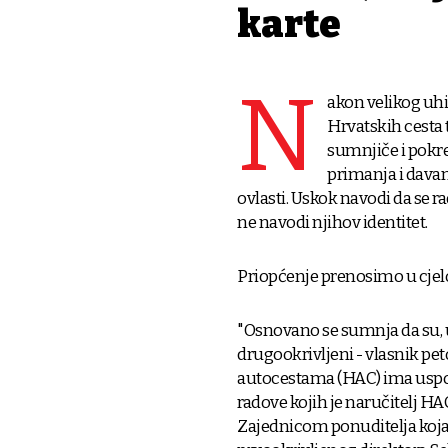
karte
N
akon velikog uhi
Hrvatskih cesta 
sumnjiče i pokre
primanja i davan
ovlasti. Uskok navodi da se ra
ne navodi njihov identitet.
Priopćenje prenosimo u cjelo
"Osnovano se sumnja da su, u
drugookrivljeni - vlasnik pe
autocestama (HAC) ima uspos
radove kojih je naručitelj H
Zajednicom ponuditelja koja