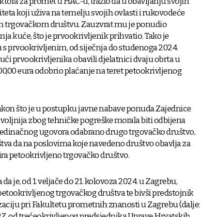
ktora za promet u HAC-u, tražio da u obavljanju svojih
teta koji uživa na temelju svojih ovlasti i rukovodeće
m trgovačkom društvu. Zauzvrat mu je ponudio
ja kuće, što je prvookrivljenik prihvatio. Tako je
s prvookrivljenim, od siječnja do studenoga 2024.
ući prvookrivljenika obavili djelatnici dvaju obrta u
00,00 eura odobrio plaćanje na teret petookrivljenog
nakon što je u postupku javne nabave ponuda Zajednice
povoljnija zbog tehničke pogreške morala biti odbijena
ojedinačnog ugovora odabrano drugo trgovačko društvo,
uštva da na poslovima koje navedeno društvo obavlja za
a petookrivljeno trgovačko društvo.
 je, od 1. veljače do 21. kolovoza 2024. u Zagrebu,
petookrivljenog trgovačkog društva te bivši predstojnik
ciju pri Fakultetu prometnih znanosti u Zagrebu (dalje:
PZ, od trećeokrivljenog predsjednika Uprave Hrvatskih