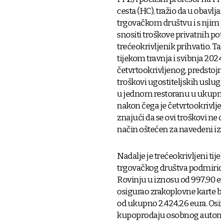
cesta (HC), tražio da u obav
trgovačkom društvu i s nji
snositi troškove privatnih po
trećeokrivljenik prihvatio. T
tijekom travnja i svibnja 202
četvrtookrivljenog, predstoj
troškovi ugostiteljskih usluga
u jednom restoranu u ukupno
nakon čega je četvrtookrivlj
znajući da se ovi troškovi ne
način oštećen za navedeni iz
Nadalje je trećeokrivljeni ti
trgovačkog društva podmirio
Rovinju u iznosu od 997,90 eu
osigurao zrakoplovne karte be
od ukupno 2.424,26 eura. Osi
kupoprodaju osobnog automo