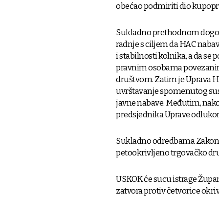
obećao podmiriti dio kupopro
Sukladno prethodnom dogovo
radnje s ciljem da HAC naba
i stabilnosti kolnika, a da s
pravnim osobama povezanim 
društvom. Zatim je Uprava H
uvrštavanje spomenutog sus
javne nabave. Međutim, nakon
predsjednika Uprave odlukom
Sukladno odredbama Zakona 
petookrivljeno trgovačko dru
USKOK će sucu istrage Župan
zatvora protiv četvorice okriv