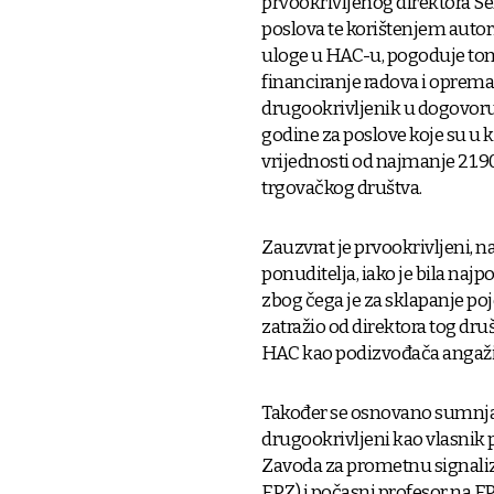
prvookrivljenog direktora Se
poslova te korištenjem autori
uloge u HAC-u, pogoduje to
financiranje radova i opreman
drugookrivljenik u dogovoru 
godine za poslove koje su u k
vrijednosti od najmanje 21.9
trgovačkog društva.
Zauzvrat je prvookrivljeni, 
ponuditelja, iako je bila naj
zbog čega je za sklapanje p
zatražio od direktora tog dr
HAC kao podizvođača angažir
Također se osnovano sumnja da
drugookrivljeni kao vlasnik 
Zavoda za prometnu signaliza
FPZ) i počasni profesor na F