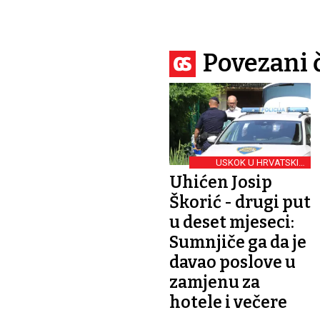
Povezani 
USKOK U HRVATSKIM
CESTAMA I
Uhićen Josip
AUTOCESTAMA
Škorić - drugi put
u deset mjeseci:
Sumnjiče ga da je
davao poslove u
zamjenu za
hotele i večere