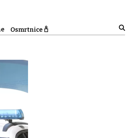
ne
Osmrtnice