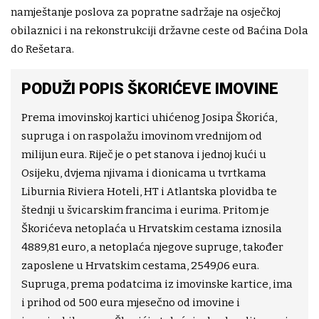
namještanje poslova za popratne sadržaje na osječkoj
obilaznici i na rekonstrukciji državne ceste od Baćina Dola
do Rešetara.
PODUŽI POPIS ŠKORIĆEVE IMOVINE
Prema imovinskoj kartici uhićenog Josipa Škorića,
supruga i on raspolažu imovinom vrednijom od
milijun eura. Riječ je o pet stanova i jednoj kući u
Osijeku, dvjema njivama i dionicama u tvrtkama
Liburnia Riviera Hoteli, HT i Atlantska plovidba te
štednji u švicarskim francima i eurima. Pritom je
Škorićeva netoplaća u Hrvatskim cestama iznosila
4889,81 euro, a netoplaća njegove supruge, također
zaposlene u Hrvatskim cestama, 2549,06 eura.
Supruga, prema podatcima iz imovinske kartice, ima
i prihod od 500 eura mjesečno od imovine i