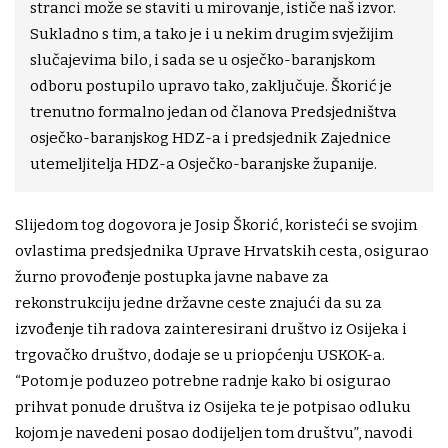
stranci može se staviti u mirovanje, ističe naš izvor.
Sukladno s tim, a tako je i u nekim drugim svježijim
slučajevima bilo, i sada se u osječko-baranjskom
odboru postupilo upravo tako, zaključuje. Škorić je
trenutno formalno jedan od članova Predsjedništva
osječko-baranjskog HDZ-a i predsjednik Zajednice
utemeljitelja HDZ-a Osječko-baranjske županije.
Slijedom tog dogovora je Josip Škorić, koristeći se svojim
ovlastima predsjednika Uprave Hrvatskih cesta, osigurao
žurno provođenje postupka javne nabave za
rekonstrukciju jedne državne ceste znajući da su za
izvođenje tih radova zainteresirani društvo iz Osijeka i
trgovačko društvo, dodaje se u priopćenju USKOK-a.
“Potom je poduzeo potrebne radnje kako bi osigurao
prihvat ponude društva iz Osijeka te je potpisao odluku
kojom je navedeni posao dodijeljen tom društvu”, navodi