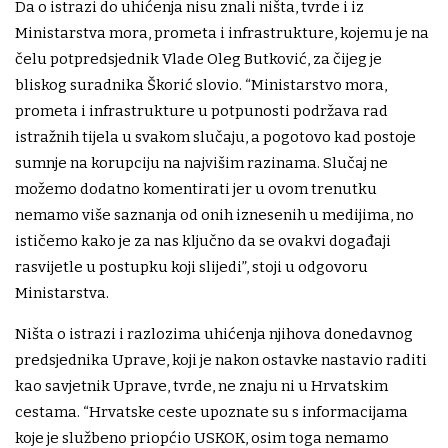
Da o istrazi do uhićenja nisu znali ništa, tvrde i iz
Ministarstva mora, prometa i infrastrukture, kojemu je na
čelu potpredsjednik Vlade Oleg Butković, za čijeg je
bliskog suradnika Škorić slovio. “Ministarstvo mora,
prometa i infrastrukture u potpunosti podržava rad
istražnih tijela u svakom slučaju, a pogotovo kad postoje
sumnje na korupciju na najvišim razinama. Slučaj ne
možemo dodatno komentirati jer u ovom trenutku
nemamo više saznanja od onih iznesenih u medijima, no
ističemo kako je za nas ključno da se ovakvi događaji
rasvijetle u postupku koji slijedi”, stoji u odgovoru
Ministarstva.
Ništa o istrazi i razlozima uhićenja njihova donedavnog
predsjednika Uprave, koji je nakon ostavke nastavio raditi
kao savjetnik Uprave, tvrde, ne znaju ni u Hrvatskim
cestama. “Hrvatske ceste upoznate su s informacijama
koje je službeno priopćio USKOK, osim toga nemamo