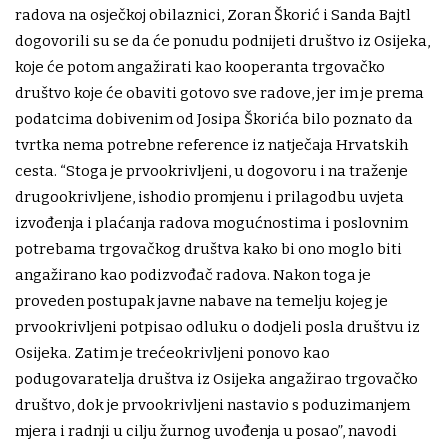
radova na osječkoj obilaznici, Zoran Škorić i Sanda Bajtl
dogovorili su se da će ponudu podnijeti društvo iz Osijeka,
koje će potom angažirati kao kooperanta trgovačko
društvo koje će obaviti gotovo sve radove, jer im je prema
podatcima dobivenim od Josipa Škorića bilo poznato da
tvrtka nema potrebne reference iz natječaja Hrvatskih
cesta. “Stoga je prvookrivljeni, u dogovoru i na traženje
drugookrivljene, ishodio promjenu i prilagodbu uvjeta
izvođenja i plaćanja radova mogućnostima i poslovnim
potrebama trgovačkog društva kako bi ono moglo biti
angažirano kao podizvođač radova. Nakon toga je
proveden postupak javne nabave na temelju kojeg je
prvookrivljeni potpisao odluku o dodjeli posla društvu iz
Osijeka. Zatim je trećeokrivljeni ponovo kao
podugovaratelja društva iz Osijeka angažirao trgovačko
društvo, dok je prvookrivljeni nastavio s poduzimanjem
mjera i radnji u cilju žurnog uvođenja u posao”, navodi