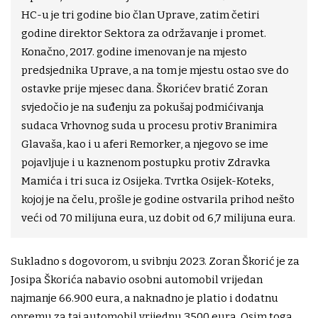
HC-u je tri godine bio član Uprave, zatim četiri
godine direktor Sektora za održavanje i promet.
Konačno, 2017. godine imenovan je na mjesto
predsjednika Uprave, a na tom je mjestu ostao sve do
ostavke prije mjesec dana. Škorićev bratić Zoran
svjedočio je na suđenju za pokušaj podmićivanja
sudaca Vrhovnog suda u procesu protiv Branimira
Glavaša, kao i u aferi Remorker, a njegovo se ime
pojavljuje i u kaznenom postupku protiv Zdravka
Mamića i tri suca iz Osijeka. Tvrtka Osijek-Koteks,
kojoj je na čelu, prošle je godine ostvarila prihod nešto
veći od 70 milijuna eura, uz dobit od 6,7 milijuna eura.
Sukladno s dogovorom, u svibnju 2023. Zoran Škorić je za
Josipa Škorića nabavio osobni automobil vrijedan
najmanje 66.900 eura, a naknadno je platio i dodatnu
opremu za taj automobil vrijednu 3500 eura. Osim toga,