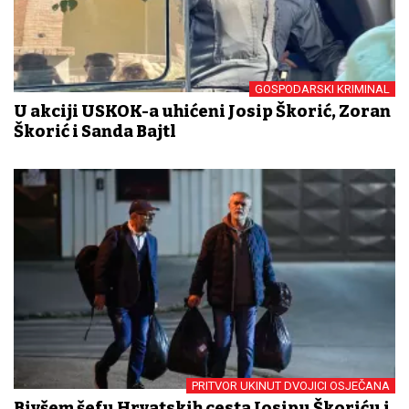
GOSPODARSKI KRIMINAL
U akciji USKOK-a uhićeni Josip Škorić, Zoran
Škorić i Sanda Bajtl
PRITVOR UKINUT DVOJICI OSJEČANA
Bivšem šefu Hrvatskih cesta Josipu Škoriću i