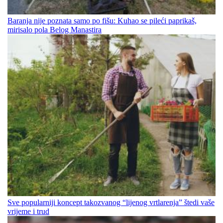
Baranja nije poznata samo po fišu: Kuhao se pileći paprikaš,
mirisalo pola Belog Manastira
Sve popularniji koncept takozvanog “lijenog vrtlarenja” štedi vaše
vrijeme i trud