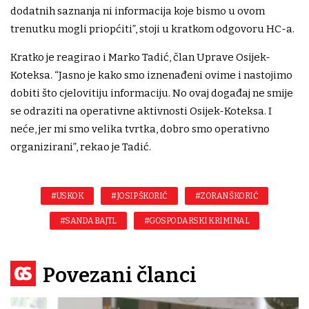
dodatnih saznanja ni informacija koje bismo u ovom
trenutku mogli priopćiti”, stoji u kratkom odgovoru HC-a.
Kratko je reagirao i Marko Tadić, član Uprave Osijek-
Koteksa. “Jasno je kako smo iznenađeni ovime i nastojimo
dobiti što cjelovitiju informaciju. No ovaj događaj ne smije
se odraziti na operativne aktivnosti Osijek-Koteksa. I
neće, jer mi smo velika tvrtka, dobro smo operativno
organizirani”, rekao je Tadić.
#USKOK
#JOSIP ŠKORIĆ
#ZORAN ŠKORIĆ
#SANDA BAJTL
#GOSPODARSKI KRIMINAL
Povezani članci