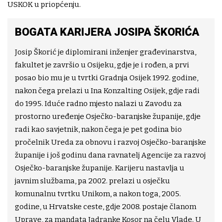
USKOK u priopćenju.
BOGATA KARIJERA JOSIPA ŠKORIĆA
Josip Škorić je diplomirani inženjer građevinarstva,
fakultet je završio u Osijeku, gdje je i rođen, a prvi
posao bio mu je u tvrtki Gradnja Osijek 1992. godine,
nakon čega prelazi u Ina Konzalting Osijek, gdje radi
do 1995. Iduće radno mjesto nalazi u Zavodu za
prostorno uređenje Osječko-baranjske županije, gdje
radi kao savjetnik, nakon čega je pet godina bio
pročelnik Ureda za obnovu i razvoj Osječko-baranjske
županije i još godinu dana ravnatelj Agencije za razvoj
Osječko-baranjske županije. Karijeru nastavlja u
javnim službama, pa 2002. prelazi u osječku
komunalnu tvrtku Unikom, a nakon toga, 2005.
godine, u Hrvatske ceste, gdje 2008. postaje članom
Uprave, za mandata Jadranke Kosor na čelu Vlade. U