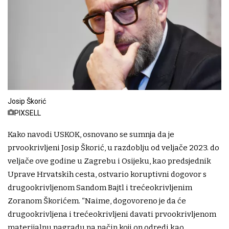
Josip Škorić
PIXSELL
Kako navodi USKOK, osnovano se sumnja da je
prvookrivljeni Josip Škorić, u razdoblju od veljače 2023. do
veljače ove godine u Zagrebu i Osijeku, kao predsjednik
Uprave Hrvatskih cesta, ostvario koruptivni dogovor s
drugookrivljenom Sandom Bajtl i trećeokrivljenim
Zoranom Škorićem. “Naime, dogovoreno je da će
drugookrivljena i trećeokrivljeni davati prvookrivljenom
materijalnu nagradu na način koji on odredi kao