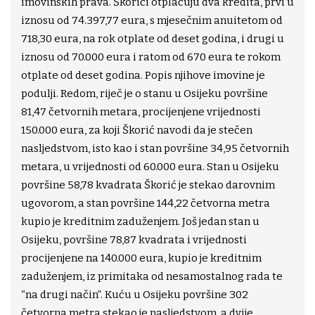
imovinskih prava. Škorići otplaćuju dva kredita, prvi u
iznosu od 74.397,77 eura, s mjesečnim anuitetom od
718,30 eura, na rok otplate od deset godina, i drugi u
iznosu od 70.000 eura i ratom od 670 eura te rokom
otplate od deset godina. Popis njihove imovine je
podulji. Redom, riječ je o stanu u Osijeku površine
81,47 četvornih metara, procijenjene vrijednosti
150.000 eura, za koji Škorić navodi da je stečen
nasljedstvom, isto kao i stan površine 34,95 četvornih
metara, u vrijednosti od 60.000 eura. Stan u Osijeku
površine 58,78 kvadrata Škorić je stekao darovnim
ugovorom, a stan površine 144,22 četvorna metra
kupio je kreditnim zaduženjem. Još jedan stan u
Osijeku, površine 78,87 kvadrata i vrijednosti
procijenjene na 140.000 eura, kupio je kreditnim
zaduženjem, iz primitaka od nesamostalnog rada te
“na drugi način”. Kuću u Osijeku površine 302
četvorna metra stekao je nasljedstvom, a dvije