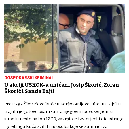
GOSPODARSKI KRIMINAL
U akciji USKOK-a uhićeni Josip Škorić, Zoran
Škorić i Sanda Bajtl
Pretraga Škorićeve kuće u Keršovanijevoj ulici u​ Osijeku
trajala je gotovo osam sati, a njegovim odvoženjem, u
subotu nešto nakon 12.20, završio je tzv. osječki dio istrage
i pretraga kuća svih triju osoba koje se sumnjiči za