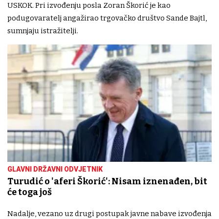
USKOK. Pri izvođenju posla Zoran Škorić je kao
podugovaratelj angažirao trgovačko društvo Sande Bajtl,
sumnjaju istražitelji.
GLAVNI DRŽAVNI ODVJETNIK
Turudić o 'aferi Škorić': Nisam iznenađen, bit
će toga još
Nadalje, vezano uz drugi postupak javne nabave izvođenja