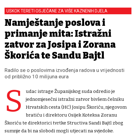
USKOK TERETI OSJEČANE ZA VIŠE KAZNENIH DJELA
Namještanje poslova i
primanje mita: Istražni
zatvor za Josipa i Zorana
Škorića te Sandu Bajtl
Radilo se o poslovima izvođenja radova u vrijednosti
od približno 10 milijuna eura
S
udac istrage Županijskog suda odredio je
jednomjesečni istražni zatvor bivšem čelniku
Hrvatskih cesta (HC) Josipu Škoriću, njegovom
bratiću i direktoru Osijek Koteksa Zoranu
Škoriću te direktorici tvrtke Structiva Sandi Bajtl zbog
sumnje da bi na slobodi mogli utjecati na svjedoke.