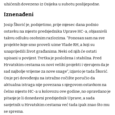
uhićenih dovezeno iz Osijeka u subotu poslijepodne.
Iznenađeni
​Josip Škorić je, podsjetimo, prije mjesec dana podnio
ostavku na mjesto predsjednika Uprave HC-a, objasnivši
takvu odluku osobnim razlozima. “Ponosan sam na sve
projekte koje smo proveli uime Vlade RH, a koji su
unaprijedili život građanima. Neki od njih će ostati
upisani u povijest. Tvrtka je posložena i stabilna. Pred
Hrvatskim cestama su novi veliki projekti i vjerujem da je
sad najbolje vrijeme za nove snage”, izjavio je tada Škorić.
On je pri dovođenju na istražno ročište poručio da
aktualna istraga nije povezana s njegovom ostavkom na
čelno mjesto HC-a u kolovozu ove godine, no opravdano je
pitanje je li donedavni predsjednik Uprave, a sada
savjetnik u Hrvatskim cestama već tada ipak znao što mu
se sprema.