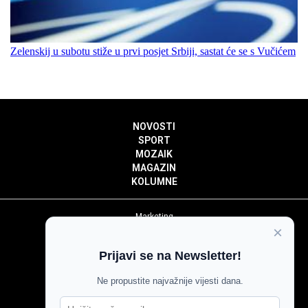
Zelenskij u subotu stiže u prvi posjet Srbiji, sastat će se s Vučićem
NOVOSTI
SPORT
MOZAIK
MAGAZIN
KOLUMNE
Marketing
×
Politika privatnosti
Politika kolačića
Prijavi se na Newsletter!
Impressum
Pravila prenošenja sadržaja
Ne propustite najvažnije vijesti dana.
Pravila komentiranja
Agroglas