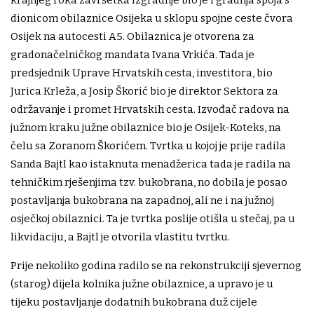
dionicom obilaznice Osijeka u sklopu spojne ceste čvora
Osijek na autocesti A5. Obilaznica je otvorena za
gradonačelničkog mandata Ivana Vrkića. Tada je
predsjednik Uprave Hrvatskih cesta, investitora, bio
Jurica Krleža, a Josip Škorić bio je direktor Sektora za
održavanje i promet Hrvatskih cesta. Izvođač radova na
južnom kraku južne obilaznice bio je Osijek-Koteks, na
čelu sa Zoranom Škorićem. Tvrtka u kojoj je prije radila
Sanda Bajtl kao istaknuta menadžerica tada je radila na
tehničkim rješenjima tzv. bukobrana, no dobila je posao
postavljanja bukobrana na zapadnoj, ali ne i na južnoj
osječkoj obilaznici. Ta je tvrtka poslije otišla u stečaj, pa u
likvidaciju, a Bajtl je otvorila vlastitu tvrtku.
Prije nekoliko godina radilo se na rekonstrukciji sjevernog
(starog) dijela kolnika južne obilaznice, a upravo je u
tijeku postavljanje dodatnih bukobrana duž cijele