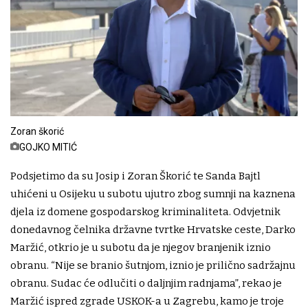
Zoran škorić
GOJKO MITIĆ
Podsjetimo da su Josip i Zoran Škorić te Sanda Bajtl
uhićeni u Osijeku u subotu ujutro zbog sumnji na kaznena
djela iz domene gospodarskog kriminaliteta. Odvjetnik
donedavnog čelnika državne tvrtke Hrvatske ceste, Darko
Maržić, otkrio je u subotu da je njegov branjenik iznio
obranu. “Nije se branio šutnjom, iznio je prilično sadržajnu
obranu. Sudac će odlučiti o daljnjim radnjama”, rekao je
Maržić ispred zgrade USKOK-a u Zagrebu, kamo je troje