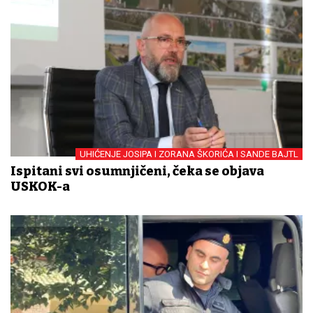
UHIĆENJE JOSIPA I ZORANA ŠKORIĆA I SANDE BAJTL
Ispitani svi osumnjičeni, čeka se objava
USKOK-a