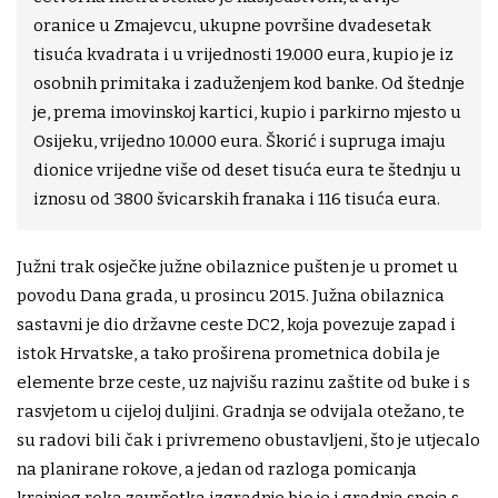
oranice u Zmajevcu, ukupne površine dvadesetak
tisuća kvadrata i u vrijednosti 19.000 eura, kupio je iz
osobnih primitaka i zaduženjem kod banke. Od štednje
je, prema imovinskoj kartici, kupio i parkirno mjesto u
Osijeku, vrijedno 10.000 eura. Škorić i supruga imaju
dionice vrijedne više od deset tisuća eura te štednju u
iznosu od 3800 švicarskih franaka i 116 tisuća eura.
Južni trak osječke južne obilaznice pušten je u promet u
povodu Dana grada, u prosincu 2015. Južna obilaznica
sastavni je dio državne ceste DC2, koja povezuje zapad i
istok Hrvatske, a tako proširena prometnica dobila je
elemente brze ceste, uz najvišu razinu zaštite od buke i s
rasvjetom u cijeloj duljini. Gradnja se odvijala otežano, te
su radovi bili čak i privremeno obustavljeni, što je utjecalo
na planirane rokove, a jedan od razloga pomicanja
krajnjeg roka završetka izgradnje bio je i gradnja spoja s