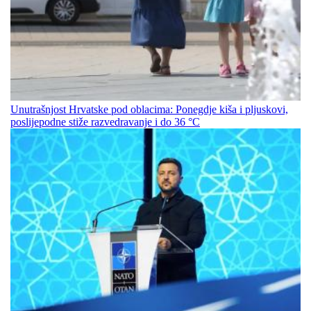
Unutrašnjost Hrvatske pod oblacima: Ponegdje kiša i pljuskovi,
poslijepodne stiže razvedravanje i do 36 °C