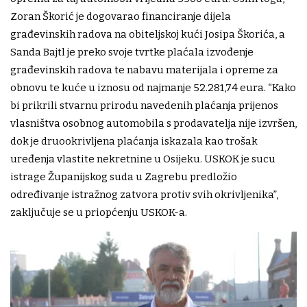
Zoran Škorić je dogovarao financiranje dijela
građevinskih radova na obiteljskoj kući Josipa Škorića, a
Sanda Bajtl je preko svoje tvrtke plaćala izvođenje
građevinskih radova te nabavu materijala i opreme za
obnovu te kuće u iznosu od najmanje 52.281,74 eura. “Kako
bi prikrili stvarnu prirodu navedenih plaćanja prijenos
vlasništva osobnog automobila s prodavatelja nije izvršen,
dok je druookrivljena plaćanja iskazala kao trošak
uređenja vlastite nekretnine u Osijeku. USKOK je sucu
istrage Županijskog suda u Zagrebu predložio
određivanje istražnog zatvora protiv svih okrivljenika”,
zaključuje se u priopćenju USKOK-a.