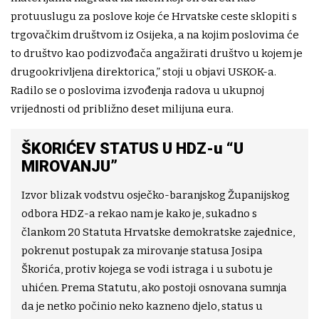
protuuslugu za poslove koje će Hrvatske ceste sklopiti s
trgovačkim društvom iz Osijeka, a na kojim poslovima će
to društvo kao podizvođača angažirati društvo u kojem je
drugookrivljena direktorica,” stoji u objavi USKOK-a.
Radilo se o poslovima izvođenja radova u ukupnoj
vrijednosti od približno deset milijuna eura.
ŠKORIĆEV STATUS U HDZ-u “U
MIROVANJU”
Izvor blizak vodstvu osječko-baranjskog Županijskog
odbora HDZ-a rekao nam je kako je, sukadno s
člankom 20 Statuta Hrvatske demokratske zajednice,
pokrenut postupak za mirovanje statusa Josipa
Škorića, protiv kojega se vodi istraga i u subotu je
uhićen. Prema Statutu, ako postoji osnovana sumnja
da je netko počinio neko kazneno djelo, status u