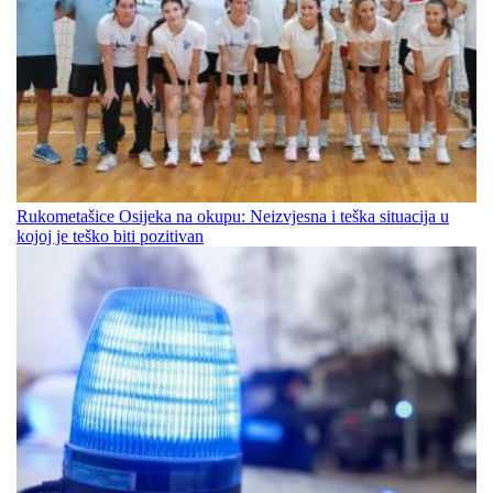
Rukometašice Osijeka na okupu: Neizvjesna i teška situacija u
kojoj je teško biti pozitivan