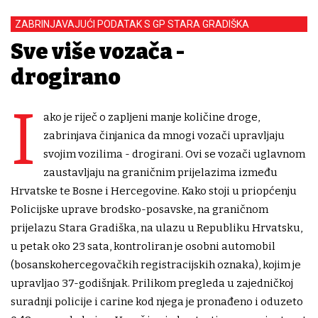
ZABRINJAVAJUĆI PODATAK S GP STARA GRADIŠKA
Sve više vozača -
drogirano
I
ako je riječ o zapljeni manje količine droge,
zabrinjava činjanica da mnogi vozači upravljaju
svojim vozilima - drogirani. Ovi se vozači uglavnom
zaustavljaju na graničnim prijelazima između
Hrvatske te Bosne i Hercegovine. Kako stoji u priopćenju
Policijske uprave brodsko-posavske, na graničnom
prijelazu Stara Gradiška, na ulazu u Republiku Hrvatsku,
u petak oko 23 sata, kontroliran je osobni automobil
(bosanskohercegovačkih registracijskih oznaka), kojim je
upravljao 37-godišnjak. Prilikom pregleda u zajedničkoj
suradnji policije i carine kod njega je pronađeno i oduzeto