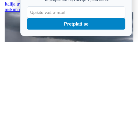
Italija uvela najviše zdravstveno upozorenje, Dunav na rekordno
niskim razinama
Pretplati se
Petak donosi promjenu, bit će mjestimična kiša i pljuskovi