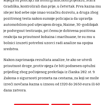
kojega su policajci na istom graničnom prijelazu, Stara
Gradiška, kontrolirali dan prije, u četvrtak. Prva kazna mu
ide jer kod sebe nije imao vozačku dozvolu, a druga zbog
pozitivnog testa nakon sumnje policajaca da upravlja
automobilom pod utjecajem droga, Naime, 30-godišnjak
je podvrgnut testiranju, pri čemu je dobivena pozitivna
reakcija na prisutnost kokaina i marihuane, te su mu u
bolnici izuzeti potrebni uzorci radi analize na opojna
sredstva.
Nakon zaprimanja rezultata analize, te ako se utvrdi
prisutnost droge, protiv njega će biti podnesen optužni
prijedlog zbog počinjenog prekršaja iz članka 282. st. 9.
Zakona o sigurnosti prometa na cestama, za koji se može
izreći novčana kazna u iznosu od 1320 do 2650 eura ili 60
dana zatvora.