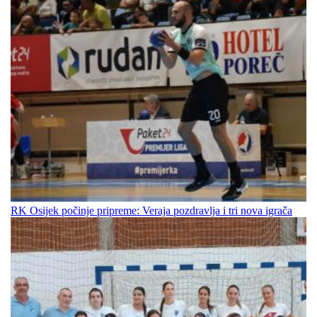
RK Osijek počinje pripreme: Veraja pozdravlja i tri nova igrača