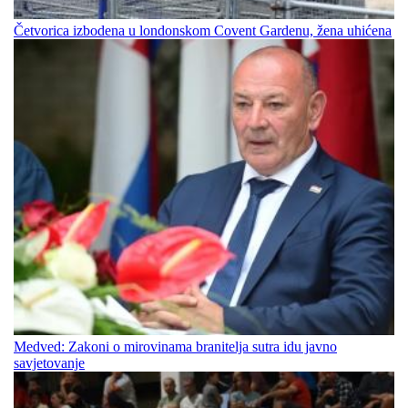
Četvorica izbodena u londonskom Covent Gardenu, žena uhićena
Medved: Zakoni o mirovinama branitelja sutra idu javno
savjetovanje