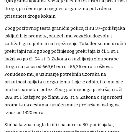
0,48 grama kokaina. Vozač je ujedno testiran na prisutnost
droga, pri čemu je u njegovu organizmu potvrđena
prisutnost droge kokain.
Zbog pozitivnog testa granični policajci su 37-godišnjaka
isključili iz prometa, oduzeli mu vozačku dozvolu i
zadržali ga u policiji na triježnjenju. Također su mu uručili
prekršajni nalog zbog počinjenog prekršaja iz čl. 3. st. 1.,
kažnjivo po čl. 54. st. 3. Zakona o suzbijanju zlouporabe
droga na iznos od 663,61 euro i 66,36 eura troškova.
Ponuđeno mu je uzimanje potrebnih uzoraka na
prisutnost opijata u organizmu, koje je odbio, i to mu nije
bio baš pametan potez. Zbog počinjenoga prekršaja iz čl.
282. st. 1. kažnjivo po članu 282. st. 9. Zakona o sigurnosti
prometa na cestama, uručen mu je prekršajni nalog na
iznos od 1320 eura.
Slična kazna mogla bi ići i na adresu 30-godišnjaka,