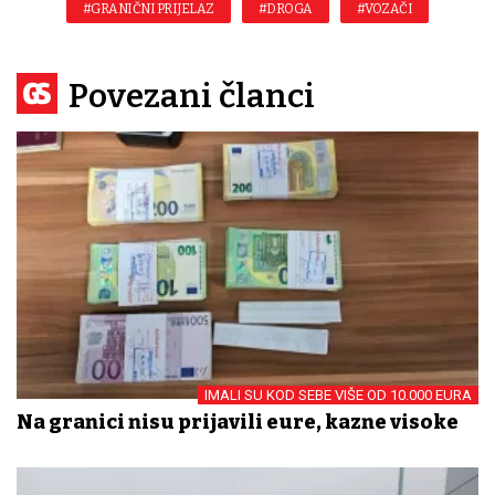
#GRANIČNI PRIJELAZ
#DROGA
#VOZAČI
Povezani članci
IMALI SU KOD SEBE VIŠE OD 10.000 EURA
Na granici nisu prijavili eure, kazne visoke