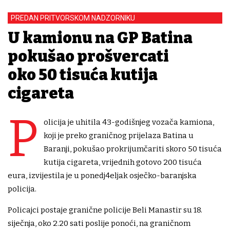
PREDAN PRITVORSKOM NADZORNIKU
U kamionu na GP Batina
pokušao prošvercati
oko 50 tisuća kutija
cigareta
P
olicija je uhitila 43-godišnjeg vozača kamiona,
koji je preko graničnog prijelaza Batina u
Baranji, pokušao prokrijumčariti skoro 50 tisuća
kutija cigareta, vrijednih gotovo 200 tisuća
eura, izvijestila je u ponedj4eljak osječko-baranjska
policija.
Policajci postaje granične policije Beli Manastir su 18.
siječnja, oko 2.20 sati poslije ponoći, na graničnom