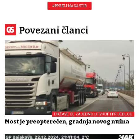
#PP BELI MANASTIR
Povezani članci
DRŽAVE ĆE ZAJEDNO UTVRDITI PRIJEDLOG
Most je preopterećen, gradnja novog nužna