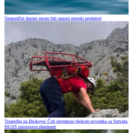
Simpatični dupini mogu biti opasni morski predatori
Tragedija na Biokovu: Čeh preminuo tijekom povratka sa Sutvida,
HGSS upozorava planinare