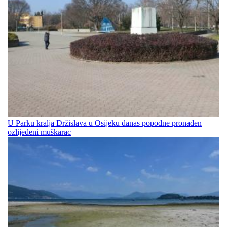
U Parku kralja Držislava u Osijeku danas popodne pronađen
ozlijeđeni muškarac