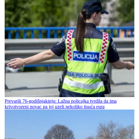
Prevarili 76-godišnjakinju: Lažna policajka tvrdila da ima
krivotvoreni novac pa joj uzeli nekoliko tisuća eura