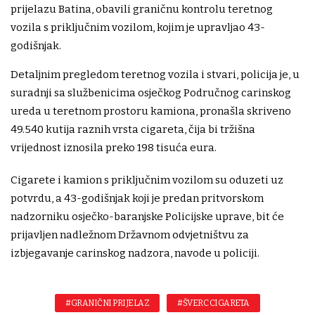
prijelazu Batina, obavili graničnu kontrolu teretnog
vozila s priključnim vozilom, kojim je upravljao 43-
godišnjak.
Detaljnim pregledom teretnog vozila i stvari, policija je, u
suradnji sa službenicima osječkog Područnog carinskog
ureda u teretnom prostoru kamiona, pronašla skriveno
49.540 kutija raznih vrsta cigareta, čija bi tržišna
vrijednost iznosila preko 198 tisuća eura.
Cigarete i kamion s priključnim vozilom su oduzeti uz
potvrdu, a 43-godišnjak koji je predan pritvorskom
nadzorniku osječko-baranjske Policijske uprave, bit će
prijavljen nadležnom Državnom odvjetništvu za
izbjegavanje carinskog nadzora, navode u policiji.
#GRANIČNI PRIJELAZ
#ŠVERC CIGARETA