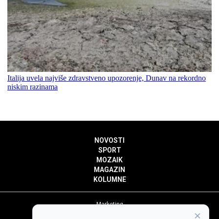
Italija uvela najviše zdravstveno upozorenje, Dunav na rekordno
niskim razinama
NOVOSTI
SPORT
MOZAIK
MAGAZIN
KOLUMNE
Marketing
×
Politika privatnosti