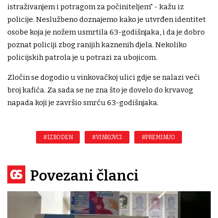
istraživanjem i potragom za počiniteljem" - kažu iz
policije. Neslužbeno doznajemo kako je utvrđen identitet
osobe koja je nožem usmrtila 63-godišnjaka, i da je dobro
poznat policiji zbog ranijih kaznenih djela. Nekoliko
policijskih patrola je u potrazi za ubojicom.
Zločin se dogodio u vinkovačkoj ulici gdje se nalazi veći
broj kafića. Za sada se ne zna što je dovelo do krvavog
napada koji je završio smrću 63-godišnjaka.
#IZBODEN
#VINKOVCI
#PREMINUO
Povezani članci