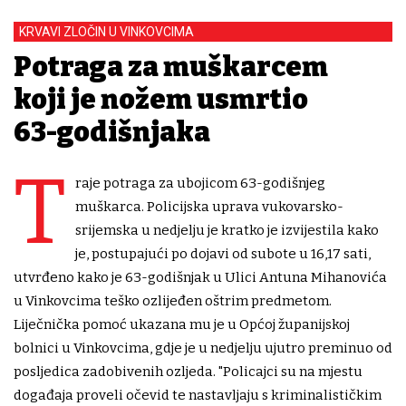
KRVAVI ZLOČIN U VINKOVCIMA
Potraga za muškarcem
koji je nožem usmrtio
63-godišnjaka
T
raje potraga za ubojicom 63-godišnjeg
muškarca. Policijska uprava vukovarsko-
srijemska u nedjelju je kratko je izvijestila kako
je, postupajući po dojavi od subote u 16,17 sati,
utvrđeno kako je 63-godišnjak u Ulici Antuna Mihanovića
u Vinkovcima teško ozlijeđen oštrim predmetom.
Liječnička pomoć ukazana mu je u Općoj županijskoj
bolnici u Vinkovcima, gdje je u nedjelju ujutro preminuo od
posljedica zadobivenih ozljeda. "Policajci su na mjestu
događaja proveli očevid te nastavljaju s kriminalističkim