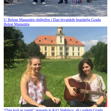
U Belom Manastiru obilježen i Dan hrvatskih branitelja Grada
Belog Manastira
“Dan koji se pamti” posveta je Kići Slabincu, ali i našem Gradu