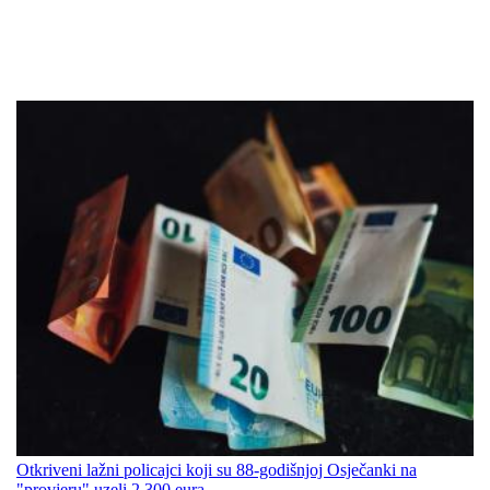
Otkriveni lažni policajci koji su 88-godišnjoj Osječanki na
"provjeru" uzeli 2.300 eura