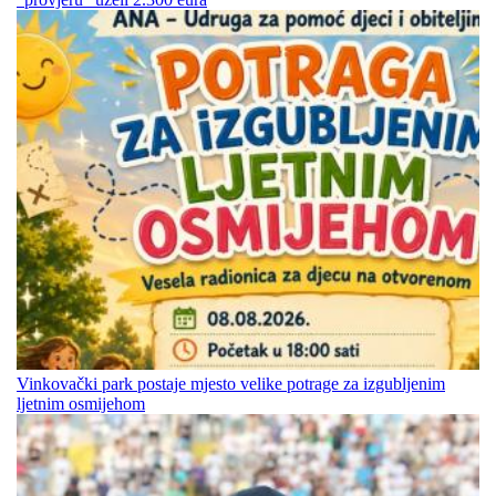
Vinkovački park postaje mjesto velike potrage za izgubljenim
ljetnim osmijehom