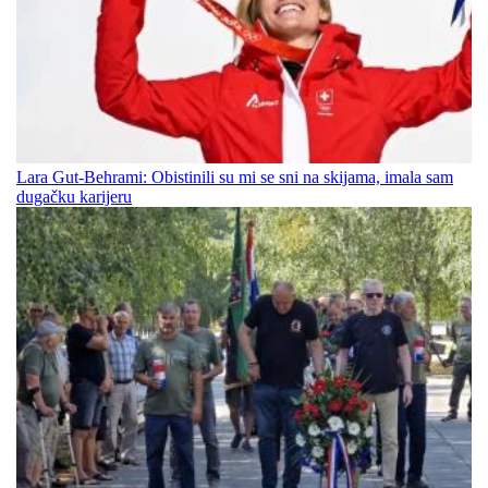
Lara Gut-Behrami: Obistinili su mi se sni na skijama, imala sam
dugačku karijeru