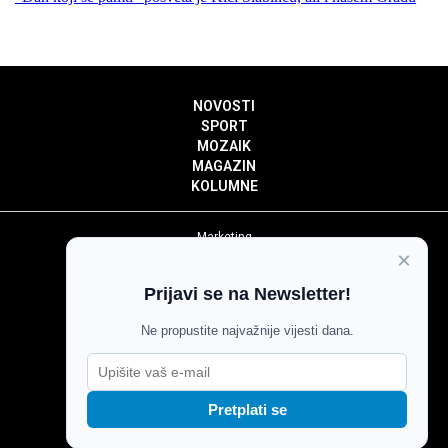
NOVOSTI
SPORT
MOZAIK
MAGAZIN
KOLUMNE
Marketing
×
Politika privatnosti
Politika kolačića
Prijavi se na Newsletter!
Impressum
Pravila prenošenja sadržaja
Ne propustite najvažnije vijesti dana.
Pravila komentiranja
Agroglas
Pretplati se
Copyright © Glas Slavonije 2024.