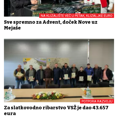
NA KLIZALIŠTE VEĆ U PETAK, KLIZALJKE EURO
Sve spremno za Advent, doček Nove uz
Mejaše
POTPORA RAZVOJU
Za slatkovodno ribarstvo VSŽ je dao 43.657
eura