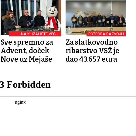
NA KLIZALIŠTE VEĆ U
POTPORA RAZVOJU
PETAK, KLIZALJKE EURO
Sve spremno za
Za slatkovodno
Advent, doček
ribarstvo VSŽ je
Nove uz Mejaše
dao 43.657 eura