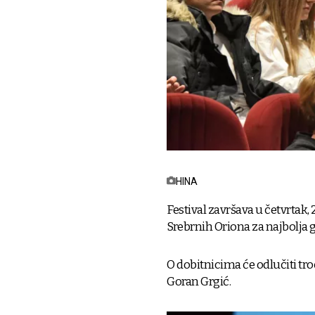
HINA
Festival završava u četvrtak,
Srebrnih Oriona za najbolja
O dobitnicima će odlučiti tro
Goran Grgić.