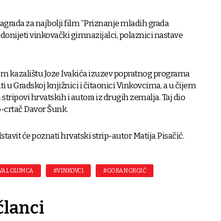
 nagrada za najbolji film “Priznanje mladih grada
donijeti vinkovački gimnazijalci, polaznici nastave
kom kazalištu Joze Ivakića izuzev popratnog programa
ti u Gradskoj knjižnici i čitaonici Vinkovcima, a u čijem
stripovi hrvatskih i autora iz drugih zemalja. Taj dio
p-crtač Davor Šunk.
tavit će poznati hrvatski strip-autor Matija Pisačić.
IVAL GLUMCA
#VINKOVCI
#GORAN GRGIĆ
članci