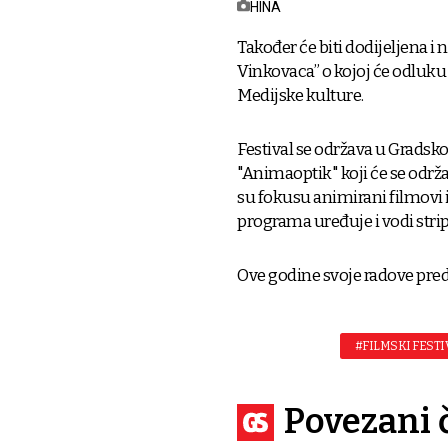
HINA
Također će biti dodijeljena i
Vinkovaca” o kojoj će odluku 
Medijske kulture.
Festival se održava u Grads
"Animaoptik" koji će se održa
su fokusu animirani filmovi i 
programa uređuje i vodi stri
Ove godine svoje radove preds
#FILMSKI FEST
Povezani 