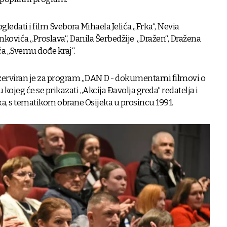
gledati i film Svebora Mihaela Jelića „Frka“, Nevia
nkovića „Proslava“, Danila Šerbedžije „Dražen“, Dražena
ića „Svemu dođe kraj“.
zerviran je za program „DAN D - dokumentarni filmovi o
jeg će se prikazati „Akcija Đavolja greda“ redatelja i
ka, s tematikom obrane Osijeka u prosincu 1991.