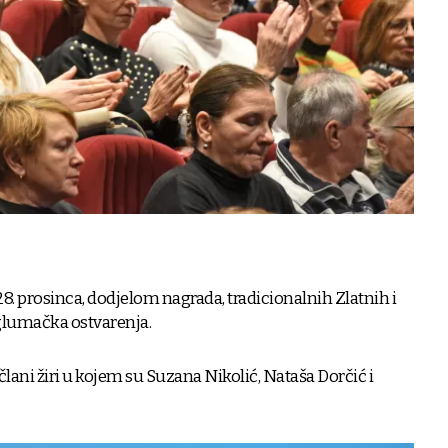
 28. prosinca, dodjelom nagrada, tradicionalnih Zlatnih i
 glumačka ostvarenja.
člani žiri u kojem su Suzana Nikolić, Nataša Dorčić i