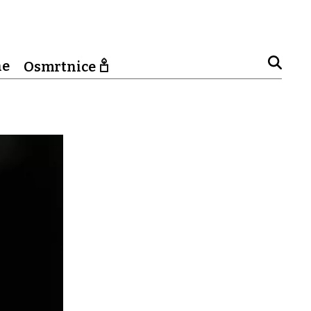
ne
Osmrtnice