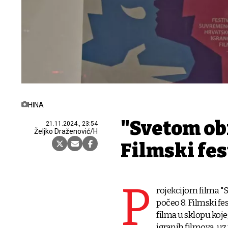
HINA
"Svetom obi
21.11.2024., 23:54
Željko Draženović/H
Filmski fe
P
rojekcijom filma "S
počeo 8. Filmski f
filma u sklopu koj
igranih filmova, uz