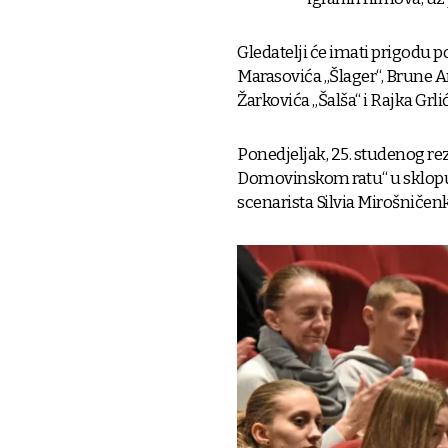
Gledatelji će imati prigodu po
Marasovića „Šlager“, Brune A
Žarkovića „Šalša“ i Rajka Grl
Ponedjeljak, 25. studenog re
Domovinskom ratu“ u sklopu ko
scenarista Silvia Mirošničen