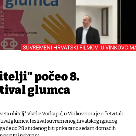
SUVREMENI HRVATSKI FILMOVI U VINKOVCIM
telji" počeo 8.
stival glumca
veta obitelj" Vlatke Vorkapić, u Vinkovcima je u četvrtak
estival glumca, festival suvremenog hrvatskog igranog
ega će do 28. studenog biti prikazano sedam domaćih
 popratni program.