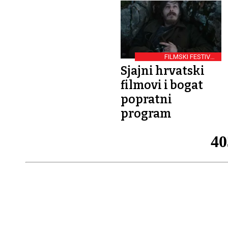
FILMSKI FESTIVAL
GLUMCA U VINKOVCIMA
Sjajni hrvatski
filmovi i bogat
popratni
program