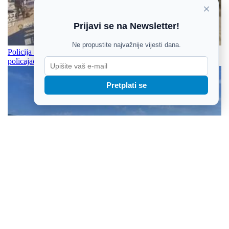
×
Prijavi se na Newsletter!
Ne propustite najvažnije vijesti dana.
Policija traži nove snage - saznajte kako postati policajka ili
policajac
Pretplati se