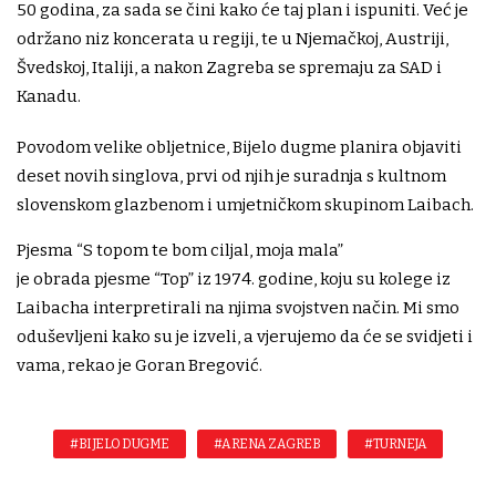
50 godina, za sada se čini kako će taj plan i ispuniti. Već je
održano niz koncerata u regiji, te u Njemačkoj, Austriji,
Švedskoj, Italiji, a nakon Zagreba se spremaju za SAD i
Kanadu.
Povodom velike obljetnice, Bijelo dugme planira objaviti
deset novih singlova, prvi od njih je suradnja s kultnom
slovenskom glazbenom i umjetničkom skupinom Laibach.
Pjesma “S topom te bom ciljal, moja mala”
je obrada pjesme “Top” iz 1974. godine, koju su kolege iz
Laibacha interpretirali na njima svojstven način. Mi smo
oduševljeni kako su je izveli, a vjerujemo da će se svidjeti i
vama, rekao je Goran Bregović.
#BIJELO DUGME
#ARENA ZAGREB
#TURNEJA