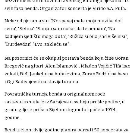
bezvremenskim hitovima iz velikog kataloga pjesama i iz
svih faza benda. Organizator koncerta je Virido S.A. Pula.
Neke od pjesama su i "Ne spavaj mala moja muzika dok
svira", "Selma", "Sanjao sam noćas da te nemam", "Na
zadnjem sjedištu moga auta", "Ružica si bila, sad više nisi“,
"Đurđevdan", "Evo, zakleću se"...
Na pozornici će se okupiti postava benda koju čine Goran
Bregović na gitari, Alen Islamović i Mladen Vojičić Tifa kao
vokali, Điđi Jankelić na bubnjevima, Zoran Redžić na basu
i Ogi Radivojević na klavijaturama.
Povratnička turneja benda u originalnom rock
sastavu krenula je iz Sarajeva u svibnju prošle godine, u
gradu gdje je priča o Bijelom dugmetu i počela 1974.
godine.
Bend tijekom dvije godine planira održati 50 koncerata za