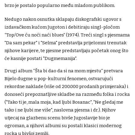
brzo je postalo popularno među mladom publikom.
Nedugo nakon osnutka sklapaju diskografski ugovor s
izdavačkom kućom Jugoton i debitiraju singl-pločom
“Top/Ove ću noći naći blues” (1974). Treći singl s pjesmama
"Da sam pekar" i "Selma" predstavlja prijelomni trenutak
njihove karijere, te pjesme predstavljaju početak onog što
će kasnije postati "Dugmemanija".
Drugi album “Šta bi dao da si na mom mjestu” pretvara
Bijelo dugme u pop-kulturni fenomen, ostvarujući
rekordne naklade (više od 200.000 prodanih primjeraka) i
donoseći prepoznatljive skladbe na razmeđu folka i rocka
("Tako ti je, mala moja, kad ljubi Bosanac", "Ne gledaj me
tako i ne ljubi me više", naslovna pjesma i dr.). Njihov
utjecaj na glazbenu scenu bivše Jugoslavije bio je
ogroman, a njihovi albumi su postali klasici modernog
rocka u bivšoj zemlji.