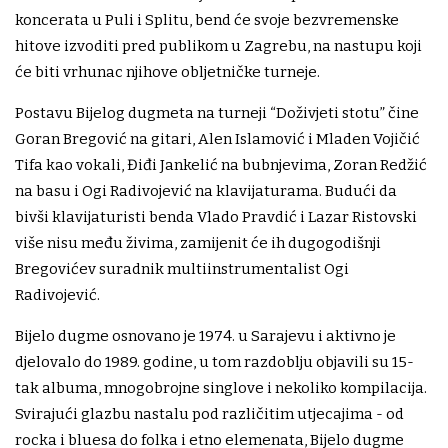
koncerata u Puli i Splitu, bend će svoje bezvremenske
hitove izvoditi pred publikom u Zagrebu, na nastupu koji
će biti vrhunac njihove obljetničke turneje.
Postavu Bijelog dugmeta na turneji “Doživjeti stotu” čine
Goran Bregović na gitari, Alen Islamović i Mladen Vojičić
Tifa kao vokali, Điđi Jankelić na bubnjevima, Zoran Redžić
na basu i Ogi Radivojević na klavijaturama. Budući da
bivši klavijaturisti benda Vlado Pravdić i Lazar Ristovski
više nisu među živima, zamijenit će ih dugogodišnji
Bregovićev suradnik multiinstrumentalist Ogi
Radivojević.
Bijelo dugme osnovano je 1974. u Sarajevu i aktivno je
djelovalo do 1989. godine, u tom razdoblju objavili su 15-
tak albuma, mnogobrojne singlove i nekoliko kompilacija.
Svirajući glazbu nastalu pod različitim utjecajima - od
rocka i bluesa do folka i etno elemenata, Bijelo dugme