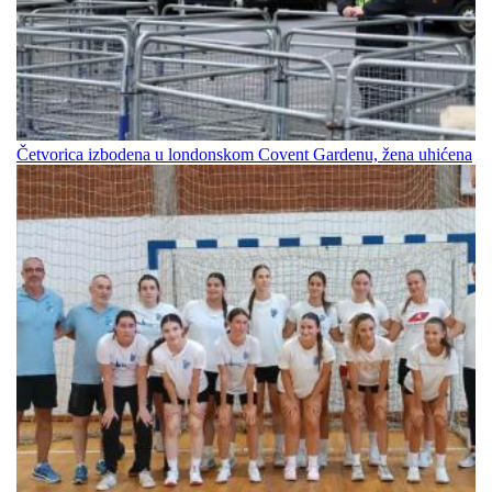
Četvorica izbodena u londonskom Covent Gardenu, žena uhićena