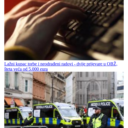
Lažni kupac torbe i neodrađeni radovi - dvije prijevare u OBŽ,
šteta veća od 5.000 eura