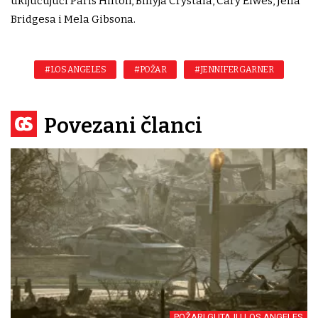
uključujući Paris Hilton, Billyja Crystala, Cary Elwes, Jeffa
Bridgesa i Mela Gibsona.
#LOS ANGELES
#POŽAR
#JENNIFER GARNER
Povezani članci
POŽARI GUTAJU LOS ANGELES