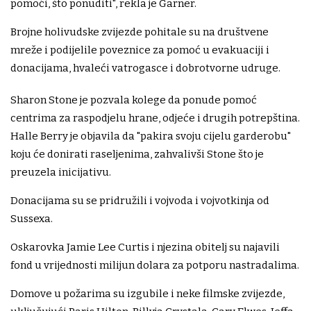
pomoći, što ponuditi", rekla je Garner.
Brojne holivudske zvijezde pohitale su na društvene
mreže i podijelile poveznice za pomoć u evakuaciji i
donacijama, hvaleći vatrogasce i dobrotvorne udruge.
Sharon Stone je pozvala kolege da ponude pomoć
centrima za raspodjelu hrane, odjeće i drugih potrepština.
Halle Berry je objavila da "pakira svoju cijelu garderobu"
koju će donirati raseljenima, zahvalivši Stone što je
preuzela inicijativu.
Donacijama su se pridružili i vojvoda i vojvotkinja od
Sussexa.
Oskarovka Jamie Lee Curtis i njezina obitelj su najavili
fond u vrijednosti milijun dolara za potporu nastradalima.
Domove u požarima su izgubile i neke filmske zvijezde,