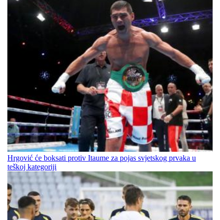
Hrgović će boksati protiv Itaume za pojas svjetskog prvaka u
teškoj kategoriji