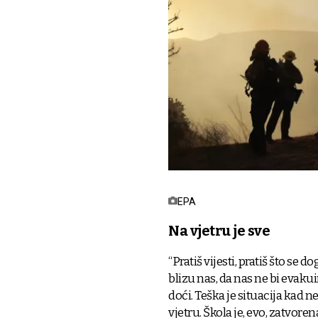
EPA
Na vjetru je sve
“Pratiš vijesti, pratiš što se d
blizu nas, da nas ne bi evak
doći. Teška je situacija kad ne
vjetru. Škola je, evo, zatvoren