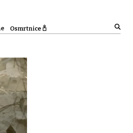
ne
Osmrtnice