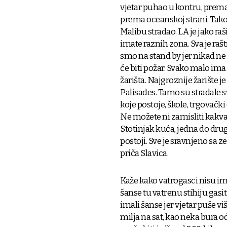
vjetar puhao u kontru, prema
prema oceanskoj strani. Tako
Malibu stradao. LA je jako raš
imate raznih zona. Sva je rašt
smo na stand by jer nikad ne
će biti požar. Svako malo ima
žarišta. Najgroznije žarište je
Palisades. Tamo su stradale 
koje postoje, škole, trgovački 
Ne možete ni zamisliti kakva j
Stotinjak kuća, jedna do drug
postoji. Sve je sravnjeno sa 
priča Slavica.
Kaže kako vatrogasci nisu im
šanse tu vatrenu stihiju gasit
imali šanse jer vjetar puše vi
milja na sat, kao neka bura od