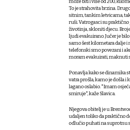
može biti i više od 200, kilome
To je strahovita brzina. Drug
sitnim, tankim letvicama, tako
ruši. Vatrogasci su praktično 
životinja, skloniti djecu. Br
ljudi evakuirano. Jučer je bil
samo šest kilometara dalje i n
telefonski smo povezani i ako
moram evakuirati, maknuti se
Ponavlja kako se dinamika st
vatra prošla, kamo je došla i k
lagano oslabio. "Imam osjeća
smiruje", kaže Slavica.
Njegova obitelj je u Brentwoo
udaljen toliko da praktično do
odlučio puhati na suprotnu s