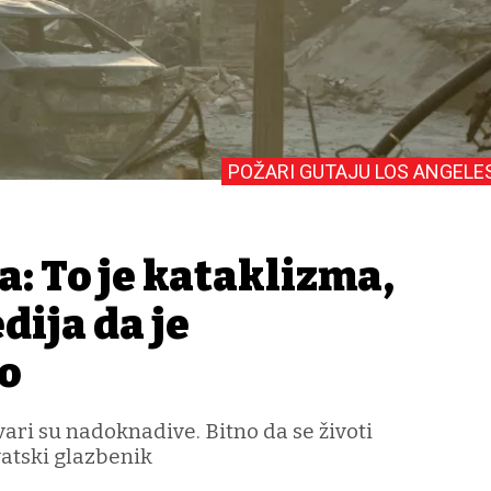
POŽARI GUTAJU LOS ANGELE
a: To je kataklizma,
dija da je
o
vari su nadoknadive. Bitno da se životi
vatski glazbenik