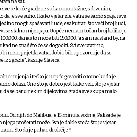
tara na sat.
o, sve te kuće građene su kao montažne, s drvenim,
 da je sve suho. I kako vjetar ide, vatra se samo spaja i sve
jedino mogli spašavati ljude, evakuirati što veći broj ljudi,
ojevi se stalno mijenjaju. Uopće nemam točan broj koliko je
o 100.000, danas to može biti 150.000. Ja sam na stand by, na
ikad ne znaš što će se dogoditi. Svi sve pratimo,
 bi meni prijetila vatra, dobio bih upozorenje da se
 iz zgrade", kazuje Slavica.
alno mijenja i teško je uopće govoriti o tome kuda je
amo dolazi. Ono što je dobro jest, kako veli, što je vjetar
j da se bar u nekim dijelovima grada sve skupa malo
du. Od njih do Malibua je 15 minuta vožnje, Palisade je
 njega prošetati može. Sva je dakle sreća što je vjetar
tranu. Što da je puhao drukčije?!