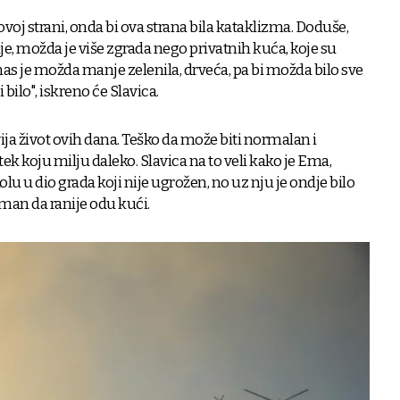
voj strani, onda bi ova strana bila kataklizma. Doduše,
e, možda je više zgrada nego privatnih kuća, koje su
as je možda manje zelenila, drveća, pa bi možda bilo sve
 bilo", iskreno će Slavica.
ja život ovih dana. Teško da može biti normalan i
ek koju milju daleko. Slavica na to veli kako je Ema,
olu u dio grada koji nije ugrožen, no uz nju je ondje bilo
man da ranije odu kući.