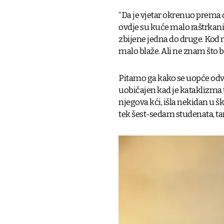
“Da je vjetar okrenuo prema o
ovdje su kuće malo raštrkanij
zbijene jedna do druge. Kod n
malo blaže. Ali ne znam što bi
Pitamo ga kako se uopće odvi
uobičajen kad je kataklizma t
njegova kći, išla nekidan u šk
tek šest-sedam studenata, ta