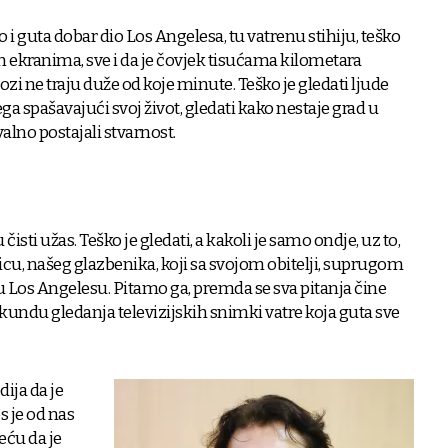
o i guta dobar dio Los Angelesa, tu vatrenu stihiju, teško
im ekranima, sve i da je čovjek tisućama kilometara
ozi ne traju duže od koje minute. Teško je gledati ljude
čega spašavajući svoj život, gledati kako nestaje grad u
alno postajali stvarnost.
isti užas. Teško je gledati, a kakoli je samo ondje, uz to,
vicu, našeg glazbenika, koji sa svojom obitelji, suprugom
 Los Angelesu. Pitamo ga, premda se sva pitanja čine
undu gledanja televizijskih snimki vatre koja guta sve
dija da je
s je od nas
eću da je