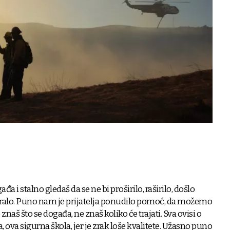
ogađa i stalno gledaš da se ne bi proširilo, raširilo, došlo
uiralo. Puno nam je prijatelja ponudilo pomoć, da možemo
 znaš što se događa, ne znaš koliko će trajati. Sva ovisi o
a, ova sigurna škola, jer je zrak loše kvalitete. Užasno puno