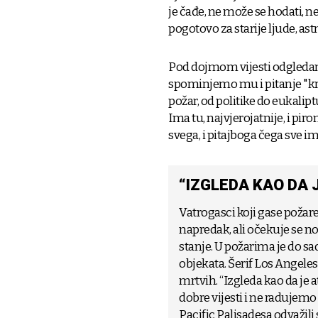
je čađe, ne može se hodati, n
pogotovo za starije ljude, astm
Pod dojmom vijesti odgledan
spominjemo mu i pitanje "kriv
požar, od politike do eukaliptus
Ima tu, najvjerojatnije, i pir
svega, i pitajboga čega sve im
“IZGLEDA KAO DA
Vatrogasci koji gase požare
napredak, ali očekuje se no
stanje. U požarima je do sa
objekata. Šerif Los Angeles
mrtvih. “Izgleda kao da j
dobre vijesti i ne radujemo
Pacific Palisadesa odvažili 