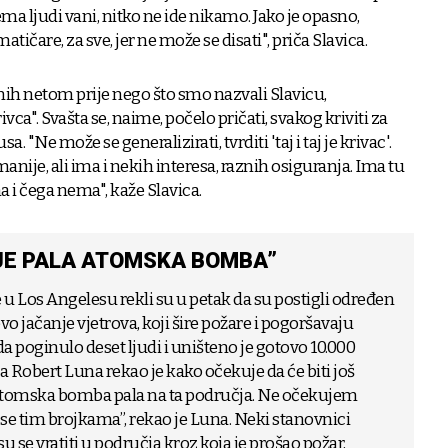
ema ljudi vani, nitko ne ide nikamo. Jako je opasno,
atičare, za sve, jer ne može se disati", priča Slavica.
ih netom prije nego što smo nazvali Slavicu,
ca". Svašta se, naime, počelo pričati, svakog kriviti za
a. "Ne može se generalizirati, tvrditi 'taj i taj je krivac'.
omanije, ali ima i nekih interesa, raznih osiguranja. Ima tu
a i čega nema", kaže Slavica.
 JE PALA ATOMSKA BOMBA”
 u Los Angelesu rekli su u petak da su postigli određen
vo jačanje vjetrova, koji šire požare i pogoršavaju
da poginulo deset ljudi i uništeno je gotovo 10.000
a Robert Luna rekao je kako očekuje da će biti još
e atomska bomba pala na ta područja. Ne očekujem
 se tim brojkama”, rekao je Luna. Neki stanovnici
su se vratiti u područja kroz koja je prošao požar,