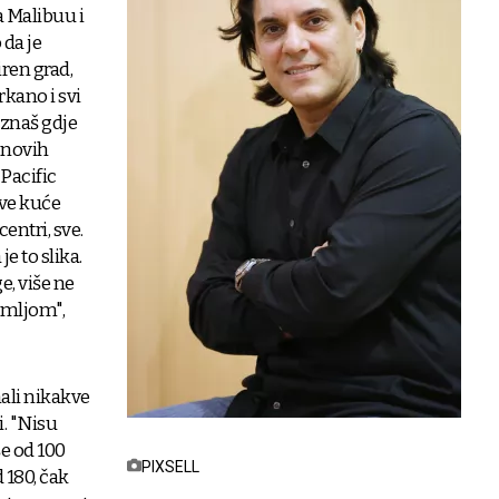
 Malibuu i
 da je
iren grad,
rkano i svi
 znaš gdje
 novih
 Pacific
sve kuće
centri, sve.
e to slika.
e, više ne
zemljom",
ali nikakve
i. "Nisu
še od 100
PIXSELL
 180, čak