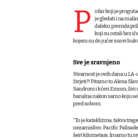
P
ožar koji je proguta
je gledati i na mal
daleko, premda pril
koji su ostali bez i
kojem su do jučer snovi bukv
Sve je sravnjeno
Stvarnost je ovih dana u LA-u č
živjeti?! Pitamo to Alena Sla
Sandrom i kćeri Emom, živi u
banalna nakon samo koju sek
pred sobom.
“To je kataklizma, takva trage
nezamislivo. Pacific Palisade
šest kilometara. Imamo tu sr