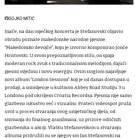
GOJKO MITIĆ
Inače, na dan osječkog koncerta je Stefanovski objavio
obradu poznate makedonske narodne pjesme
"Makedonsko devojče", koju je izvorno komponirao Jonče
Hristovski. U svom prepoznatljivom stilu, on spaja
moderan rock zvuk s tradicionalnom melodijom, dajući
pjesmi svježinu i novu energiju. Ovim singlom najavljuje
novi album "London Sessions" koji je od danas dostupan u
prodaji, a snimljen je u kultnom Abbey Road Studiju 3 u
Londonu pod okriljem Croatia Recordsa. Pjesma nije samo
glazbeno iskustvo već i vizualno. Prateći videospot pruža
uvid u proces stvaranja ovog umjetničkog djela, od
snimanja do finalnog aranžmana, uz prizore odličnih
glazbenika u akciji. Vlatku Stefanovskom u stvaranju
albuma pridružili su se njegov sin Jan Stefanovski na