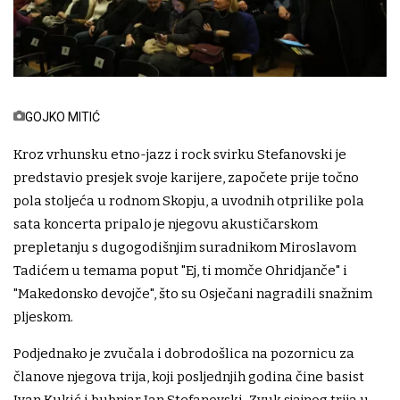
GOJKO MITIĆ
Kroz vrhunsku etno-jazz i rock svirku Stefanovski je
predstavio presjek svoje karijere, započete prije točno
pola stoljeća u rodnom Skopju, a uvodnih otprilike pola
sata koncerta pripalo je njegovu akustičarskom
prepletanju s dugogodišnjim suradnikom Miroslavom
Tadićem u temama poput "Ej, ti momče Ohridjanče" i
"Makedonsko devojče", što su Osječani nagradili snažnim
pljeskom.
Podjednako je zvučala i dobrodošlica na pozornicu za
članove njegova trija, koji posljednjih godina čine basist