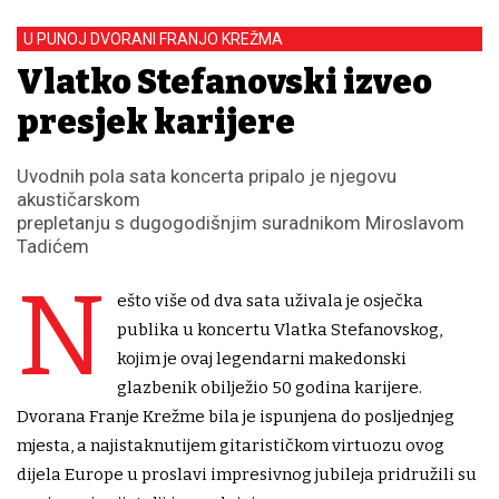
U PUNOJ DVORANI FRANJO KREŽMA
Vlatko Stefanovski izveo
presjek karijere
Uvodnih pola sata koncerta pripalo je njegovu
akustičarskom
prepletanju s dugogodišnjim suradnikom Miroslavom
Tadićem
N
ešto više od dva sata uživala je osječka
publika u koncertu Vlatka Stefanovskog,
kojim je ovaj legendarni makedonski
glazbenik obilježio 50 godina karijere.
Dvorana Franje Krežme bila je ispunjena do posljednjeg
mjesta, a najistaknutijem gitarističkom virtuozu ovog
dijela Europe u proslavi impresivnog jubileja pridružili su