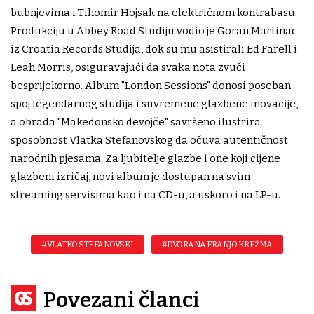
bubnjevima i Tihomir Hojsak na električnom kontrabasu.
Produkciju u Abbey Road Studiju vodio je Goran Martinac
iz Croatia Records Studija, dok su mu asistirali Ed Farell i
Leah Morris, osiguravajući da svaka nota zvuči
besprijekorno. Album "London Sessions" donosi poseban
spoj legendarnog studija i suvremene glazbene inovacije,
a obrada "Makedonsko devojče" savršeno ilustrira
sposobnost Vlatka Stefanovskog da očuva autentičnost
narodnih pjesama. Za ljubitelje glazbe i one koji cijene
glazbeni izričaj, novi album je dostupan na svim
streaming servisima kao i na CD-u, a uskoro i na LP-u.
#VLATKO STEFANOVSKI
#DVORANA FRANJO KREŽMA
Povezani članci