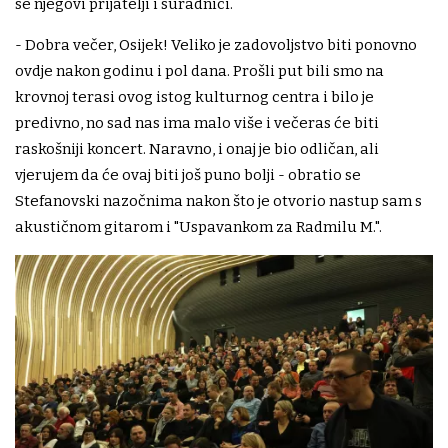
se njegovi prijatelji i suradni­ci.
- Dobra večer, Osijek! Veliko je zadovoljstvo biti ponovno
ovdje nakon godinu i pol dana. Prošli put bili smo na
krovnoj terasi ovog istog kulturnog centra i bilo je
predivno, no sad nas ima malo više i večeras će biti
raskošniji koncert. Naravno, i onaj je bio odličan, ali
vjerujem da će ovaj biti još puno bolji - obratio se
Stefanovski nazočnima nakon što je otvorio nastup sam s
akustičnom gitarom i "Uspavankom za Radmilu M.".