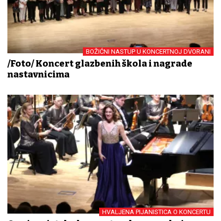
BOŽIĆNI NASTUP U KONCERTNOJ DVORANI
/Foto/ Koncert glazbenih škola i nagrade
nastavnicima
HVALJENA PIJANISTICA O KONCERTU