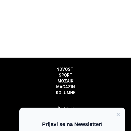
NOVOSTI
SPORT
MOZAIK
MAGAZIN
KOLUMNE
Marketing
×
Politika privatnosti
Politika kolačića
Prijavi se na Newsletter!
Impressum
Pravila prenošenja sadržaja