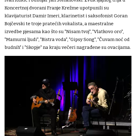
Ivan Kukić i bubnjar Jan Stefanovski. Zvuk sjajnog trija u
Koncertnoj dvorani Franje Krežme upotpunili su
klavijaturist Damir Imeri, klarinetist i saksofonist Goran
Bojčevski te troje pratećih vokalista, a maestralne
izvedbe pjesama kao što su "Nisam tvoj", "Vlatkovo oro",
"Mamurni ljudi", "Bistra voda", "Gipsy Song", "Čuvam noć od
budnih" i "Skopje" na kraju večeri nagrađene su ovacijama.