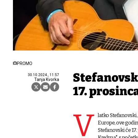
PROMO
Stefanovsk
30.10.2024., 11:57
Tanja Kvorka
17. prosinc
V
latko Stefanovski,
Europe, ove godine
Stefanovski će 17.
Krežma", s početk