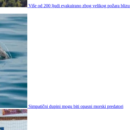
Više od 200 ljudi evakuirano zbog velikog požara blizu
Simpatični dupini mogu biti opasni morski predatori