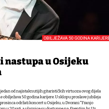
OBILJEŽAVA 50 GODINA KARIJER
i nastupa u Osijeku
a
 jedan od najistaknutijih gitarističkih virtuoza ovog dijela
 obilježava 50 godina karijere. U sklopu proslave jubileja
 prosinca održati koncert u Osijeku, u Dvorani "Franjo
om u 20 sati, a ulaznice su dostupne na
Eventim.hr
. Uz