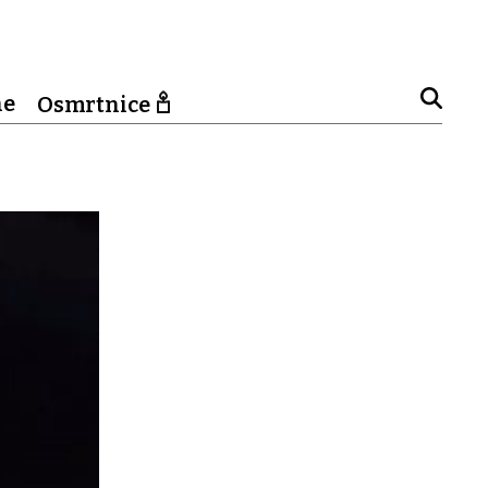
ne
Osmrtnice