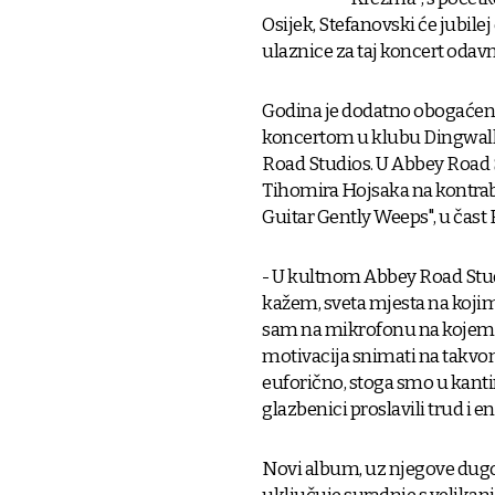
Osijek, Stefanovski će jubilej 
ulaznice za taj koncert odavn
Godina je dodatno obogaće
koncertom u klubu Dingwal
Road Studios. U Abbey Road 
Tihomira Hojsaka na kontraba
Guitar Gently Weeps", u čast 
- U kultnom Abbey Road Studi
kažem, sveta mjesta na kojim
sam na mikrofonu na kojem 
motivacija snimati na takvom 
euforično, stoga smo u kantin
glazbenici proslavili trud i e
Novi album, uz njegove dugog