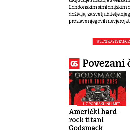
uključuje suradnje s velikani
Londonskim simfonijskim orke
doživljaj za sve ljubitelje n
proslave njegovih nevjerojat
#VLATKO STEFANOV
Povezani 
UZ PODRŠKU NU-METAL
VELIKANA
Američki hard-
rock titani
Godsmack