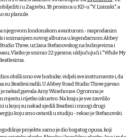
obilježiti i u Zagrebu, 18. prosinca u KD-u "V. Lisinski", a
o su planule.
na njegovom londonskom avanturom - rasprodanim
ls i snimanjem novog albuma u legendarnom Abbey
Studio Three, uz Jana Stefanovskog na bubnjevima i
su, Vlatko je snimio 22 pjesme, uključujući i "While My
Beatlesima.
os obišli smo sve hodnike, vidjeli sve instrumente i, da
a su Beatlesi radili. U Abbey Road Studio Three pjevao
je nekad pjevala Amy Winehouse. Ogromna je
mjestu i rijetko iskustvo. Na kraju je sve završilo
i u kojoj su nekad sjedili Beatlesi i mnogi drugi
nergiju koju smo ostavili u studiju - rekao je Stefanovski.
odišnje projekte, samo je dio bogatog opusa, koji