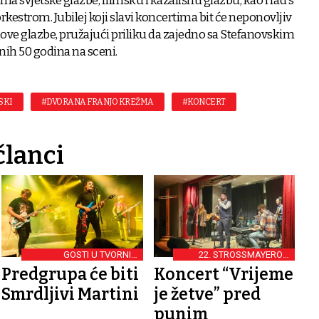
ma svjetske glazbe, filmsku i kazališnu glazbu, kao i rad s
strom. Jubilej koji slavi koncertima bit će neponovljiv
jegove glazbe, pružajući priliku da zajedno sa Stefanovskim
nih 50 godina na sceni.
SKI
#DVORANA FRANJO KREŽMA
#KONCERT
članci
GOSTI U TVORNICI
22. STROSSMAYEROVI
KULTURE
DANI
Predgrupa će biti
Koncert “Vrijeme
Smrdljivi Martini
je žetve” pred
punim