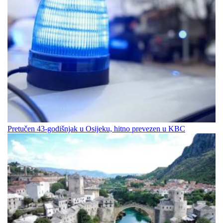
Pretučen 43-godišnjak u Osijeku, hitno prevezen u KBC