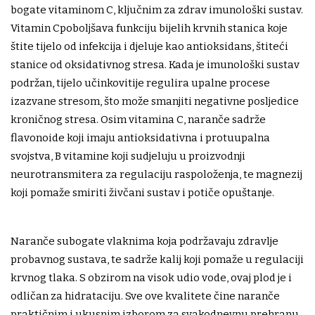
bogate vitaminom C, ključnim za zdrav imunološki sustav.
Vitamin Cpoboljšava funkciju bijelih krvnih stanica koje
štite tijelo od infekcija i djeluje kao antioksidans, štiteći
stanice od oksidativnog stresa. Kada je imunološki sustav
podržan, tijelo učinkovitije regulira upalne procese
izazvane stresom, što može smanjiti negativne posljedice
kroničnog stresa. Osim vitamina C, naranče sadrže
flavonoide koji imaju antioksidativna i protuupalna
svojstva, B vitamine koji sudjeluju u proizvodnji
neurotransmitera za regulaciju raspoloženja, te magnezij
koji pomaže smiriti živčani sustav i potiče opuštanje.
Naranče subogate vlaknima koja podržavaju zdravlje
probavnog sustava, te sadrže kalij koji pomaže u regulaciji
krvnog tlaka. S obzirom na visok udio vode, ovaj plod je i
odličan za hidrataciju. Sve ove kvalitete čine naranče
praktičnim i ukusnim izborom za svakodnevnu prehranu,