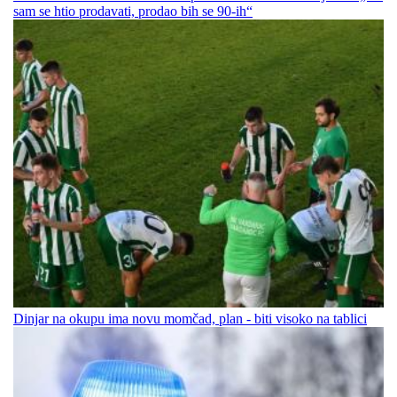
sam se htio prodavati, prodao bih se 90-ih“
Dinjar na okupu ima novu momčad, plan - biti visoko na tablici