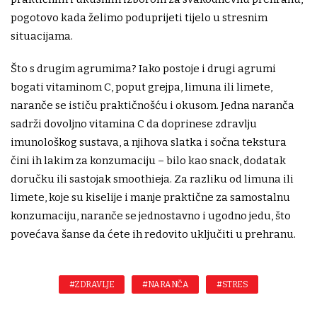
pogotovo kada želimo poduprijeti tijelo u stresnim
situacijama.
Što s drugim agrumima? Iako postoje i drugi agrumi
bogati vitaminom C, poput grejpa, limuna ili limete,
naranče se ističu praktičnošću i okusom. Jedna naranča
sadrži dovoljno vitamina C da doprinese zdravlju
imunološkog sustava, a njihova slatka i sočna tekstura
čini ih lakim za konzumaciju – bilo kao snack, dodatak
doručku ili sastojak smoothieja. Za razliku od limuna ili
limete, koje su kiselije i manje praktične za samostalnu
konzumaciju, naranče se jednostavno i ugodno jedu, što
povećava šanse da ćete ih redovito uključiti u prehranu.
#ZDRAVLJE
#NARANČA
#STRES