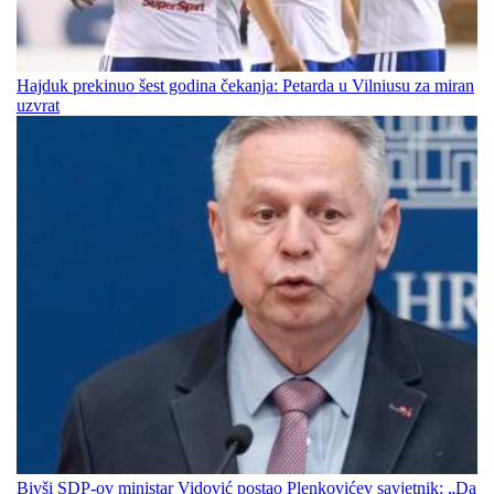
Hajduk prekinuo šest godina čekanja: Petarda u Vilniusu za miran
uzvrat
Bivši SDP-ov ministar Vidović postao Plenkovićev savjetnik: „Da