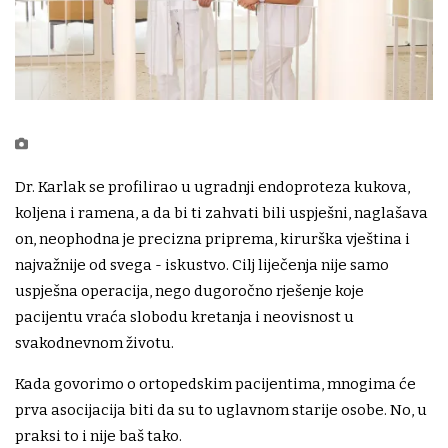
Dr. Karlak se profilirao u ugradnji endoproteza kukova,
koljena i ramena, a da bi ti zahvati bili uspješni, naglašava
on, neophodna je precizna priprema, kirurška vještina i
najvažnije od svega - iskustvo. Cilj liječenja nije samo
uspješna operacija, nego dugoročno rješenje koje
pacijentu vraća slobodu kretanja i neovisnost u
svakodnevnom životu.
Kada govorimo o ortopedskim pacijentima, mnogima će
prva asocijacija biti da su to uglavnom starije osobe. No, u
praksi to i nije baš tako.