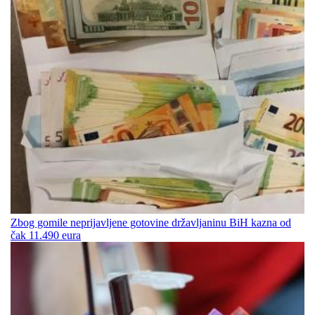
Zbog gomile neprijavljene gotovine državljaninu BiH kazna od
čak 11.490 eura