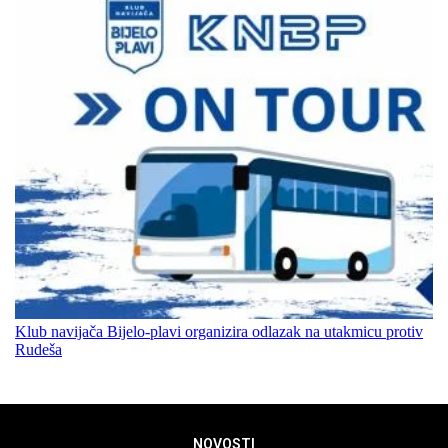
Klub navijača Bijelo-plavi organizira odlazak na utakmicu protiv
Rudeša
NOVOSTI