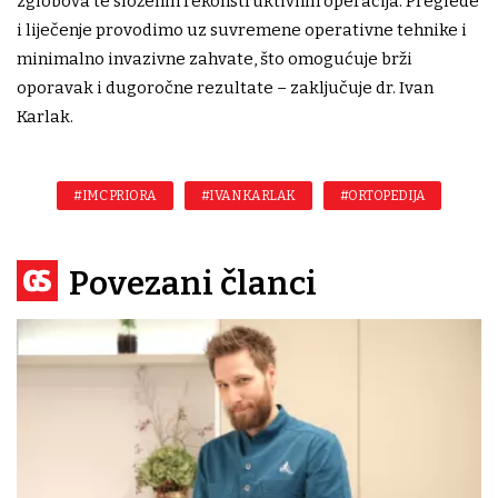
zglobova te složenih rekonstruktivnih operacija. Preglede
i liječenje provodimo uz suvremene operativne tehnike i
minimalno invazivne zahvate, što omogućuje brži
oporavak i dugoročne rezultate – zaključuje dr. Ivan
Karlak.
#IMC PRIORA
#IVAN KARLAK
#ORTOPEDIJA
Povezani članci