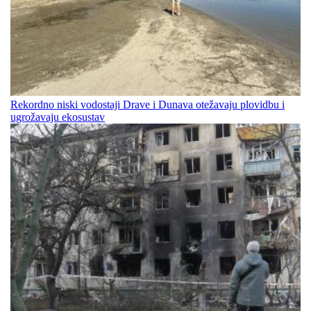
Rekordno niski vodostaji Drave i Dunava otežavaju plovidbu i
ugrožavaju ekosustav