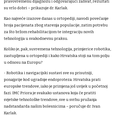
pravovremenu dijagnozu i odgovarajući zahvat, rezultati
su vrlo dobri – prikazuje dr. Karlak.
Kao najveće izazove danas u ortopediji, navodi povećanje
broja pacijenata zbog starenja populacije, zatim potrebu
za što bržom rehabilitacijom te integraciju novih
tehnologija u svakodnevnu praksu.
Koliko je, pak, suvremena tehnologija, primjerice robotika,
zastupljena u ortopediji i kako Hrvatska stoji na tom polju
u odnosu na Europu?
- Robotika i navigacijski sustavi sve su prisutniji,
ponajprije kod ugradnje endoproteza. Hrvatska prati
europske trendove, iako je primjena još uvijek u početnoj
fazi. IMC Priora je svakako ustanova koja će pratiti
svjetske tehnološke trendove, sve u svrhu pružanja
nadstandarda našim bolesnicima – poručuje dr. Ivan
Karlak.