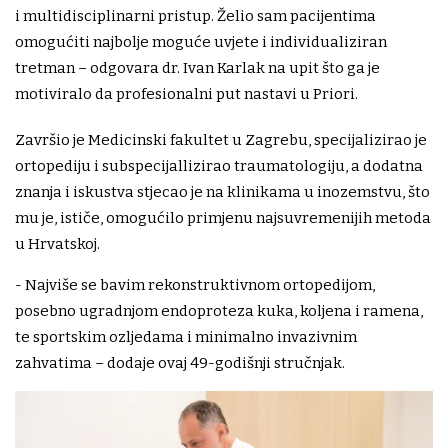
i multidisciplinarni pristup. Želio sam pacijentima
omogućiti najbolje moguće uvjete i individualiziran
tretman – odgovara dr. Ivan Karlak na upit što ga je
motiviralo da profesionalni put nastavi u Priori.
Završio je Medicinski fakultet u Zagrebu, specijalizirao je
ortopediju i subspecijallizirao traumatologiju, a dodatna
znanja i iskustva stjecao je na klinikama u inozemstvu, što
mu je, ističe, omogućilo primjenu najsuvremenijih metoda
u Hrvatskoj.
- Najviše se bavim rekonstruktivnom ortopedijom,
posebno ugradnjom endoproteza kuka, koljena i ramena,
te sportskim ozljedama i minimalno invazivnim
zahvatima – dodaje ovaj 49-godišnji stručnjak.