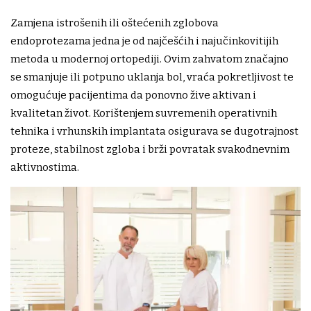
Zamjena istrošenih ili oštećenih zglobova
endoprotezama jedna je od najčešćih i najučinkovitijih
metoda u modernoj ortopediji. Ovim zahvatom značajno
se smanjuje ili potpuno uklanja bol, vraća pokretljivost te
omogućuje pacijentima da ponovno žive aktivan i
kvalitetan život. Korištenjem suvremenih operativnih
tehnika i vrhunskih implantata osigurava se dugotrajnost
proteze, stabilnost zgloba i brži povratak svakodnevnim
aktivnostima.