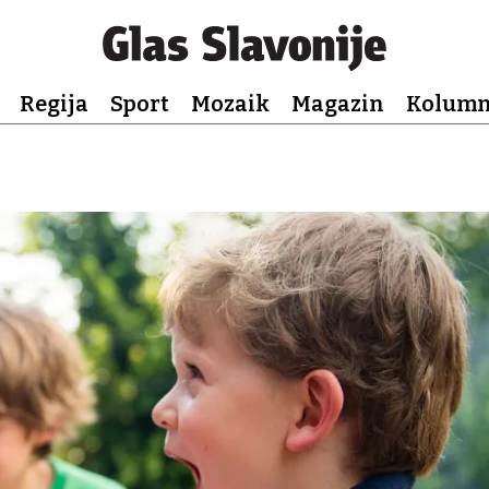
Regija
Sport
Mozaik
Magazin
Kolum