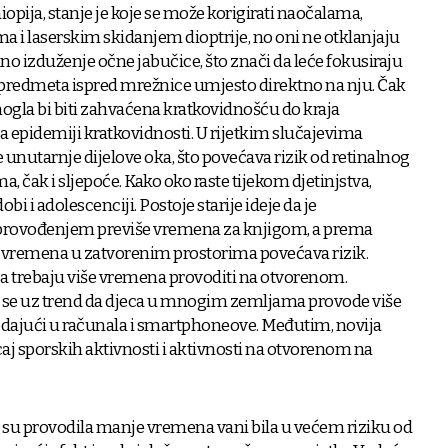
miopija, stanje je koje se može korigirati naočalama,
 i laserskim skidanjem dioptrije, no oni ne otklanjaju
ano izduženje očne jabučice, što znači da leće fokusiraju
 predmeta ispred mrežnice umjesto direktno na nju. Čak
mogla bi biti zahvaćena kratkovidnošću do kraja
 epidemiji kratkovidnosti. U rijetkim slučajevima
e unutarnje dijelove oka, što povećava rizik od retinalnog
, čak i sljepoće. Kako oko raste tijekom djetinjstva,
obi i adolescenciji. Postoje starije ideje da je
provođenjem previše vremena za knjigom, a prema
 vremena u zatvorenim prostorima povećava rizik.
ca trebaju više vremena provoditi na otvorenom.
e se uz trend da djeca u mnogim zemljama provode više
gledajući u računala i smartphoneove. Međutim, novija
ecaj sporskih aktivnosti i aktivnosti na otvorenom na
a su provodila manje vremena vani bila u većem riziku od