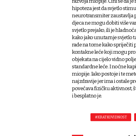
razvoja miopije. Čini se da j
hipoteza jest da svjetlo stim
neurotransmiter zaustavlja 
djeca ne mogu dobiti više van
svjetlo prejako, ili je hladn
kako jako unutarnje svjetlo 
rade na tome kako spriječiti
kontakne leće koji mogu promi
objekata na cijelo vidno pol
standardne leće. I noćne kap
miopije. Iako postoje i te me
najzdravije jer ima i ostale p
povećava fizičku aktivnost, š
i besplatno je.
#KRATKOVIDNOST