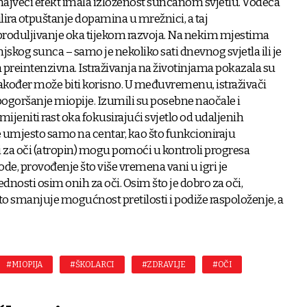
e najveći efekt imala izloženost sunčanom svjetlu. Vodeća
ulira otpuštanje dopamina u mrežnici, a taj
produljivanje oka tijekom razvoja. Na nekim mjestima
jskog sunca – samo je nekoliko sati dnevnog svjetla ili je
oća preintenzivna. Istraživanja na životinjama pokazala su
također može biti korisno. U međuvremenu, istraživači
 pogoršanje miopije. Izumili su posebne naočale i
jeniti rast oka fokusirajući svjetlo od udaljenih
je umjesto samo na centar, kao što funkcioniraju
i za oči (atropin) mogu pomoći u kontroli progresa
tode, provođenje što više vremena vani u igri je
rednosti osim onih za oči. Osim što je dobro za oči,
to smanjuje mogućnost pretilosti i podiže raspoloženje, a
#MIOPIJA
#ŠKOLARCI
#ZDRAVLJE
#OČI