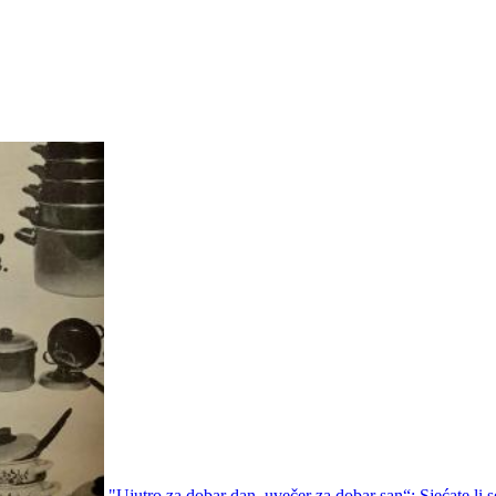
"Ujutro za dobar dan, uvečer za dobar san“: Sjećate li s