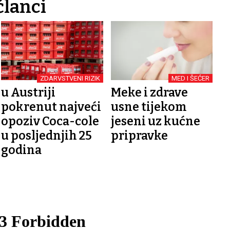
članci
ZDARVSTVENI RIZIK
MED I ŠEĆER
u Austriji
Meke i zdrave
pokrenut najveći
usne tijekom
opoziv Coca-cole
jeseni uz kućne
u posljednjih 25
pripravke
godina