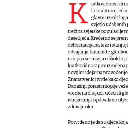
K
ratkovidnost, ili 
kontaktnim lećama
glavni uzrok, lag
svjetlo udaljenih
trećina svjetske populacije 
desetljeća. Krećemo se prema
deformacija rasteže i stanjuj
odvajanja, katarakte, glaukoma
miopija se razvija u školskoj d
kratkovidnost prouzročena 
novijim idejama provođenje
Znanstvenici tvrde kako dje
Današnji porast miopije vež
vremena čitajući, učeći ili 
istraživanja ispitivala su utj
zdravlje oka.
Potvrđeno je da su djeca koj