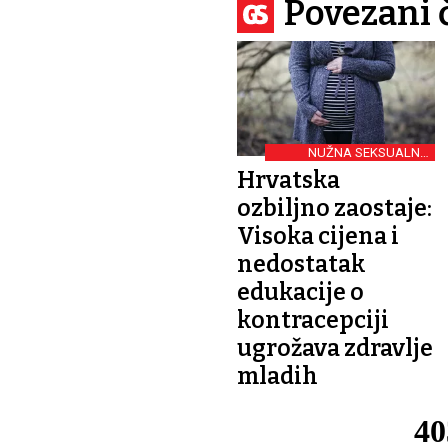
Povezani 
NUŽNA SEKSUALNA
EDUKACIJA
Hrvatska
ozbiljno zaostaje:
Visoka cijena i
nedostatak
edukacije o
kontracepciji
ugrožava zdravlje
mladih