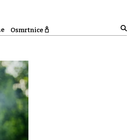
ne
Osmrtnice