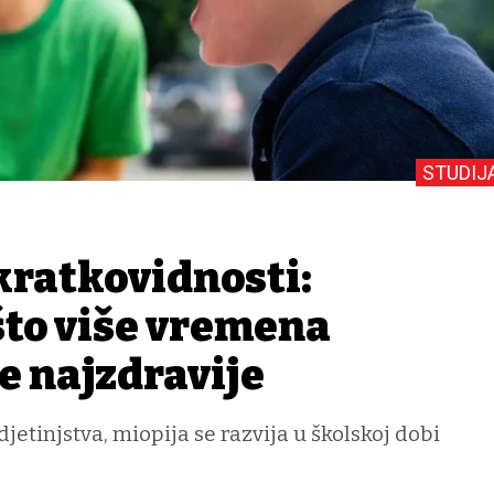
STUDIJ
kratkovidnosti:
što više vremena
je najzdravije
jetinjstva, miopija se razvija u školskoj dobi