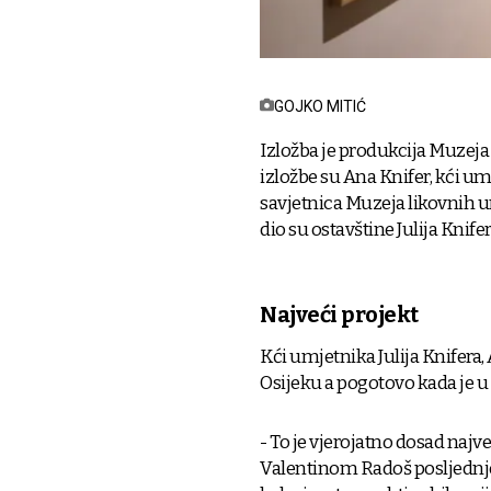
GOJKO MITIĆ
Izložba je produkcija Muzeja 
izložbe su Ana Knifer, kći um
savjetnica Muzeja likovnih um
dio su ostavštine Julija Knifer
Najveći projekt
Kći umjetnika Julija Knifera, A
Osijeku a pogotovo kada je u 
- To je vjerojatno dosad najve
Valentinom Radoš posljednje 