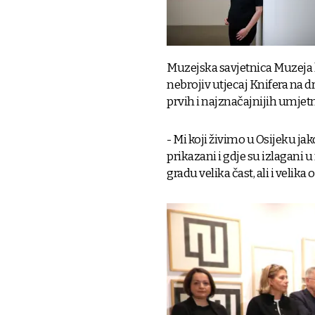
Muzejska savjetnica Muzeja l
nebrojiv utjecaj Knifera na 
prvih i najznačajnijih umjetni
- Mi koji živimo u Osijeku jak
prikazani i gdje su izlagani u
gradu velika čast, ali i velik