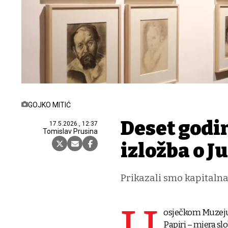
GOJKO MITIĆ
Deset godi
17.5.2026., 12:37
Tomislav Prusina
izložba o J
Prikazali smo kapitalna d
osječkom Muzeju l
Papiri – mjera sl