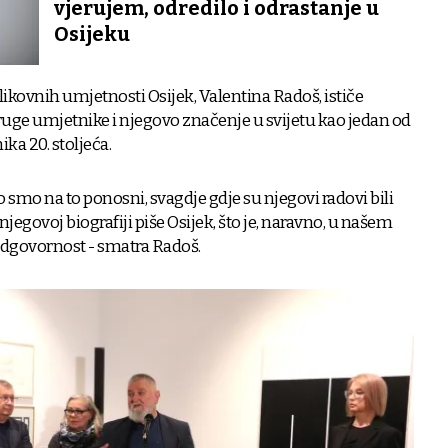
vjerujem, odredilo i odrastanje u
Osijeku
ikovnih umjetnosti Osijek, Valentina Radoš, ističe
druge umjetnike i njegovo značenje u svijetu kao jedan od
ka 20. stoljeća.
o smo na to ponosni, svagdje gdje su njegovi radovi bili
 njegovoj biografiji piše Osijek, što je, naravno, u našem
a odgovornost - smatra Radoš.