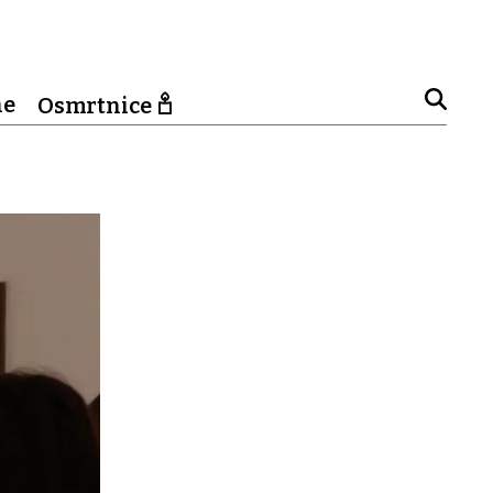
ne
Osmrtnice