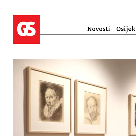
Novosti
Osijek