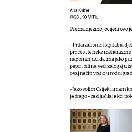
Ana Knifer
GOJKO MITIĆ
Prema njezinoj ocijeni ovo je
- Prikazali smo kapitalna djel
proces i te neke mehanizme ko
napominjući da ima jako puno 
papiri bili najveći zalogaj u i
ovaj način vratio u rodni grad
- Jako volim Osijek i imam k
je drago - zaključila je kći po