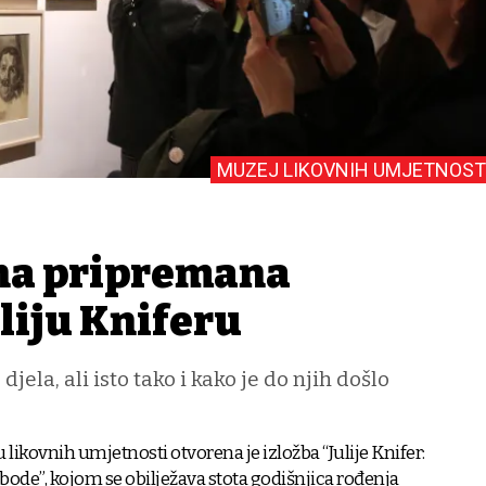
MUZEJ LIKOVNIH UMJETNOST
na pripremana
uliju Kniferu
jela, ali isto tako i kako je do njih došlo
ikovnih umjetnosti otvorena je izložba “Julije Knifer:
obode”, kojom se obilježava stota godišnjica rođenja