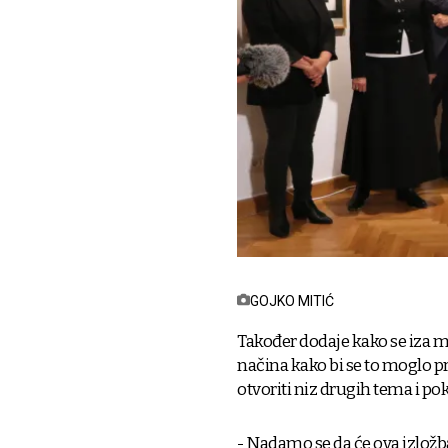
GOJKO MITIĆ
Također dodaje kako se iza me
načina kako bi se to moglo pr
otvoriti niz drugih tema i po
- Nadamo se da će ova izložba