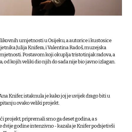
likovnih umjetnosti u Osijeku, a autorice i kustosice
jetnika Julija Knifera, i Valentina Radoš, muzejska
jetnosti. Postavom koji okuplja tristotinjak radova, a
a, od kojih veliki dio njih do sada nije bio javno izlagan.
na Knifer, istaknula je kako joj je uvijek drago biti u
pitanju ovako veliki projekt.
ći projekt, pripremali smo ga deset godina, a s
dvije godine intenzivno - kazala je Knifer podsjetivši