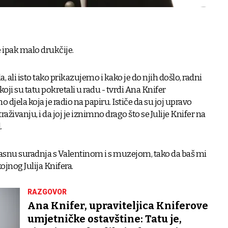
 ipak malo drukčije.
a, ali isto tako prikazujemo i kako je do njih došlo, radni
ji su tatu pokretali u radu - tvrdi Ana Knifer
djela koja je radio na papiru. Ističe da su joj upravo
straživanju, i da joj je iznimno drago što se Julije Knifer na
.
rasnu suradnja s Valentinom i s muzejom, tako da baš mi
kojnog Julija Knifera.
RAZGOVOR
Ana Knifer, upraviteljica Kniferove
umjetničke ostavštine: Tatu je,