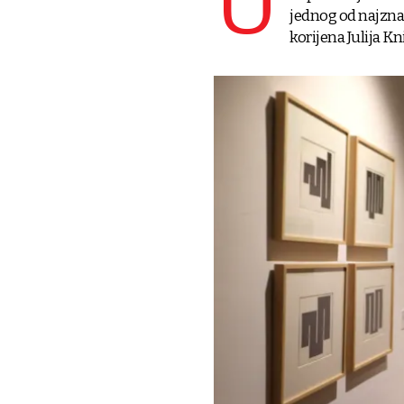
U
jednog od najznač
korijena Julija Kni