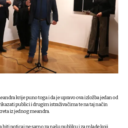
andra krije puno toga i da je upravo ova izložba jedan od
ikazati publici i drugim istraživačima te na taj način
kreta iz jednog meandra.
 biti poticaj ne samo za našu publiku i za mlade koji