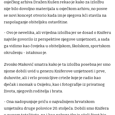
osječkog arhiva Dražen Kušen rekao je kako za izložbu
nije bilo dovoljno materijala u osječkom arhivu, no posve
se novi koncept otvorio kada im je njegova kći stavila na
raspolaganje obiteljsku ostavštine.
- Ovo je nevelika, ali vrijedna izložba jer se dosad o Kniferu
najviše govorilo iz perspektive njegove umjetnosti, a sada
ga vidimo kao čovjeka u obiteljskom, školskom, sportskom
okruženju - istaknuo je.
Zvonko Maković smatra kako je ta izložba posebna jer smo
njome dobili uvid u genezu Kniferove umjetnosti i prve,
duhovite, ali i vrlo pronicljive crteže koje je radio kao
dječak i momak u Osijeku, kao i fotografije iz privatnog
života, njegovih roditelja i brata.
- Ona nadopunjuje priču o najvažnijem hrvatskom
umjetniku druge polovice 20. stoljeća. Dobili smo Knifera
u punom totalitetu, pa i kao nekoga tko je cijeli život bio