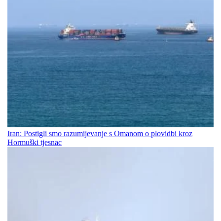
Iran: Postigli smo razumijevanje s Omanom o plovidbi kroz
Hormuški tjesnac