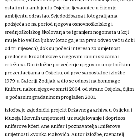
ostalim i u ambijentu Osječke ljevaonice u čijem je
ambijentu odrastao. Svjedodžbama i fotografijama
podsjeća se na period njegova osnovnoškolskog i
srednjoškolskog školovanja te igranjem nogometa u koji
mu je bio velika ljubav (otac ga je na prvu odveo već u dobi
od tri mjeseca), dok su počeci interesa za umjetnost
predočeni kroz blokove s njegovim ranim skicama i
crtežima. Dio izložbe posvećen je njegovim umjetničkim
prezentacijama u Osijeku, od prve samostalne izložbe
1979. u Galeriji Zodijak, a dio se odnosi na hommage
Kniferu nakon njegove smrti 2004. od strane Osijeka, čijim
je počasnim građaninom proglašen 2001.
Izložba je zajednički projekt Državnoga arhiva u Osijeku i
Muzeja likovnih umjetnosti, uz sudjelovanje i doprinos
Kniferove kćeri Ane Knifer i poznavatelja Kniferove
umjetnosti Zvonka Makovića. Autor izložbe, ravnatelj