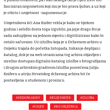
fasciniran nogometom koji mu je bio prava ljubav, a uz koji
je otkrio i umjetnost -napomenuo je.
Umjetnikova kći Ana Knifer rekla je kako se tijekom
godina i selidbi dosta toga izgubilo, pa joj je drago što je
sada sakupljeno na jednom mjestu i digitilizirano kako bi
ostalo sačuvano. Uz izložbu koja je u Državnom arhivu u
Osijeku trajala do početka listopada, tiskan je deplijan i
katalog, dok je na web stranicama tog arhiva objavljen i
mrežno dostupan digitalni katalog izložbe s fotografijama
i drugim arhivskim gradivom Izložba posvećena Juliju
Kniferu u atriju Hrvatskog državnog arhiva bit će
postavljena u studenom i prosincu.
#DRŽAVNI ARHIV
#JULIJE KNIFER
#IZLOŽBA
#OSIJEK
#100. OBLJETNICA