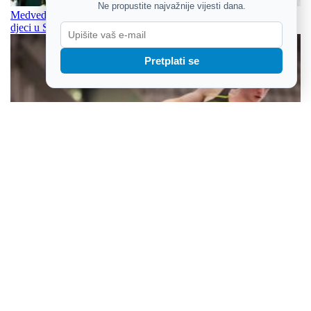
Ne propustite najvažnije vijesti dana.
Medved najoštrije osudio vandalizam nad spomenikom ubijenoj
djeci u Slavonskom Brodu
Pretplati se
Osvajači olimpijskih i svjetskih medalja za veliki show u Zagrebu